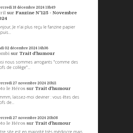
rcredi 18
décembre 2024
13h49
ril
sur
Fanzine N°125 - Novembre
024
njour, Je n'ai plus reçu le fanzine papier
puis...
ndi 02
décembre 2024
14h36
ombi
sur
Trait d'humour
nsi nous sommes arrogants "comme des
ofs de collège"...
rcredi 27
novembre 2024
20h11
to le Héros
sur
Trait d'humour
mm, laissez-moi deviner : vous êtes des
ofs de...
rcredi 27
novembre 2024
20h08
to le Héros
sur
Trait d'humour
tre site est en majorité très médiocre mais