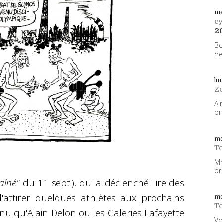
me
cy
2
Bo
de
lu
Z
Ai
pr
me
To
Mm
pr
aîné"
du 11 sept.), qui a déclenché l'ire des
d'attirer quelques athlètes aux prochains
me
To
nnu qu'Alain Delon ou les Galeries Lafayette
Vo