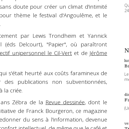
Qu
 sans doute pour créer un climat d'intimité
24
pour thème le festival d'Angoulême, et le
.
cement par Lewis Trondheim et Yannick
 (éds Delcourt), "Papier", où paraîtront
N
lectif unipersonnel le Cil-Vert
et de
Jérôme
lu
B
 qui s'était heurté aux coûts faramineux de
Le
me
r des publications non subventionnées,
à la criée.
di
F
 dans Zébra de la
Revue dessinée
, dont le
(U
initiative de Franck Bourgeron, ce magazine
 redonner du sens à l'information, devenue
ve
onfort intellectuel, de même que le café et
T