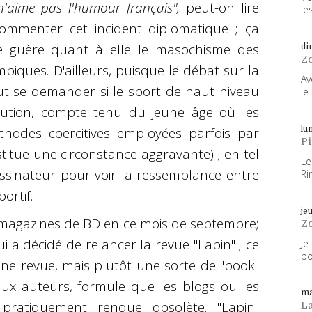
n'aime pas l'humour français",
peut-on lire
les
ommenter cet incident diplomatique ; ça
ie guère quant à elle le masochisme des
di
Z
piques. D'ailleurs, puisque le débat sur la
Av
ut se demander si le sport de haut niveau
le..
itution, compte tenu du jeune âge où les
thodes coercitives employées parfois par
lun
P
titue une circonstance aggravante) ; en tel
Le
dessinateur pour voir la ressemblance entre
Ri
ortif.
je
 magazines de BD en ce mois de septembre;
Z
i a décidé de relancer la revue "Lapin" ; ce
Je
po
ne revue, mais plutôt une sorte de "book"
ux auteurs, formule que les blogs ou les
ma
ratiquement rendue obsolète. "Lapin"
L