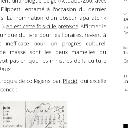
inent tintinologue belge (Actuabd/Zoo) avec
 Filippetti, entamé à l'occasion du dernier
ve
pas. La nomination d'un obscur aparatchik
D
"),
en est cette fois-ci le prétexte
. Affirmer le
Il
"l
unique du livre pour les libraires, revient à
e inefficace pour un progrès culturel.
lun
ure de masse sont les deux mamelles du
L
voit pas en quoi les ministres de la culture
Ca
éaux.
sa
croquis de collégiens par
Placid
, qui excelle
T
scence :
p