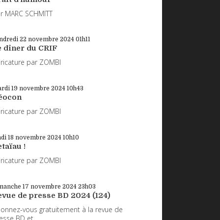
r MARC SCHMITT
ndredi 22
novembre 2024
01h11
e dîner du CRIF
ricature par ZOMBI
rdi 19
novembre 2024
10h43
éocon
ricature par ZOMBI
ndi 18
novembre 2024
10h10
taïau !
ricature par ZOMBI
manche 17
novembre 2024
23h03
evue de presse BD 2024 (124)
onnez-vous gratuitement à la revue de
esse BD et...