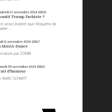
ndredi 15
novembre 2024
16h01
onald Trump fachiste ?
 est assez évident que l'étiquette de
eader...
di 11
novembre 2024
22h17
a MAGA-Dance
ricature par ZOMBI
medi 09
novembre 2024
16h12
rait d'humour
ar MARC SCHMITT