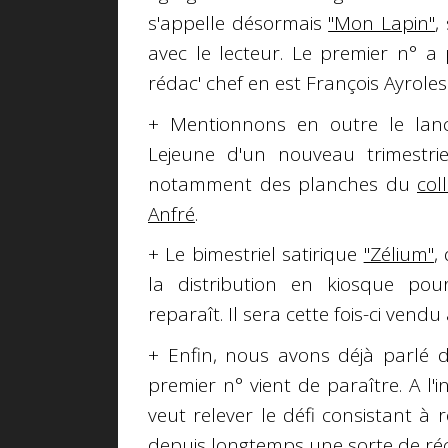
s'appelle désormais
"Mon Lapin"
,
avec le lecteur. Le premier n° a 
rédac' chef en est François Ayroles
+ Mentionnons en outre le lan
Lejeune d'un nouveau trimestriel
notamment des planches du
col
Anfré
.
+ Le bimestriel satirique
"Zélium"
,
la distribution en kiosque pou
reparaît. Il sera cette fois-ci vendu 
+ Enfin, nous avons déjà parlé
premier n° vient de paraître. A l'
veut relever le défi consistant à
depuis longtemps une sorte de réc