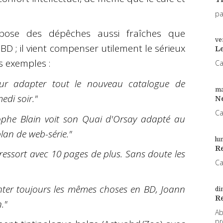
pa
ose des dépêches aussi fraîches que
ve
 BD ; il vient compenser utilement le sérieux
L
s exemples :
Ca
our adapter tout le nouveau catalogue de
ma
edi soir."
N
Ca
stophe Blain voit son Quai d'Orsay adapté au
an de web-série."
lu
Re
s ressort avec 10 pages de plus. Sans doute les
Ca
onter toujours les mêmes choses en BD, Joann
di
R
."
Ab
pr