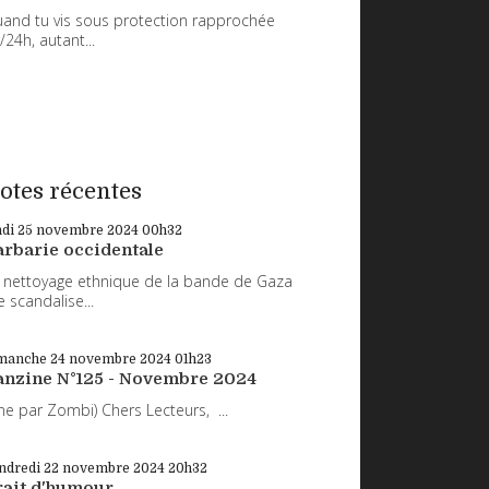
and tu vis sous protection rapprochée
/24h, autant...
otes récentes
ndi 25
novembre 2024
00h32
arbarie occidentale
 nettoyage ethnique de la bande de Gaza
 scandalise...
manche 24
novembre 2024
01h23
anzine N°125 - Novembre 2024
ne par Zombi) Chers Lecteurs, ...
ndredi 22
novembre 2024
20h32
rait d'humour