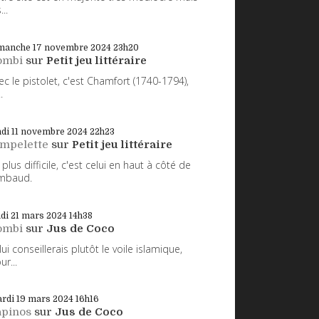
...
manche 17
novembre 2024
23h20
ombi
sur
Petit jeu littéraire
ec le pistolet, c'est Chamfort (1740-1794),
.
di 11
novembre 2024
22h23
impelette
sur
Petit jeu littéraire
 plus difficile, c'est celui en haut à côté de
mbaud.
udi 21
mars 2024
14h38
ombi
sur
Jus de Coco
 lui conseillerais plutôt le voile islamique,
ur...
rdi 19
mars 2024
16h16
apinos
sur
Jus de Coco