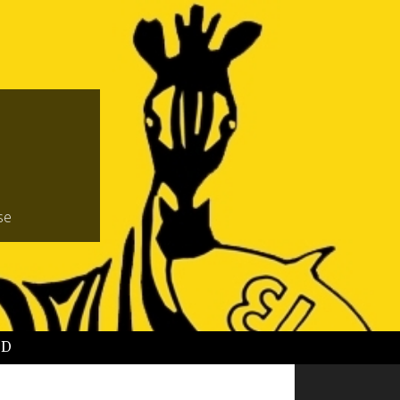
se
BD