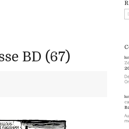
R
C
sse BD (67)
lu
Z
2
De
On
lu
ca
B
Au
me