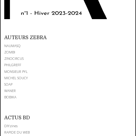
AUTEURS ZEBRA
NAUMASQ
ZOMBI
ZINOCIRCUS
PHILGREFF
MONSIEUR PYL
MICHEL SOUCY
SOAP
WANER
BOBIKA
ACTUS BD
DIYzines
RAPIDE DU WEB