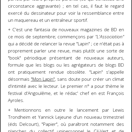
circonstance aggravante) ; en tel cas, il faut le regard
exercé du dessinateur pour voir la ressemblance entre
un maquereau et un entraîneur sportif.
+ C'est une fantasia de nouveaux magazines de BD en
ce mois de septembre; commençons par
"L'Association"
qui a décidé de relancer la revue "Lapin" ; ce n'était pas à
proprement parler une revue, mais plutôt une sorte de
"book" périodique présentant de nouveaux auteurs,
formule que les blogs ou les agrégateurs de blogs BD
ont pratiquement rendue obsolète. "Lapin" s'appelle
désormais
"Mon Lapin"
, sans doute pour créer un climat
d'intimité avec le lecteur. Le premier n° a pour thème le
festival d'Angoulême, et le rédac' chef en est François
Ayroles.
+ Mentionnons en outre le lancement par Lewis
Trondheim et Yannick Lejeune d'un nouveau trimestriel
(éds Delcourt), "Papier", où paraîtront notamment des
planches du
collectif unipersonnel le Cil-Vert
et de