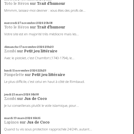
Toto le Héros
sur
Trait d'humour
Mmmm, laissez-moi deviner : vous êtes des profs de...
mercredi 27
novembre 2024
20h08
Toto le Héros
sur
Trait d'humour
Votre site est en majorité très médiocre mais les...
dimanche 17
novembre 2024
23h20
Zombi
sur
Petit jeu littéraire
Avec le pistolet, c'est Chamfort (1740-1794), le...
lundi 11
novembre 2024
22h23
Pimpelette
sur
Petit jeu littéraire
Le plus difficile, c'est celui en haut à côté de Rimbaud.
jeudi 21
mars 2024
14h38
Zombi
sur
Jus de Coco
Je lui conseillerais plutôt le voile islamique, pour...
mardi 19
mars 2024
16h16
Lapinos
sur
Jus de Coco
Quand tu vis sous protection rapprochée 24/24h, autant...