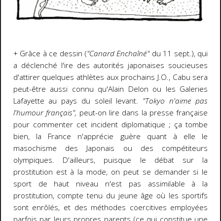
+ Grâce à ce dessin (
"Canard Enchaîné"
du 11 sept.), qui
a déclenché l'ire des autorités japonaises soucieuses
d'attirer quelques athlètes aux prochains J.O., Cabu sera
peut-être aussi connu qu'Alain Delon ou les Galeries
Lafayette au pays du soleil levant.
"Tokyo n'aime pas
l'humour français",
peut-on lire dans la presse française
pour commenter cet incident diplomatique ; ça tombe
bien, la France n'apprécie guère quant à elle le
masochisme des Japonais ou des compétiteurs
olympiques. D'ailleurs, puisque le débat sur la
prostitution est à la mode, on peut se demander si le
sport de haut niveau n'est pas assimilable à la
prostitution, compte tenu du jeune âge où les sportifs
sont enrôlés, et des méthodes coercitives employées
parfois par leurs propres parents (ce qui constitue une