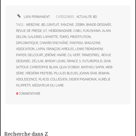
LIEN PERMANENT
CATÉGORIES :
ACTUALITE BD
TAGS :
WEBZINE
,
BD
,
GRATUIT
,
FANZINE
,
ZÉBRA
,
BANDE-DESSINÉE
,
REVUE DE PRESSE
,
67
,
HEBDOMADAIRE
,
CABU
,
FUKUSHIMA
,
ALAIN
DELON
,
GALERIES LAFAYETTE
,
TOKYO
,
PROSTITUTION
,
DIPLOMATIQUE
,
CANARD ENCHAÎNÉ
,
FANTASIA
,
MAGAZINE
,
ASSOCIATION
,
LAPIN
,
FRANÇOIS AYROLES
,
LEWIS TRONDHEIM
,
PAPIER
,
DELCOURT
,
JÉRÔME ANFRÉ
,
CIL-VERT
,
TRIMESTRIEL
,
REVUE
DESSINÉE
,
ZÉLIUM
,
BAYDAY LEAKS
,
FRANCE 3
,
FUTUROPOLIS
,
SFAR
,
SATTOUF
,
CHRISTOPHE BLAIN
,
QUAI D'ORSAY
,
MATHIEU SAPIN
,
WEB-
SÉRIE
,
FRÉDÉRIK PEETERS
,
PILULES BLEUES
,
JOANN SFAR
,
ROMAN
,
ADOLESCENCE
,
PLACID
,
COLLÉGIEN
,
DIDIER PASAMONIK
,
AURÉLIE
FILIPPETTI
,
MÉDIATEUR DU LIVRE
0
COMMENTAIRE
Recherche dans Z