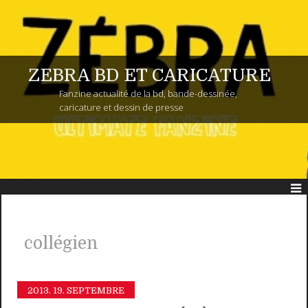
ZEBRA BD ET CARICATURE
Fanzine actualité de la bd, bande-dessinée,
caricature et dessin de presse
collégien
2013.
19. SEPTEMBRE