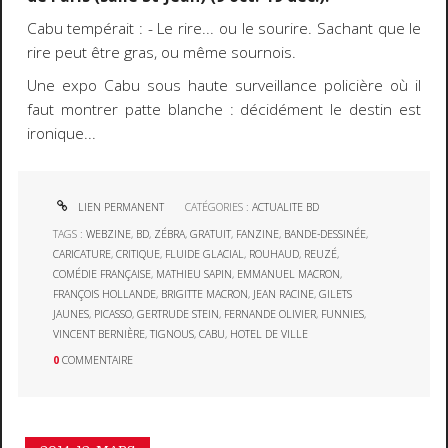
Cabu tempérait : - Le rire... ou le sourire. Sachant que le
rire peut être gras, ou même sournois.
Une expo Cabu sous haute surveillance policière où il
faut montrer patte blanche : décidément le destin est
ironique...
LIEN PERMANENT
CATÉGORIES :
ACTUALITE BD
TAGS :
WEBZINE
,
BD
,
ZÉBRA
,
GRATUIT
,
FANZINE
,
BANDE-DESSINÉE
,
CARICATURE
,
CRITIQUE
,
FLUIDE GLACIAL
,
ROUHAUD
,
REUZÉ
,
COMÉDIE FRANÇAISE
,
MATHIEU SAPIN
,
EMMANUEL MACRON
,
FRANÇOIS HOLLANDE
,
BRIGITTE MACRON
,
JEAN RACINE
,
GILETS
JAUNES
,
PICASSO
,
GERTRUDE STEIN
,
FERNANDE OLIVIER
,
FUNNIES
,
VINCENT BERNIÈRE
,
TIGNOUS
,
CABU
,
HOTEL DE VILLE
0
COMMENTAIRE