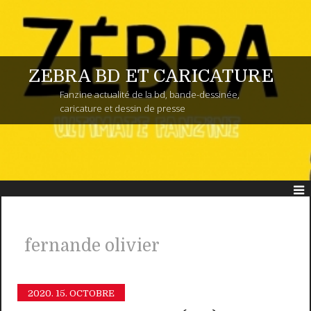
ZEBRA BD ET CARICATURE
Fanzine actualité de la bd, bande-dessinée,
caricature et dessin de presse
fernande olivier
2020.
15. OCTOBRE