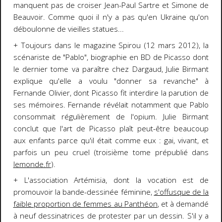
manquent pas de croiser Jean-Paul Sartre et Simone de
Beauvoir. Comme quoi il n'y a pas qu'en Ukraine qu'on
déboulonne de vieilles statues...
+ Toujours dans le magazine Spirou (12 mars 2012), la
scénariste de "Pablo", biographie en BD de Picasso dont
le dernier tome va paraître chez Dargaud, Julie Birmant
explique qu'elle a voulu "donner sa revanche" à
Fernande Olivier, dont Picasso fit interdire la parution de
ses mémoires. Fernande révélait notamment que Pablo
consommait régulièrement de l'opium. Julie Birmant
conclut que l'art de Picasso plaît peut-être beaucoup
aux enfants parce qu'il était comme eux : gai, vivant, et
parfois un peu cruel (troisième tome prépublié dans
lemonde.fr
).
+ L'association Artémisia, dont la vocation est de
promouvoir la bande-dessinée féminine,
s'offusque de la
faible proportion de femmes au Panthéon
, et à demandé
à neuf dessinatrices de protester par un dessin. S'il y a