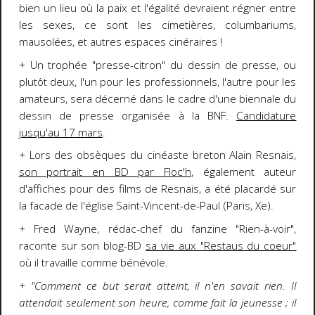
bien un lieu où la paix et l'égalité devraient régner entre
les sexes, ce sont les cimetières, columbariums,
mausolées, et autres espaces cinéraires !
+ Un trophée "presse-citron" du dessin de presse, ou
plutôt deux, l'un pour les professionnels, l'autre pour les
amateurs, sera décerné dans le cadre d'une biennale du
dessin de presse organisée à la BNF.
Candidature
jusqu'au 17 mars
.
+ Lors des obsèques du cinéaste breton Alain Resnais,
son portrait en BD par Floc'h
, également auteur
d'affiches pour des films de Resnais, a été placardé sur
la facade de l'église Saint-Vincent-de-Paul (Paris, Xe).
+ Fred Wayne, rédac-chef du fanzine "Rien-à-voir",
raconte sur son blog-BD
sa vie aux "Restaus du coeur"
où il travaille comme bénévole.
+
"Comment ce but serait atteint, il n'en savait rien. Il
attendait seulement son heure, comme fait la jeunesse ; il