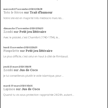
mercredi 27
novembre 2024
20h08
Toto le Héros
sur
Trait d'humour
Votre site est en majorité très médiocre mais les...
dimanche 17
novembre 2024
23h20
Zombi
sur
Petit jeu littéraire
Avec le pistolet, c'est Chamfort (1740-1794), le...
lundi 11
novembre 2024
22h23
Pimpelette
sur
Petit jeu littéraire
Le plus difficile, c'est celui en haut à côté de Rimbaud.
jeudi 21
mars 2024
14h38
Zombi
sur
Jus de Coco
Je lui conseillerais plutôt le voile islamique, pour...
mardi 19
mars 2024
16h16
Lapinos
sur
Jus de Coco
Quand tu vis sous protection rapprochée 24/24h, autant...