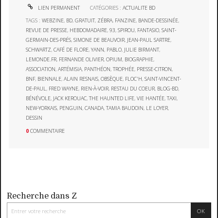
LIEN PERMANENT
CATÉGORIES :
ACTUALITE BD
TAGS :
WEBZINE
,
BD
,
GRATUIT
,
ZÉBRA
,
FANZINE
,
BANDE-DESSINÉE
,
REVUE DE PRESSE
,
HEBDOMADAIRE
,
93
,
SPIROU
,
FANTASIO
,
SAINT-
GERMAIN-DES-PRÉS
,
SIMONE DE BEAUVOIR
,
JEAN-PAUL SARTRE
,
SCHWARTZ
,
CAFÉ DE FLORE
,
YANN
,
PABLO
,
JULIE BIRMANT
,
LEMONDE.FR
,
FERNANDE OLIVIER
,
OPIUM
,
BIOGRAPHIE
,
ASSOCIATION
,
ARTÉMISIA
,
PANTHÉON
,
TROPHÉE
,
PRESSE-CITRON
,
BNF
,
BIENNALE
,
ALAIN RESNAIS
,
OBSÈQUE
,
FLOC'H
,
SAINT-VINCENT-
DE-PAUL
,
FRED WAYNE
,
RIEN-À-VOIR
,
RESTAU DU COEUR
,
BLOG-BD
,
BÉNÉVOLE
,
JACK KEROUAC
,
THE HAUNTED LIFE
,
VIE HANTÉE
,
TAXI
,
NEW-YORKAIS
,
PENGUIN
,
CANADA
,
TAMIA BAUDOIN
,
LE LOYER
,
DESSIN
0
COMMENTAIRE
Recherche dans Z