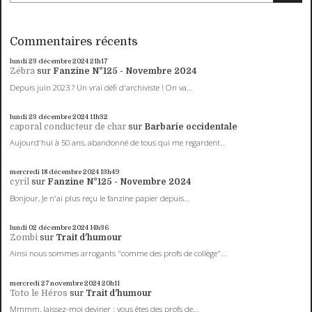
Commentaires récents
lundi 23
décembre 2024
21h17
Zébra
sur
Fanzine N°125 - Novembre 2024
Depuis juin 2023 ? Un vrai défi d'archiviste ! On va...
lundi 23
décembre 2024
11h32
caporal conducteur de char
sur
Barbarie occidentale
Aujourd'hui à 50 ans, abandonné de tous qui me regardent...
mercredi 18
décembre 2024
13h49
cyril
sur
Fanzine N°125 - Novembre 2024
Bonjour, Je n'ai plus reçu le fanzine papier depuis...
lundi 02
décembre 2024
14h36
Zombi
sur
Trait d'humour
Ainsi nous sommes arrogants "comme des profs de collège"...
mercredi 27
novembre 2024
20h11
Toto le Héros
sur
Trait d'humour
Mmmm, laissez-moi deviner : vous êtes des profs de...