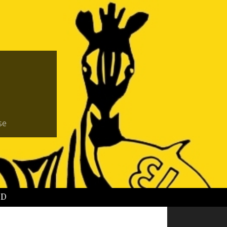
se
BD