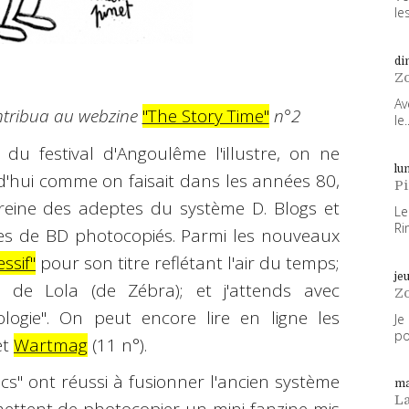
les
di
Z
Av
ontribua au webzine
"The Story Time"
n°2
le..
 du festival d'Angoulême l'illustre, on ne
lun
d'hui comme on faisait dans les années 80,
P
 reine des adeptes du système D. Blogs et
Le
Ri
es de BD photocopiés. Parmi les nouveaux
ssif"
pour son titre reflétant l'air du temps;
je
de Lola (de Zébra); et j'attends avec
Z
logie". On peut encore lire en ligne les
Je
po
et
Wartmag
(11 n°).
cs" ont réussi à fusionner l'ancien système
ma
L