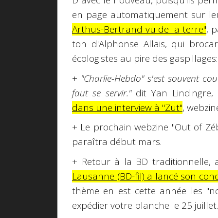
D avec le nouveau, puisqu'ils per
en page automatiquement sur leur
Arthus-Bertrand vu de la terre"
, 
ton d'Alphonse Allais, qui broca
écologistes au pire des gaspillages:
+
"Charlie-Hebdo" s'est souvent cou
faut se servir."
dit Yan Lindingre
dans une interview à "Zut"
, webzine
+ Le prochain webzine "Out of Zéb
paraîtra début mars.
+ Retour à la BD traditionnelle,
Lausanne (BD-fil) a lancé son co
thème en est cette année les "no
expédier votre planche le 25 juillet.