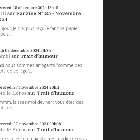
rcredi 18
décembre 2024
13h49
ril
sur
Fanzine N°125 - Novembre
024
njour, Je n'ai plus reçu le fanzine papier
puis...
ndi 02
décembre 2024
14h36
ombi
sur
Trait d'humour
nsi nous sommes arrogants "comme des
ofs de collège"...
rcredi 27
novembre 2024
20h11
to le Héros
sur
Trait d'humour
mm, laissez-moi deviner : vous êtes des
ofs de...
rcredi 27
novembre 2024
20h08
to le Héros
sur
Trait d'humour
tre site est en majorité très médiocre mais