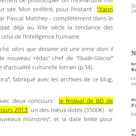
mettent de photocopier un mini-fanzine mis
Qu
 site. Mon préféré, pour l'instant :
"Yann
24
par Pascal Matthey - complètement dans le
rdait déjà au XIXe siècle la tendance des
 celui de l'intelligence humaine.
ché, alors que dessiner est une arme dont il
N
, le nouveau rédac' chef de
"Fluide-Glacial"
lu
 d'actualité culturelle lorrain (p.34).
B
Le
ra", fabriqué avec les archives de ce blog,
me
 avec deux concours :
le festival de BD de
di
F
ncours 2013
, un des mieux dotés (3500€) : le
(U
uveaux monstres", et la date limite pour
ve
T