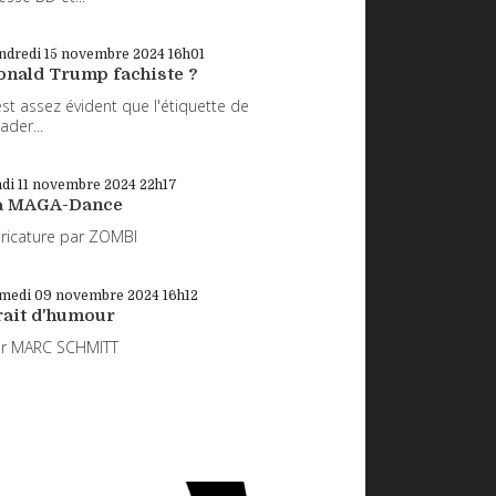
ndredi 15
novembre 2024
16h01
onald Trump fachiste ?
 est assez évident que l'étiquette de
eader...
di 11
novembre 2024
22h17
a MAGA-Dance
ricature par ZOMBI
medi 09
novembre 2024
16h12
rait d'humour
ar MARC SCHMITT