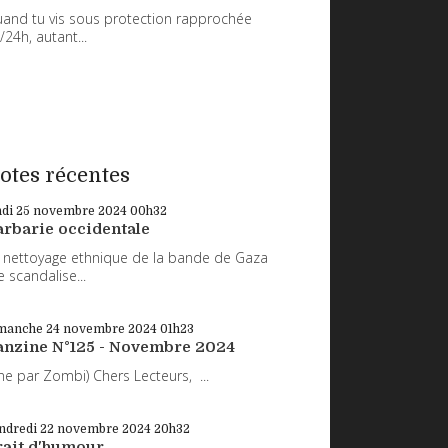
and tu vis sous protection rapprochée
/24h, autant...
otes récentes
ndi 25
novembre 2024
00h32
arbarie occidentale
 nettoyage ethnique de la bande de Gaza
 scandalise...
manche 24
novembre 2024
01h23
anzine N°125 - Novembre 2024
ne par Zombi) Chers Lecteurs, ...
ndredi 22
novembre 2024
20h32
rait d'humour