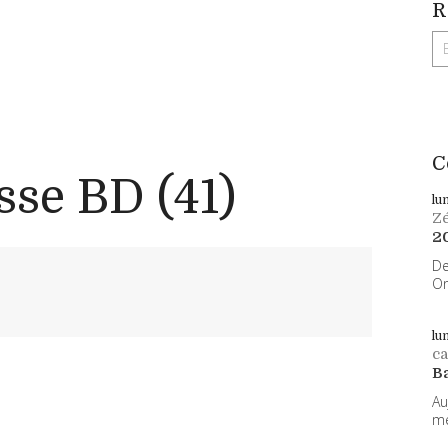
R
C
sse BD (41)
lu
Z
2
De
On
lu
ca
B
Au
me