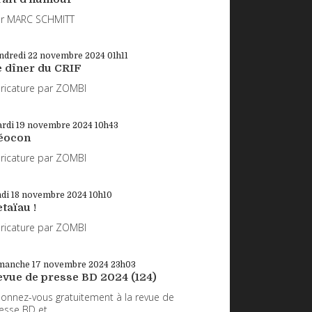
r MARC SCHMITT
ndredi 22
novembre 2024
01h11
e dîner du CRIF
ricature par ZOMBI
rdi 19
novembre 2024
10h43
éocon
ricature par ZOMBI
ndi 18
novembre 2024
10h10
taïau !
ricature par ZOMBI
manche 17
novembre 2024
23h03
evue de presse BD 2024 (124)
onnez-vous gratuitement à la revue de
esse BD et...