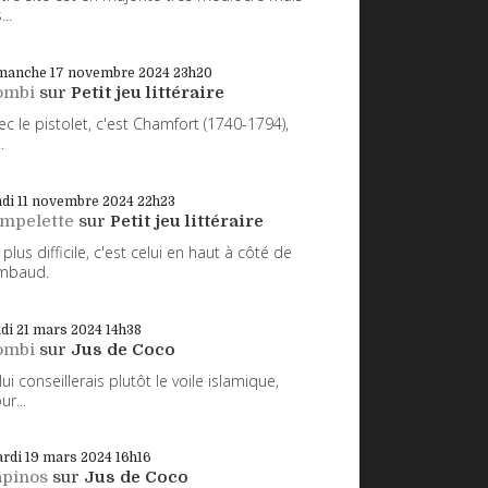
...
manche 17
novembre 2024
23h20
ombi
sur
Petit jeu littéraire
ec le pistolet, c'est Chamfort (1740-1794),
.
di 11
novembre 2024
22h23
impelette
sur
Petit jeu littéraire
 plus difficile, c'est celui en haut à côté de
mbaud.
udi 21
mars 2024
14h38
ombi
sur
Jus de Coco
 lui conseillerais plutôt le voile islamique,
ur...
rdi 19
mars 2024
16h16
apinos
sur
Jus de Coco