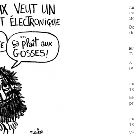
me
cy
2
Bo
de
lu
Z
Ai
pr
me
To
Mm
pr
me
To
Vo