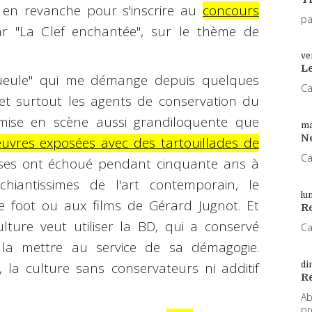
, en revanche pour s'inscrire au
concours
pa
r "La Clef enchantée", sur le thème de
ve
L
gueule" qui me démange depuis quelques
Ca
 et surtout les agents de conservation du
mise en scène aussi grandiloquente que
ma
N
euvres exposées avec des tartouillades de
Ca
çaises ont échoué pendant cinquante ans à
chiantissimes de l'art contemporain, le
lu
 foot ou aux films de Gérard Jugnot. Et
Re
lture veut utiliser la BD, qui a conservé
Ca
 la mettre au service de sa démagogie.
la culture sans conservateurs ni additif
di
R
Ab
pr