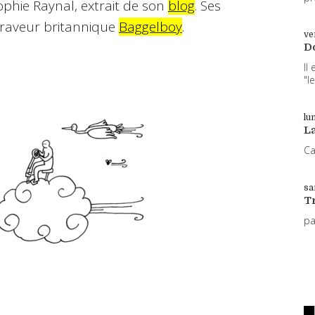
ophie Raynal, extrait de son
blog
. Ses
graveur britannique
Baggelboy
.
ve
D
Il
"l
lun
L
Ca
sa
T
p