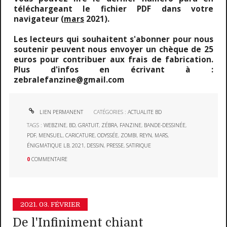
téléchargeant le fichier PDF dans votre
navigateur (
mars
2021).
Les lecteurs qui souhaitent s'abonner pour nous
soutenir peuvent nous envoyer un chèque de 25
euros pour contribuer aux frais de fabrication.
Plus d'infos en écrivant à :
zebralefanzine@gmail.com
LIEN PERMANENT
CATÉGORIES :
ACTUALITE BD
TAGS :
WEBZINE
,
BD
,
GRATUIT
,
ZÉBRA
,
FANZINE
,
BANDE-DESSINÉE
,
PDF
,
MENSUEL
,
CARICATURE
,
ODYSSÉE
,
ZOMBI
,
REYN
,
MARS
,
ÉNIGMATIQUE LB
,
2021
,
DESSIN
,
PRESSE
,
SATIRIQUE
0
COMMENTAIRE
2021.
03. FÉVRIER
De l'Infiniment chiant