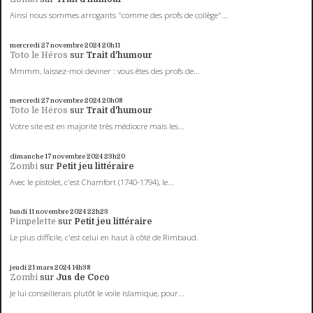
Ainsi nous sommes arrogants "comme des profs de collège"...
mercredi 27
novembre 2024
20h11
Toto le Héros
sur
Trait d'humour
Mmmm, laissez-moi deviner : vous êtes des profs de...
mercredi 27
novembre 2024
20h08
Toto le Héros
sur
Trait d'humour
Votre site est en majorité très médiocre mais les...
dimanche 17
novembre 2024
23h20
Zombi
sur
Petit jeu littéraire
Avec le pistolet, c'est Chamfort (1740-1794), le...
lundi 11
novembre 2024
22h23
Pimpelette
sur
Petit jeu littéraire
Le plus difficile, c'est celui en haut à côté de Rimbaud.
jeudi 21
mars 2024
14h38
Zombi
sur
Jus de Coco
Je lui conseillerais plutôt le voile islamique, pour...