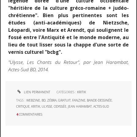
légende dorée d'une culture occidentale
"héritière de la culture gréco-romaine + judéo-
chrétienne". Bien plus pertinentes sont les
études (anti-académiques) de Nietzsche,
Léopardi, voire Marx et Arendt, qui soulignent le
fossé entre l'Antiquité et le monde moderne, au
lieu de tout lisser sous la chappe d'une sorte de
vernis culturel "bcbg".
"Ulysse, Les Chants du Retour", par Jean Harambat,
Actes-Sud BD, 2014.
LIEN PERMANENT
CATÉGORIES :
KRITIK
TAGS :
WEBZINE
,
BD
,
ZÉBRA
,
GRATUIT
,
FANZINE
,
BANDE-DESSINÉE
,
CRITIQUE
,
KRITIK
,
ULYSSE
,
ODYSSÉE
,
JEAN HARAMBAT
,
ACTES-SUD
4
COMMENTAIRES