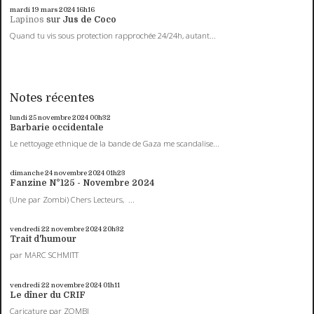
mardi 19
mars 2024
16h16
Lapinos
sur
Jus de Coco
Quand tu vis sous protection rapprochée 24/24h, autant...
Notes récentes
lundi 25
novembre 2024
00h32
Barbarie occidentale
Le nettoyage ethnique de la bande de Gaza me scandalise...
dimanche 24
novembre 2024
01h23
Fanzine N°125 - Novembre 2024
(Une par Zombi) Chers Lecteurs, ...
vendredi 22
novembre 2024
20h32
Trait d'humour
par MARC SCHMITT
vendredi 22
novembre 2024
01h11
Le dîner du CRIF
Caricature par ZOMBI