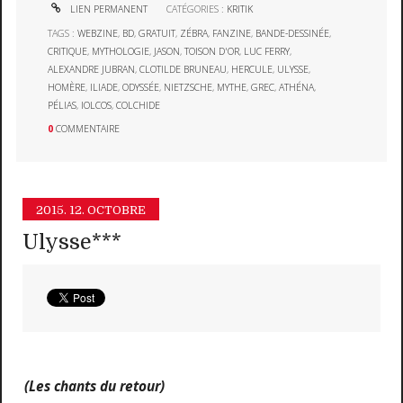
LIEN PERMANENT
CATÉGORIES :
KRITIK
TAGS :
WEBZINE
,
BD
,
GRATUIT
,
ZÉBRA
,
FANZINE
,
BANDE-DESSINÉE
,
CRITIQUE
,
MYTHOLOGIE
,
JASON
,
TOISON D'OR
,
LUC FERRY
,
ALEXANDRE JUBRAN
,
CLOTILDE BRUNEAU
,
HERCULE
,
ULYSSE
,
HOMÈRE
,
ILIADE
,
ODYSSÉE
,
NIETZSCHE
,
MYTHE
,
GREC
,
ATHÉNA
,
PÉLIAS
,
IOLCOS
,
COLCHIDE
0
COMMENTAIRE
2015.
12. OCTOBRE
Ulysse***
(Les chants du retour)