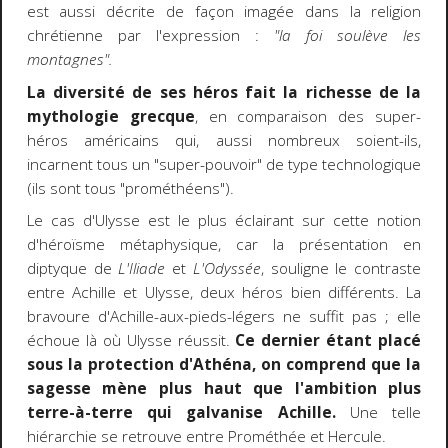
est aussi décrite de façon imagée dans la religion
chrétienne par l'expression :
"la foi soulève les
montagnes".
La diversité de ses héros fait la richesse de la
mythologie grecque
, en comparaison des super-
héros américains qui, aussi nombreux soient-ils,
incarnent tous un "super-pouvoir" de type technologique
(ils sont tous "prométhéens").
Le cas d'Ulysse est le plus éclairant sur cette notion
d'héroïsme métaphysique, car la présentation en
diptyque de
L'Iliade
et
L'Odyssée
, souligne le contraste
entre Achille et Ulysse, deux héros bien différents. La
bravoure d'Achille-aux-pieds-légers ne suffit pas ; elle
échoue là où Ulysse réussit.
Ce dernier étant placé
sous la protection d'Athéna, on comprend que la
sagesse mène plus haut que l'ambition plus
terre-à-terre qui galvanise Achille.
Une telle
hiérarchie se retrouve entre Prométhée et Hercule.