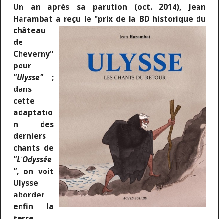
Un an après sa parution (oct. 2014), Jean
Harambat a reçu le "prix de la BD historique du
château
de
Cheverny"
pour
"Ulysse"
;
dans
cette
adaptatio
n des
derniers
chants de
"L'Odyssée
"
, on voit
Ulysse
aborder
enfin la
terre