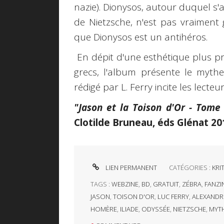
nazie). Dionysos, autour duquel s'ar
de Nietzsche, n'est pas vraiment 
que Dionysos est un antihéros.
En dépit d'une esthétique plus 
grecs, l'album présente le mythe
rédigé par L. Ferry incite les lecteur
"Jason et la Toison d'Or - Tome
Clotilde Bruneau, éds Glénat 20
LIEN PERMANENT
CATÉGORIES :
KRIT
TAGS :
WEBZINE
,
BD
,
GRATUIT
,
ZÉBRA
,
FANZI
JASON
,
TOISON D'OR
,
LUC FERRY
,
ALEXANDR
HOMÈRE
,
ILIADE
,
ODYSSÉE
,
NIETZSCHE
,
MYT