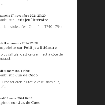
...
manche 17
novembre 2024
23h20
ombi
sur
Petit jeu littéraire
ec le pistolet, c'est Chamfort (1740-1794),
.
di 11
novembre 2024
22h23
impelette
sur
Petit jeu littéraire
 plus difficile, c'est celui en haut à côté de
mbaud.
udi 21
mars 2024
14h38
ombi
sur
Jus de Coco
 lui conseillerais plutôt le voile islamique,
ur...
rdi 19
mars 2024
16h16
apinos
sur
Jus de Coco