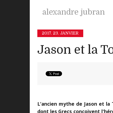
alexandre jubran
2017.
23. JANVIER
Jason et la T
L'ancien mythe de Jason et la 
dont les Grecs conçoivent l'hé