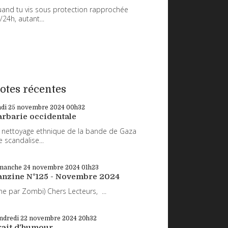
and tu vis sous protection rapprochée
/24h, autant...
otes récentes
ndi 25
novembre 2024
00h32
arbarie occidentale
 nettoyage ethnique de la bande de Gaza
 scandalise...
manche 24
novembre 2024
01h23
anzine N°125 - Novembre 2024
ne par Zombi) Chers Lecteurs, ...
ndredi 22
novembre 2024
20h32
rait d'humour