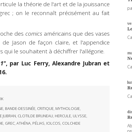
ticule la théorie de l'art et de la jouissance
pa
grec ; on le reconnaît précisément au fait
ve
L
proche des
comics
américains que des vases
Ca
 de Jason de façon claire, et l'appendice
s qui le souhaitent à déchiffrer l'allégorie.
ma
N
 1"
, par Luc Ferry, Alexandre Jubran et
Ca
16.
lu
Re
Ca
IK
NE
,
BANDE-DESSINÉE
,
CRITIQUE
,
MYTHOLOGIE
,
di
E JUBRAN
,
CLOTILDE BRUNEAU
,
HERCULE
,
ULYSSE
,
R
HE
,
GREC
,
ATHÉNA
,
PÉLIAS
,
IOLCOS
,
COLCHIDE
Ab
pr