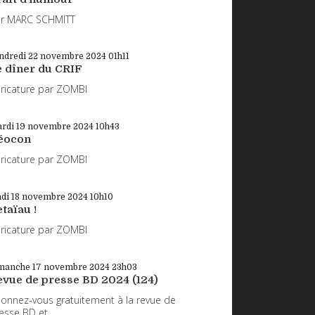
r MARC SCHMITT
ndredi 22
novembre 2024
01h11
e dîner du CRIF
ricature par ZOMBI
rdi 19
novembre 2024
10h43
éocon
ricature par ZOMBI
ndi 18
novembre 2024
10h10
taïau !
ricature par ZOMBI
manche 17
novembre 2024
23h03
evue de presse BD 2024 (124)
onnez-vous gratuitement à la revue de
esse BD et...