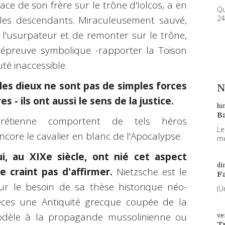
place de son frère sur le trône d'Iolcos, a en
Qu
 les descendants. Miraculeusement sauvé,
24
l'usurpateur et de remonter sur le trône,
épreuve symbolique -rapporter la Toison
té inaccessible.
les dieux ne sont pas de simples forces
N
 - ils ont aussi le sens de la justice.
lu
B
hrétienne comportent de tels héros
Le
core le cavalier en blanc de l'Apocalypse.
me
, au XIXe siècle, ont nié cet aspect
di
 craint pas d'affirmer.
Nietzsche est le
F
ur le besoin de sa thèse historique néo-
(U
èces une Antiquité grecque coupée de la
odèle à la propagande mussolinienne ou
ve
T