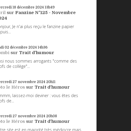
rcredi 18
décembre 2024
13h49
ril
sur
Fanzine N°125 - Novembre
024
njour, Je n'ai plus reçu le fanzine papier
puis...
ndi 02
décembre 2024
14h36
ombi
sur
Trait d'humour
nsi nous sommes arrogants "comme des
ofs de collège"...
rcredi 27
novembre 2024
20h11
to le Héros
sur
Trait d'humour
mm, laissez-moi deviner : vous êtes des
ofs de...
rcredi 27
novembre 2024
20h08
to le Héros
sur
Trait d'humour
tre site est en majorité très médiocre mais