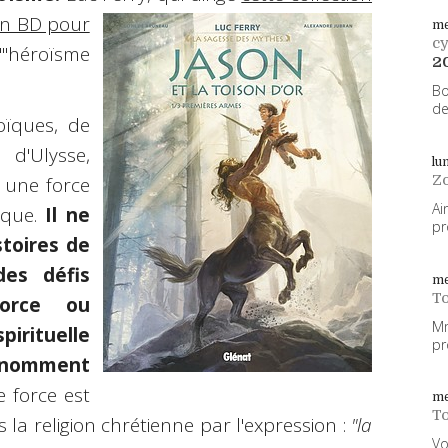
en BD pour
me
cy
'"héroïsme
2
Bo
de
oïques, de
d'Ulysse,
lu
Z
 une force
Ai
ique.
Il ne
pr
stoires de
des défis
me
To
force ou
Mm
irituelle
pr
 nomment
e force est
me
To
la religion chrétienne par l'expression :
"la
Vo