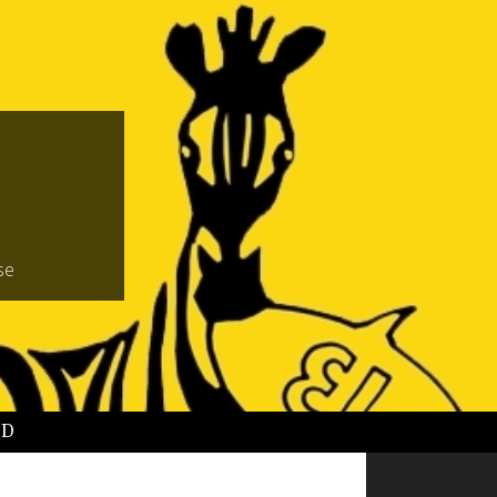
se
BD