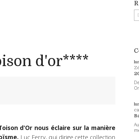
R
C
oison d'or****
lu
Z
2
De
On
lu
ca
B
Au
Toison d'Or nous éclaire sur la manière
me
roïsme.
Luc Ferry, qui
dirige
cette collection