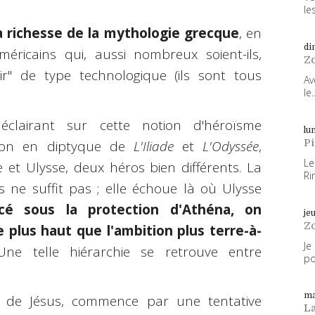
les
la richesse de la mythologie grecque
, en
di
ricains qui, aussi nombreux soient-ils,
Z
r" de type technologique (ils sont tous
Av
le..
clairant sur cette notion d'héroïsme
lun
P
tion en diptyque de
L'Iliade
et
L'Odyssée
,
Le
e et Ulysse, deux héros bien différents. La
Ri
rs ne suffit pas ; elle échoue là où Ulysse
cé sous la protection d'Athéna, on
je
Z
plus haut que l'ambition plus terre-à-
Je
Une telle hiérarchie se retrouve entre
po
ma
le de Jésus, commence par une tentative
L