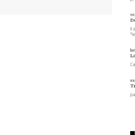
ve
D
Il
"l
lun
L
Ca
sa
T
p