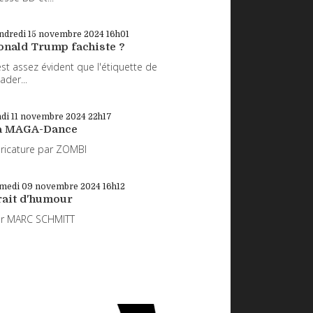
ndredi 15
novembre 2024
16h01
onald Trump fachiste ?
 est assez évident que l'étiquette de
eader...
di 11
novembre 2024
22h17
a MAGA-Dance
ricature par ZOMBI
medi 09
novembre 2024
16h12
rait d'humour
ar MARC SCHMITT