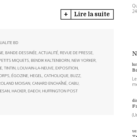
Qu
24
Lire la suite
UALITE BD
NE
,
BANDE-DESSINÉE
,
ACTUALITÉ
,
REVUE DE PRESSE
,
N
PETITS MIQUETS
,
BENDIK KALTENBORN
,
NEW YORKER
,
lu
E
,
TINTIN
,
LOUVAIN-LA-NEUVE
,
EXPOSITION
,
B
CORPS
,
ÉGOZINE
,
HEGEL
,
CATHOLIQUE
,
BUZZ
,
Le
ROLAND MOISAN
,
CANARD ENCHAÎNÉ
,
CABU
,
me
ESAN
,
HACKER
,
DAECH
,
HUFFINGTON POST
di
F
(U
ve
T