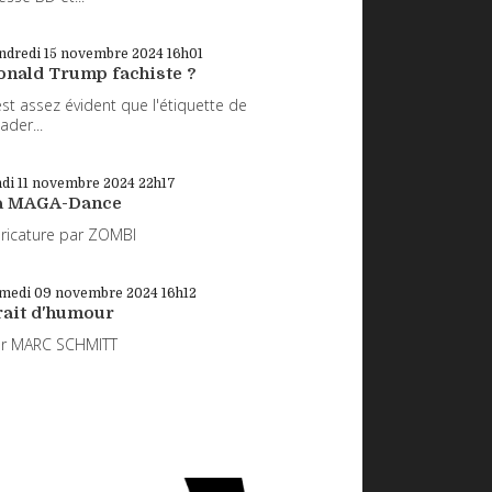
ndredi 15
novembre 2024
16h01
onald Trump fachiste ?
 est assez évident que l'étiquette de
eader...
di 11
novembre 2024
22h17
a MAGA-Dance
ricature par ZOMBI
medi 09
novembre 2024
16h12
rait d'humour
ar MARC SCHMITT