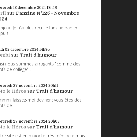
rcredi 18
décembre 2024
13h49
ril
sur
Fanzine N°125 - Novembre
024
njour, Je n'ai plus reçu le fanzine papier
puis...
ndi 02
décembre 2024
14h36
ombi
sur
Trait d'humour
nsi nous sommes arrogants "comme des
ofs de collège"...
rcredi 27
novembre 2024
20h11
to le Héros
sur
Trait d'humour
mm, laissez-moi deviner : vous êtes des
ofs de...
rcredi 27
novembre 2024
20h08
to le Héros
sur
Trait d'humour
tre site est en majorité très médiocre mais