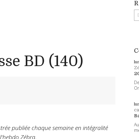
R
C
sse BD (140)
lu
Z
2
De
On
lu
ca
B
Au
ustrée publiée chaque semaine en intégralité
me
l'hebdo Zébra
.