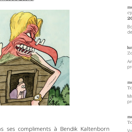
me
cy
2
Bo
de
lu
Z
Ai
pr
me
To
Mm
pr
me
To
s ses compliments à Bendik Kaltenborn
Vo