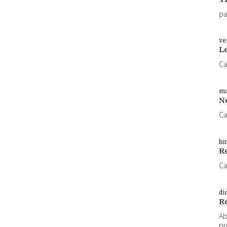
pa
ve
L
Ca
ma
N
Ca
lu
Re
Ca
di
R
Ab
pr