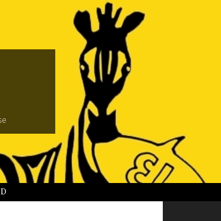
se
BD