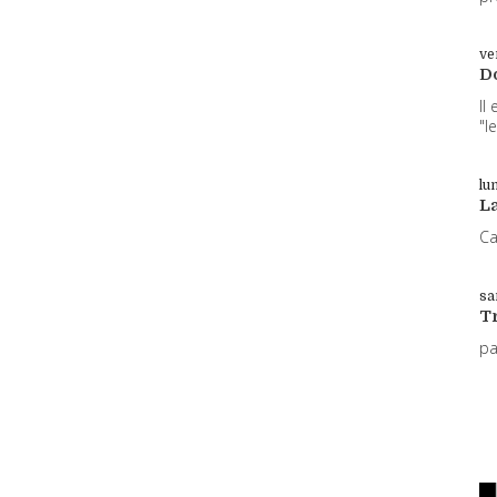
ve
D
Il
"l
lun
L
Ca
sa
T
p