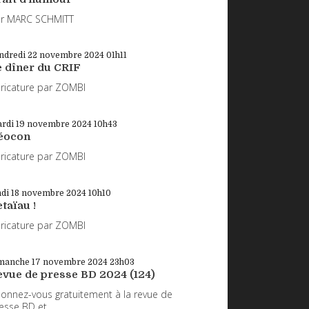
r MARC SCHMITT
ndredi 22
novembre 2024
01h11
e dîner du CRIF
ricature par ZOMBI
rdi 19
novembre 2024
10h43
éocon
ricature par ZOMBI
ndi 18
novembre 2024
10h10
taïau !
ricature par ZOMBI
manche 17
novembre 2024
23h03
evue de presse BD 2024 (124)
onnez-vous gratuitement à la revue de
esse BD et...