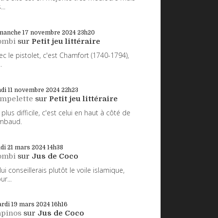
...
manche 17
novembre 2024
23h20
ombi
sur
Petit jeu littéraire
ec le pistolet, c'est Chamfort (1740-1794),
.
di 11
novembre 2024
22h23
impelette
sur
Petit jeu littéraire
 plus difficile, c'est celui en haut à côté de
mbaud.
udi 21
mars 2024
14h38
ombi
sur
Jus de Coco
 lui conseillerais plutôt le voile islamique,
ur...
rdi 19
mars 2024
16h16
apinos
sur
Jus de Coco