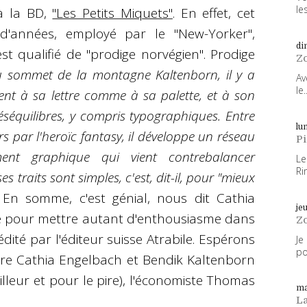
les
à la BD,
"Les Petits Miquets"
. En effet, cet
d'années, employé par le "New-Yorker",
di
st qualifié de "prodige norvégien". Prodige
Z
u sommet de la montagne Kaltenborn, il y a
Av
le..
ent à sa lettre comme à sa palette, et à son
séquilibres, y compris typographiques. Entre
lun
rs par l'heroïc fantasy, il développe un réseau
P
ement graphique qui vient contrebalancer
Le
Ri
ses traits sont simples, c'est, dit-il, pour "mieux
En somme, c'est génial, nous dit Cathia
je
ne pour mettre autant d'enthousiasme dans
Z
édité par l'éditeur suisse Atrabile. Espérons
Je
po
ntre Cathia Engelbach et Bendik Kaltenborn
lleur et pour le pire), l'économiste Thomas
ma
L