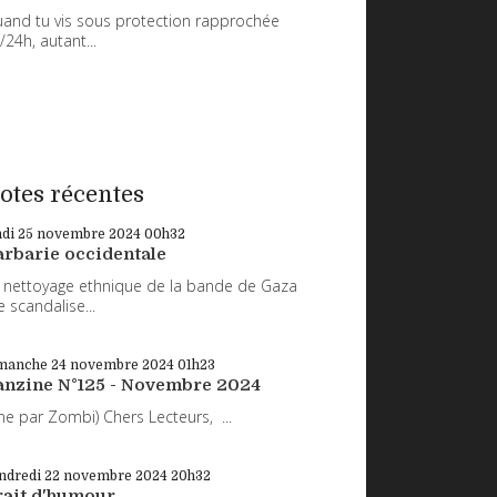
and tu vis sous protection rapprochée
/24h, autant...
otes récentes
ndi 25
novembre 2024
00h32
arbarie occidentale
 nettoyage ethnique de la bande de Gaza
 scandalise...
manche 24
novembre 2024
01h23
anzine N°125 - Novembre 2024
ne par Zombi) Chers Lecteurs, ...
ndredi 22
novembre 2024
20h32
rait d'humour