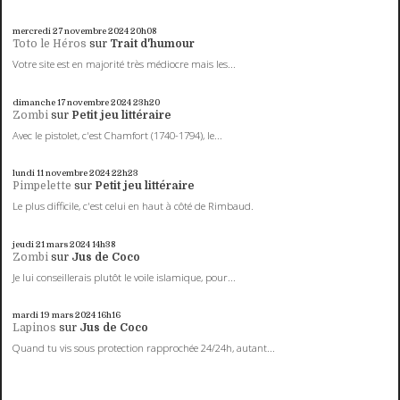
mercredi 27
novembre 2024
20h08
Toto le Héros
sur
Trait d'humour
Votre site est en majorité très médiocre mais les...
dimanche 17
novembre 2024
23h20
Zombi
sur
Petit jeu littéraire
Avec le pistolet, c'est Chamfort (1740-1794), le...
lundi 11
novembre 2024
22h23
Pimpelette
sur
Petit jeu littéraire
Le plus difficile, c'est celui en haut à côté de Rimbaud.
jeudi 21
mars 2024
14h38
Zombi
sur
Jus de Coco
Je lui conseillerais plutôt le voile islamique, pour...
mardi 19
mars 2024
16h16
Lapinos
sur
Jus de Coco
Quand tu vis sous protection rapprochée 24/24h, autant...