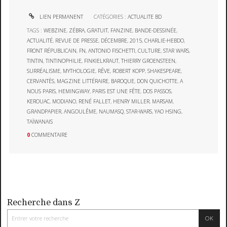
LIEN PERMANENT
CATÉGORIES :
ACTUALITE BD
TAGS :
WEBZINE
,
ZÉBRA
,
GRATUIT
,
FANZINE
,
BANDE-DESSINÉE
,
ACTUALITÉ
,
REVUE DE PRESSE
,
DÉCEMBRE
,
2015
,
CHARLIE-HEBDO
,
FRONT RÉPUBLICAIN
,
FN
,
ANTONIO FISCHETTI
,
CULTURE
,
STAR WARS
,
TINTIN
,
TINTINOPHILIE
,
FINKIELKRAUT
,
THIERRY GROENSTEEN
,
SURRÉALISME
,
MYTHOLOGIE
,
RÊVE
,
ROBERT KOPP
,
SHAKESPEARE
,
CERVANTÈS
,
MAGZINE LITTÉRAIRE
,
BAROQUE
,
DON QUICHOTTE
,
A
NOUS PARIS
,
HEMINGWAY
,
PARIS EST UNE FÊTE
,
DOS PASSOS
,
KEROUAC
,
MODIANO
,
RENÉ FALLET
,
HENRY MILLER
,
MARSAM
,
GRANDPAPIER
,
ANGOULÊME
,
NAUMASQ
,
STAR-WARS
,
YAO HSING
,
TAÏWANAIS
0
COMMENTAIRE
Recherche dans Z