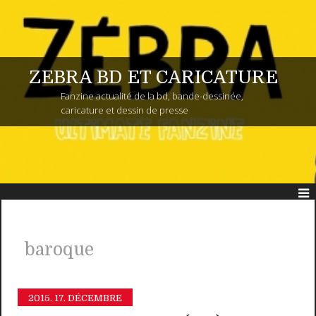
ZEBRA BD ET CARICATURE
Fanzine actualité de la bd, bande-dessinée,
caricature et dessin de presse
baroque
2015.
17. DÉCEMBRE