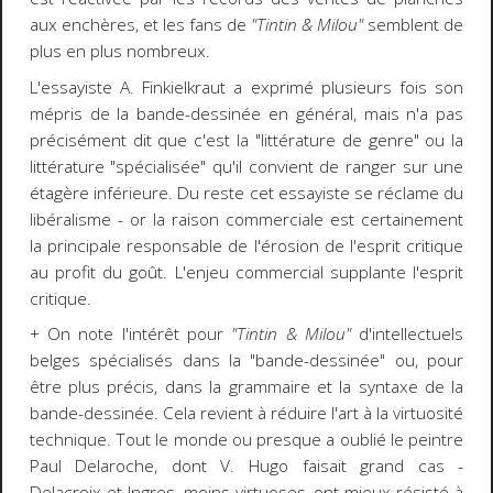
aux enchères, et les fans de
"Tintin & Milou"
semblent de
plus en plus nombreux.
L'essayiste A. Finkielkraut a exprimé plusieurs fois son
mépris de la bande-dessinée en général, mais n'a pas
précisément dit que c'est la "littérature de genre" ou la
littérature "spécialisée" qu'il convient de ranger sur une
étagère inférieure. Du reste cet essayiste se réclame du
libéralisme - or la raison commerciale est certainement
la principale responsable de l'érosion de l'esprit critique
au profit du goût. L'enjeu commercial supplante l'esprit
critique.
+ On note l'intérêt pour
"Tintin & Milou"
d'intellectuels
belges spécialisés dans la "bande-dessinée" ou, pour
être plus précis, dans la grammaire et la syntaxe de la
bande-dessinée. Cela revient à réduire l'art à la virtuosité
technique. Tout le monde ou presque a oublié le peintre
Paul Delaroche, dont V. Hugo faisait grand cas -
Delacroix et Ingres, moins virtuoses, ont mieux résisté à