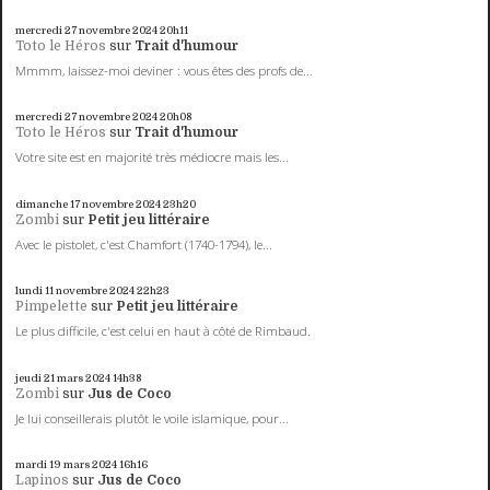
mercredi 27
novembre 2024
20h11
Toto le Héros
sur
Trait d'humour
Mmmm, laissez-moi deviner : vous êtes des profs de...
mercredi 27
novembre 2024
20h08
Toto le Héros
sur
Trait d'humour
Votre site est en majorité très médiocre mais les...
dimanche 17
novembre 2024
23h20
Zombi
sur
Petit jeu littéraire
Avec le pistolet, c'est Chamfort (1740-1794), le...
lundi 11
novembre 2024
22h23
Pimpelette
sur
Petit jeu littéraire
Le plus difficile, c'est celui en haut à côté de Rimbaud.
jeudi 21
mars 2024
14h38
Zombi
sur
Jus de Coco
Je lui conseillerais plutôt le voile islamique, pour...
mardi 19
mars 2024
16h16
Lapinos
sur
Jus de Coco