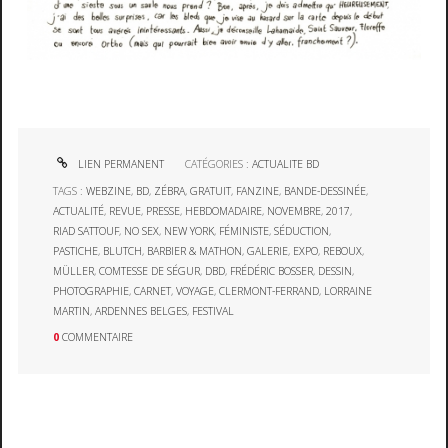
LIEN PERMANENT
CATÉGORIES :
ACTUALITE BD
TAGS :
WEBZINE
,
BD
,
ZÉBRA
,
GRATUIT
,
FANZINE
,
BANDE-DESSINÉE
,
ACTUALITÉ
,
REVUE
,
PRESSE
,
HEBDOMADAIRE
,
NOVEMBRE
,
2017
,
RIAD SATTOUF
,
NO SEX
,
NEW YORK
,
FÉMINISTE
,
SÉDUCTION
,
PASTICHE
,
BLUTCH
,
BARBIER & MATHON
,
GALERIE
,
EXPO
,
REBOUX
,
MÜLLER
,
COMTESSE DE SÉGUR
,
DBD
,
FRÉDÉRIC BOSSER
,
DESSIN
,
PHOTOGRAPHIE
,
CARNET
,
VOYAGE
,
CLERMONT-FERRAND
,
LORRAINE
MARTIN
,
ARDENNES BELGES
,
FESTIVAL
0
COMMENTAIRE