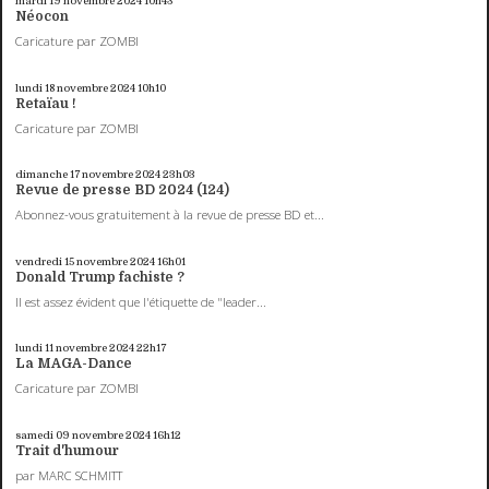
mardi 19
novembre 2024
10h43
Néocon
Caricature par ZOMBI
lundi 18
novembre 2024
10h10
Retaïau !
Caricature par ZOMBI
dimanche 17
novembre 2024
23h03
Revue de presse BD 2024 (124)
Abonnez-vous gratuitement à la revue de presse BD et...
vendredi 15
novembre 2024
16h01
Donald Trump fachiste ?
Il est assez évident que l'étiquette de "leader...
lundi 11
novembre 2024
22h17
La MAGA-Dance
Caricature par ZOMBI
samedi 09
novembre 2024
16h12
Trait d'humour
par MARC SCHMITT