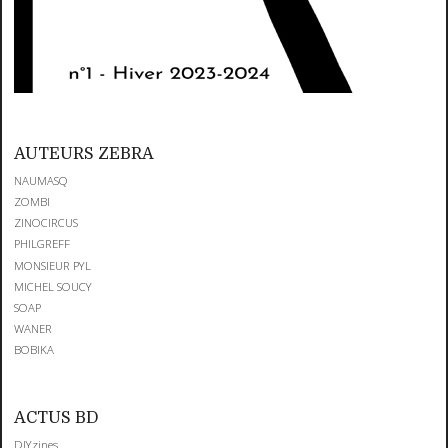
AUTEURS ZEBRA
NAUMASQ
ZOMBI
ZINOCIRCUS
PHILGREFF
MONSIEUR PYL
MICHEL SOUCY
SOAP
WANER
BOBIKA
ACTUS BD
DIYzines