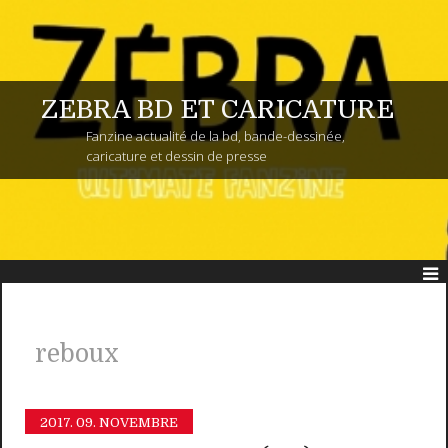
ZEBRA BD ET CARICATURE
Fanzine actualité de la bd, bande-dessinée,
caricature et dessin de presse
reboux
2017.
09. NOVEMBRE