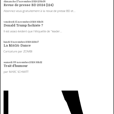
dimanche 17
novembre 2024
23h03
Revue de presse BD 2024 (124)
Abonnez-vous gratuitement à la revue de presse BD et...
vendredi 15
novembre 2024
16h01
Donald Trump fachiste ?
Il est assez évident que l'étiquette de "leader...
lundi 11
novembre 2024
22h17
La MAGA-Dance
Caricature par ZOMBI
samedi 09
novembre 2024
16h12
Trait d'humour
par MARC SCHMITT