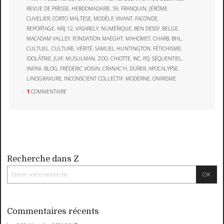
REVUE DE PRESSE
,
HEBDOMADAIRE
,
59
,
FRANQUIN
,
JÉRÔME
CUVELIER
,
CORTO MALTESE
,
MODÈLE VIVANT
,
FACONDE
,
REPORTAGE
,
NRJ 12
,
VASARELY
,
NUMÉRIQUE
,
BEN DESSY
,
BELGE
,
MACADAM VALLEY
,
FONDATION MAEGHT
,
MAHOMET
,
CHARB
,
BHL
,
CULTUEL
,
CULTURE
,
VÉRITÉ
,
SAMUEL HUNTINGTON
,
FÉTICHISME
,
IDOLÂTRIE
,
JUIF
,
MUSULMAN
,
ZOO
,
CHIOTTE
,
WC
,
PQ
,
SÉQUENTIEL
,
INFINI
,
BLOG
,
FRÉDÉRIC VOISIN
,
CRANAC'H
,
DÜRER
,
APOCALYPSE
,
LINOGRAVURE
,
INCONSCIENT COLLECTIF
,
MODERNE
,
ONIRISME
1
COMMENTAIRE
Recherche dans Z
Commentaires récents