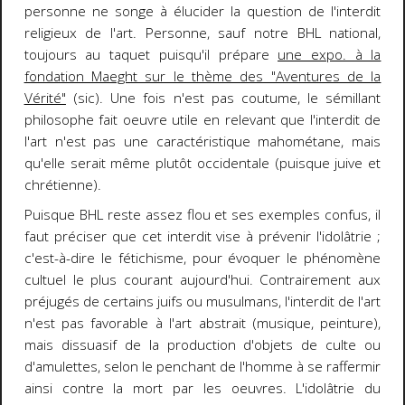
personne ne songe à élucider la question de l'interdit
religieux de l'art. Personne, sauf notre BHL national,
toujours au taquet puisqu'il prépare
une expo. à la
fondation Maeght sur le thème des "Aventures de la
Vérité"
(sic). Une fois n'est pas coutume, le sémillant
philosophe fait oeuvre utile en relevant que l'interdit de
l'art n'est pas une caractéristique mahométane, mais
qu'elle serait même plutôt occidentale (puisque juive et
chrétienne).
Puisque BHL reste assez flou et ses exemples confus, il
faut préciser que cet interdit vise à prévenir l'idolâtrie ;
c'est-à-dire le fétichisme, pour évoquer le phénomène
cultuel le plus courant aujourd'hui. Contrairement aux
préjugés de certains juifs ou musulmans, l'interdit de l'art
n'est pas favorable à l'art abstrait (musique, peinture),
mais dissuasif de la production d'objets de culte ou
d'amulettes, selon le penchant de l'homme à se raffermir
ainsi contre la mort par les oeuvres. L'idolâtrie du