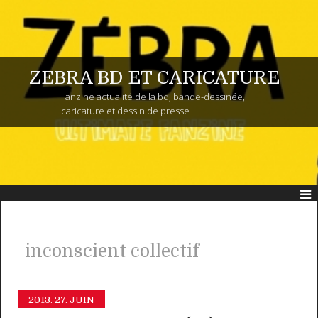
ZEBRA BD ET CARICATURE
Fanzine actualité de la bd, bande-dessinée,
caricature et dessin de presse
inconscient collectif
2013.
27. JUIN