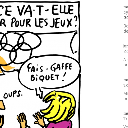
me
cy
2
Bo
de
lu
Z
Ai
pr
me
To
Mm
pr
me
To
Vo