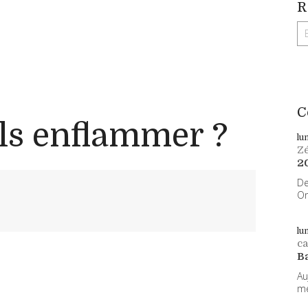
R
C
ils enflammer ?
lu
Z
2
De
On
lu
ca
B
Au
me