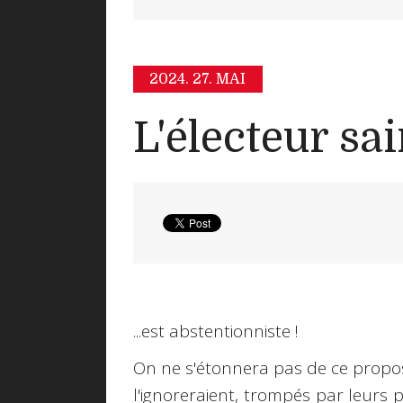
2024.
27. MAI
L'électeur sa
...est abstentionniste !
On ne s'étonnera pas de ce propos
l'ignoreraient, trompés par leurs p