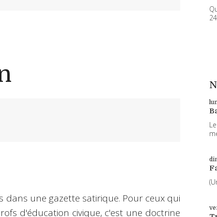
Qu
24
in
N
lu
B
Le
me
di
F
(U
 dans une gazette satirique. Pour ceux qui
ve
rofs d'éducation civique, c'est une doctrine
T