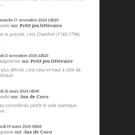
...
manche 17
novembre 2024
23h20
ombi
sur
Petit jeu littéraire
ec le pistolet, c'est Chamfort (1740-1794),
.
di 11
novembre 2024
22h23
impelette
sur
Petit jeu littéraire
 plus difficile, c'est celui en haut à côté de
mbaud.
udi 21
mars 2024
14h38
ombi
sur
Jus de Coco
 lui conseillerais plutôt le voile islamique,
ur...
rdi 19
mars 2024
16h16
apinos
sur
Jus de Coco