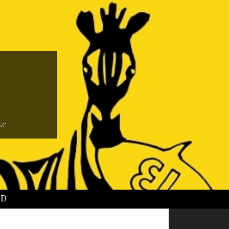
se
BD