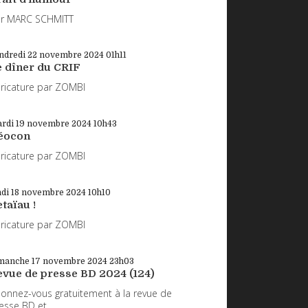
r MARC SCHMITT
ndredi 22
novembre 2024
01h11
e dîner du CRIF
ricature par ZOMBI
rdi 19
novembre 2024
10h43
éocon
ricature par ZOMBI
ndi 18
novembre 2024
10h10
taïau !
ricature par ZOMBI
manche 17
novembre 2024
23h03
evue de presse BD 2024 (124)
onnez-vous gratuitement à la revue de
esse BD et...