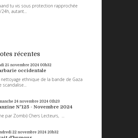
and tu vis sous protection rapprochée
/24h, autant...
otes récentes
ndi 25
novembre 2024
00h32
arbarie occidentale
 nettoyage ethnique de la bande de Gaza
 scandalise...
manche 24
novembre 2024
01h23
anzine N°125 - Novembre 2024
ne par Zombi) Chers Lecteurs, ...
ndredi 22
novembre 2024
20h32
rait d'humour