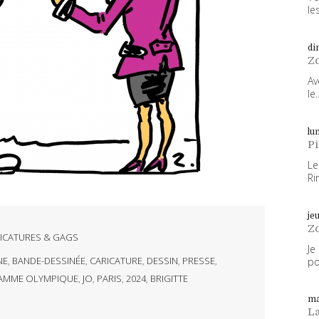
les
di
Z
Av
le..
lun
P
Le
Ri
je
Z
ICATURES & GAGS
Je
NE
,
BANDE-DESSINÉE
,
CARICATURE
,
DESSIN
,
PRESSE
,
po
AMME OLYMPIQUE
,
JO
,
PARIS
,
2024
,
BRIGITTE
ma
L