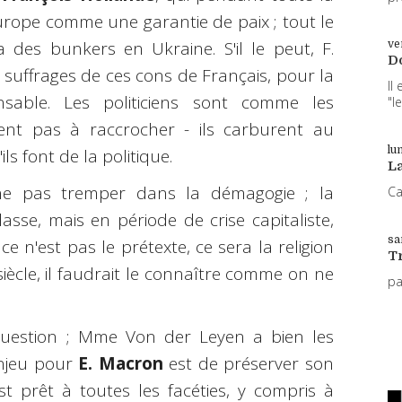
rope comme une garantie de paix ; tout le
 des bunkers en Ukraine. S'il le peut, F.
ve
D
suffrages de ces cons de Français, pour la
Il
nsable. Les politiciens sont comme les
"l
ivent pas à raccrocher - ils carburent au
lun
s font de la politique.
L
ne pas tremper dans la démagogie ; la
Ca
asse, mais en période de crise capitaliste,
sa
ce n'est pas le prétexte, ce sera la religion
T
siècle, il faudrait le connaître comme on ne
p
s question ; Mme Von der Leyen a bien les
enjeu pour
E. Macron
est de préserver son
est prêt à toutes les facéties, y compris à