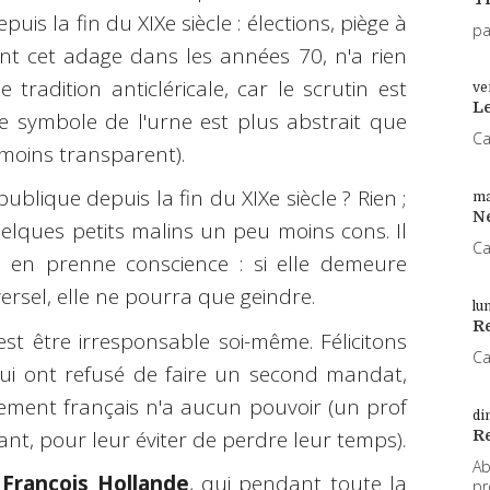
uis la fin du XIXe siècle : élections, piège à
pa
nt cet adage dans les années 70, n'a rien
 tradition anticléricale, car le scrutin est
ve
L
le symbole de l'urne est plus abstrait que
Ca
nmoins transparent).
blique depuis la fin du XIXe siècle ? Rien ;
ma
N
lques petits malins un peu moins cons. Il
Ca
 en prenne conscience : si elle demeure
versel, elle ne pourra que geindre.
lu
Re
est être irresponsable soi-même. Félicitons
Ca
ui ont refusé de faire un second mandat,
ement français n'a aucun pouvoir (un prof
di
R
vant, pour leur éviter de perdre leur temps).
Ab
e
François Hollande
, qui pendant toute la
pr