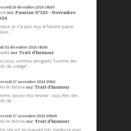
rcredi 18
décembre 2024
13h49
ril
sur
Fanzine N°125 - Novembre
024
njour, Je n'ai plus reçu le fanzine papier
puis...
ndi 02
décembre 2024
14h36
ombi
sur
Trait d'humour
nsi nous sommes arrogants "comme des
ofs de collège"...
rcredi 27
novembre 2024
20h11
to le Héros
sur
Trait d'humour
mm, laissez-moi deviner : vous êtes des
ofs de...
rcredi 27
novembre 2024
20h08
to le Héros
sur
Trait d'humour
tre site est en majorité très médiocre mais