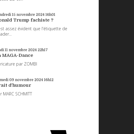
ndredi 15
novembre 2024
16h01
onald Trump fachiste ?
 est assez évident que l'étiquette de
eader...
di 11
novembre 2024
22h17
a MAGA-Dance
ricature par ZOMBI
medi 09
novembre 2024
16h12
rait d'humour
ar MARC SCHMITT