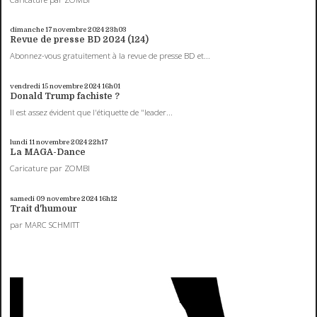
dimanche 17
novembre 2024
23h03
Revue de presse BD 2024 (124)
Abonnez-vous gratuitement à la revue de presse BD et...
vendredi 15
novembre 2024
16h01
Donald Trump fachiste ?
Il est assez évident que l'étiquette de "leader...
lundi 11
novembre 2024
22h17
La MAGA-Dance
Caricature par ZOMBI
samedi 09
novembre 2024
16h12
Trait d'humour
par MARC SCHMITT