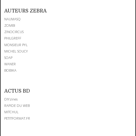
AUTEURS ZEBRA
NAUMASQ
ZOMBI
ZINOCIRCUS
PHILGREFF
MONSIEUR PYL
MICHEL SOUCY
SOAP
WANER
BOBIKA
ACTUS BD
DIYzines
RAPIDE DU WEB
MITCHUL
PETITFORMAT.FR