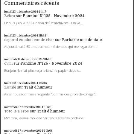
Commentaires récents
lundi 23
décembre 2024
21h17
Zébra
sur
Fanzine N°125 - Novembre 2024
Depuis juin 2023 ? Un vrai défi d'archiviste ! On va...
lundi 23
décembre 2024
11h32
caporal conducteur de char
sur
Barbarie occidentale
Aujourd'hui à 50 ans, abandonné de tous qui me regardent...
mercredi 18
décembre 2024
13h49
cyril
sur
Fanzine N°125 - Novembre 2024
Bonjour, Je n'ai plus reçu le fanzine papier depuis...
lundi 02
décembre 2024
14h36
Zombi
sur
Trait d'humour
Ainsi nous sommes arrogants "comme des profs de collège"...
mercredi 27
novembre 2024
20h11
Toto le Héros
sur
Trait d'humour
Mmmm, laissez-moi deviner : vous êtes des profs de...
mercredi 27
novembre 2024
20h08