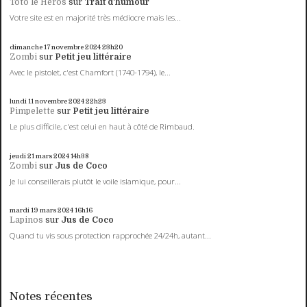
Toto le Héros
sur
Trait d'humour
Votre site est en majorité très médiocre mais les...
dimanche 17
novembre 2024
23h20
Zombi
sur
Petit jeu littéraire
Avec le pistolet, c'est Chamfort (1740-1794), le...
lundi 11
novembre 2024
22h23
Pimpelette
sur
Petit jeu littéraire
Le plus difficile, c'est celui en haut à côté de Rimbaud.
jeudi 21
mars 2024
14h38
Zombi
sur
Jus de Coco
Je lui conseillerais plutôt le voile islamique, pour...
mardi 19
mars 2024
16h16
Lapinos
sur
Jus de Coco
Quand tu vis sous protection rapprochée 24/24h, autant...
Notes récentes