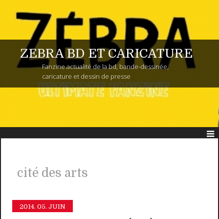
ZEBRA BD ET CARICATURE
Fanzine actualité de la bd, bande-dessinée,
caricature et dessin de presse
cité des arts
2014.
05. JUIN