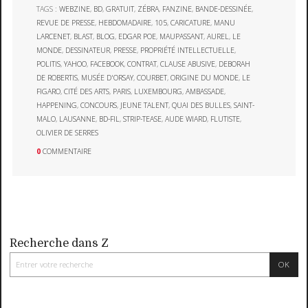
TAGS :
WEBZINE
,
BD
,
GRATUIT
,
ZÉBRA
,
FANZINE
,
BANDE-DESSINÉE
,
REVUE DE PRESSE
,
HEBDOMADAIRE
,
105
,
CARICATURE
,
MANU
LARCENET
,
BLAST
,
BLOG
,
EDGAR POE
,
MAUPASSANT
,
AUREL
,
LE
MONDE
,
DESSINATEUR
,
PRESSE
,
PROPRIÉTÉ INTELLECTUELLE
,
POLITIS
,
YAHOO
,
FACEBOOK
,
CONTRAT
,
CLAUSE ABUSIVE
,
DEBORAH
DE ROBERTIS
,
MUSÉE D'ORSAY
,
COURBET
,
ORIGINE DU MONDE
,
LE
FIGARO
,
CITÉ DES ARTS
,
PARIS
,
LUXEMBOURG
,
AMBASSADE
,
HAPPENING
,
CONCOURS
,
JEUNE TALENT
,
QUAI DES BULLES
,
SAINT-
MALO
,
LAUSANNE
,
BD-FIL
,
STRIP-TEASE
,
AUDE WIARD
,
FLUTISTE
,
OLIVIER DE SERRES
0
COMMENTAIRE
Recherche dans Z