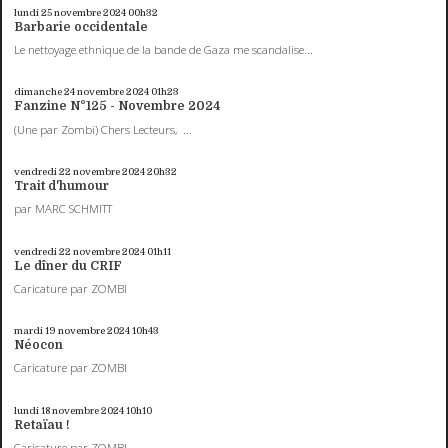
lundi 25
novembre 2024
00h32
Barbarie occidentale
Le nettoyage ethnique de la bande de Gaza me scandalise...
dimanche 24
novembre 2024
01h23
Fanzine N°125 - Novembre 2024
(Une par Zombi) Chers Lecteurs, ...
vendredi 22
novembre 2024
20h32
Trait d'humour
par MARC SCHMITT
vendredi 22
novembre 2024
01h11
Le dîner du CRIF
Caricature par ZOMBI
mardi 19
novembre 2024
10h43
Néocon
Caricature par ZOMBI
lundi 18
novembre 2024
10h10
Retaïau !
Caricature par ZOMBI