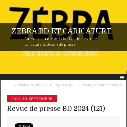
ZEBRA BD ET CARICATURE
Fanzine actualité de la bd, bande-dessinée,
caricature et dessin de presse
Caricature et politique
Page d'accueil
Bruno Le Maire s'en est allé
2024.
30. SEPTEMBRE
Revue de presse BD 2024 (121)