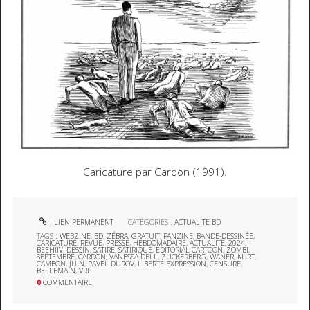
Caricature par Cardon (1991).
LIEN PERMANENT
CATÉGORIES :
ACTUALITE BD
TAGS :
WEBZINE
,
BD
,
ZÉBRA
,
GRATUIT
,
FANZINE
,
BANDE-DESSINÉE
,
CARICATURE
,
REVUE
,
PRESSE
,
HEBDOMADAIRE
,
ACTUALITÉ
,
2024
,
BEEHIIV
,
DESSIN
,
SATIRE
,
SATIRIQUE
,
EDITORIAL CARTOON
,
ZOMBI
,
SEPTEMBRE
,
CARDON
,
VANESSA DELL
,
ZUCKERBERG
,
WANER
,
KURT
,
CAMBON
,
JUIN
,
PAVEL DUROV
,
LIBERTÉ EXPRESSION
,
CENSURE
,
BELLEMAIN
,
VRP
0
COMMENTAIRE