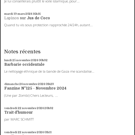
Je lui conseillerais plutôt le voile islamique, pour...
mardi 19
mars 2024
16h16
Lapinos
sur
Jus de Coco
Quand tu vis sous protection rapprochée 24/24h, autant...
Notes récentes
lundi 25
novembre 2024
00h32
Barbarie occidentale
Le nettoyage ethnique de la bande de Gaza me scandalise...
dimanche 24
novembre 2024
01h23
Fanzine N°125 - Novembre 2024
(Une par Zombi) Chers Lecteurs, ...
vendredi 22
novembre 2024
20h32
Trait d'humour
par MARC SCHMITT
vendredi 22
novembre 2024
01h11