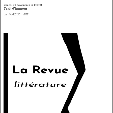
samedi 09
novembre 2024
16h12
Trait d'humour
par MARC SCHMITT