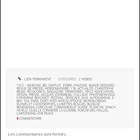
LIEN PERMANENT
CATÉGORIES :
L'HEBDO
TAGS :
WEBZINE
,
BD
,
GRATUIT
,
ZÉBRA
,
FANZINE
,
BANDE-DESSINÉE
,
REVUE DE PRESSE
,
HEBDOMADAIRE
,
118
,
ACTUALITÉ
,
CHRISTOPHE
BESSE
,
FÉCOCORICO
,
MAGAZINE
,
TRIMESTRIEL
,
FECO
,
ASSOCIATION
,
DESSIN
,
PRESSE
,
JACQUES STERNBERG
,
COLLAGE
,
PHOTOMONTAGE
,
CATHERINE BEAUNEZ
,
FESTIVAL
,
DÉDICACE
,
DU9
,
AUTOGRAPHE
,
E-
BAY
,
104
,
PARIS
,
EXPO
,
POST-APOCALYPTIQUE
,
MOYEN-ORIENT
,
RUINES ET CATASTROPHES
,
LUNETTES ROUGES
,
BLOGUE
,
BÉDÉMANIA
,
CONCOURS
,
CORMINBOEUF
,
SUISSE
,
PLANCHE
,
FANCH
AR RUZ
,
QUELLE CONNERIE LA GUERRE
,
FORUM DES HALLES
,
CARTOONING FOR PEACE
0
COMMENTAIRE
Les commentaires sont fermés.