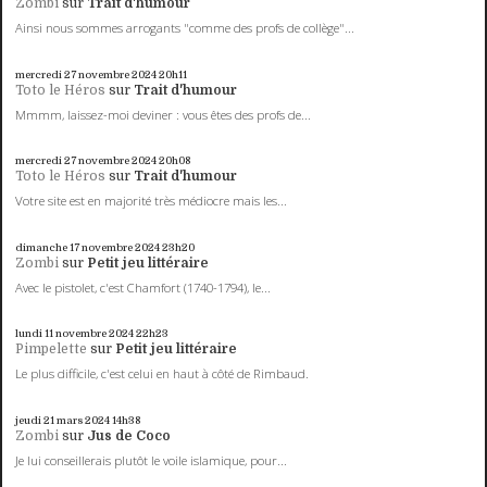
Zombi
sur
Trait d'humour
Ainsi nous sommes arrogants "comme des profs de collège"...
mercredi 27
novembre 2024
20h11
Toto le Héros
sur
Trait d'humour
Mmmm, laissez-moi deviner : vous êtes des profs de...
mercredi 27
novembre 2024
20h08
Toto le Héros
sur
Trait d'humour
Votre site est en majorité très médiocre mais les...
dimanche 17
novembre 2024
23h20
Zombi
sur
Petit jeu littéraire
Avec le pistolet, c'est Chamfort (1740-1794), le...
lundi 11
novembre 2024
22h23
Pimpelette
sur
Petit jeu littéraire
Le plus difficile, c'est celui en haut à côté de Rimbaud.
jeudi 21
mars 2024
14h38
Zombi
sur
Jus de Coco
Je lui conseillerais plutôt le voile islamique, pour...