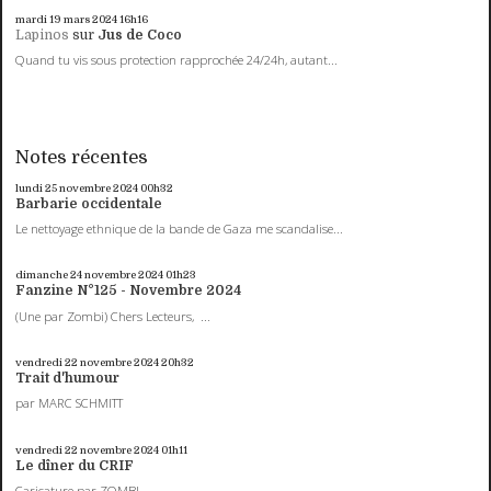
mardi 19
mars 2024
16h16
Lapinos
sur
Jus de Coco
Quand tu vis sous protection rapprochée 24/24h, autant...
Notes récentes
lundi 25
novembre 2024
00h32
Barbarie occidentale
Le nettoyage ethnique de la bande de Gaza me scandalise...
dimanche 24
novembre 2024
01h23
Fanzine N°125 - Novembre 2024
(Une par Zombi) Chers Lecteurs, ...
vendredi 22
novembre 2024
20h32
Trait d'humour
par MARC SCHMITT
vendredi 22
novembre 2024
01h11
Le dîner du CRIF
Caricature par ZOMBI