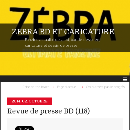
ZEBRA BD ET CARICATURE
Fanzine actualité de la bd, bande-dessinée,
caricature et dessin de presse
Crise on the beach
Page d'accueil
On n'arrête pas le progrès
2014.
02. OCTOBRE
Revue de presse BD (118)