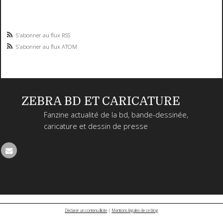
S'abonner au flux RSS
S'abonner au flux ATOM
ZEBRA BD ET CARICATURE
Fanzine actualité de la bd, bande-dessinée,
caricature et dessin de presse
Déclarer un contenu illicite
|
Mentions légales de ce blog