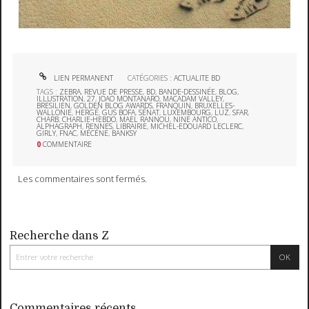
LIEN PERMANENT
CATÉGORIES :
ACTUALITE BD
TAGS :
ZEBRA
,
REVUE DE PRESSE
,
BD
,
BANDE-DESSINÉE
,
BLOG
,
ILLUSTRATION
,
27
,
JOAO MONTANARO
,
MACADAM VALLEY
,
BRÉSILIEN
,
GOLDEN BLOG AWARDS
,
FRANQUIN
,
BRUXELLES-
WALLONIE
,
HERGÉ
,
GUS BOFA
,
SÉNAT
,
LUXEMBOURG
,
LUZ
,
SFAR
,
CHARB
,
CHARLIE-HEBDO
,
MAEL RANNOU
,
NINE ANTICO
,
ALPHAGRAPH
,
RENNES
,
LIBRAIRIE
,
MICHEL-EDOUARD LECLERC
,
GIRLY
,
FNAC
,
MÉCÈNE
,
BANKSY
0
COMMENTAIRE
Les commentaires sont fermés.
Recherche dans Z
Commentaires récents