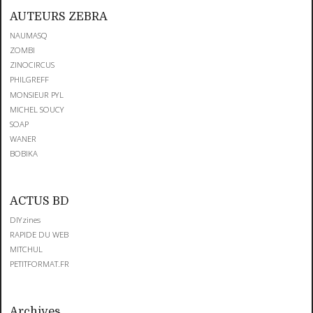
AUTEURS ZEBRA
NAUMASQ
ZOMBI
ZINOCIRCUS
PHILGREFF
MONSIEUR PYL
MICHEL SOUCY
SOAP
WANER
BOBIKA
ACTUS BD
DIYzines
RAPIDE DU WEB
MITCHUL
PETITFORMAT.FR
Archives