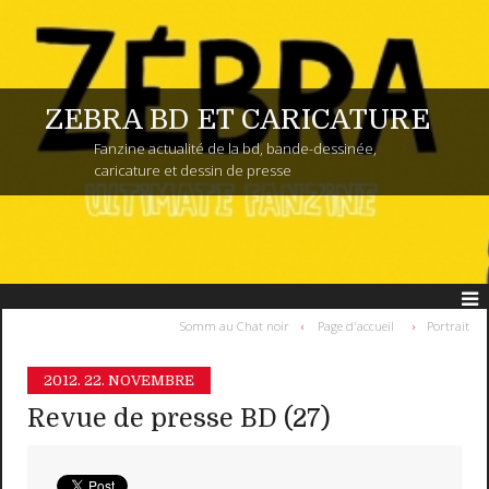
ZEBRA BD ET CARICATURE
Fanzine actualité de la bd, bande-dessinée,
caricature et dessin de presse
Somm au Chat noir
Page d'accueil
Portrait
2012.
22. NOVEMBRE
Revue de presse BD (27)