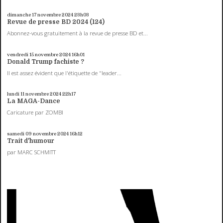
dimanche 17
novembre 2024
23h03
Revue de presse BD 2024 (124)
Abonnez-vous gratuitement à la revue de presse BD et...
vendredi 15
novembre 2024
16h01
Donald Trump fachiste ?
Il est assez évident que l'étiquette de "leader...
lundi 11
novembre 2024
22h17
La MAGA-Dance
Caricature par ZOMBI
samedi 09
novembre 2024
16h12
Trait d'humour
par MARC SCHMITT