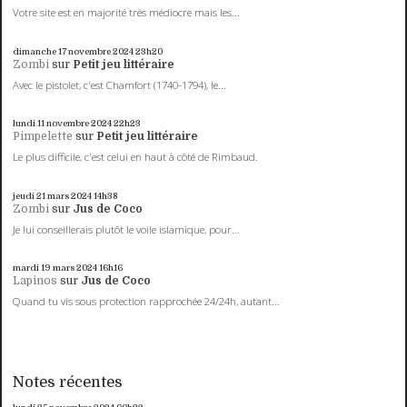
Votre site est en majorité très médiocre mais les...
dimanche 17
novembre 2024
23h20
Zombi
sur
Petit jeu littéraire
Avec le pistolet, c'est Chamfort (1740-1794), le...
lundi 11
novembre 2024
22h23
Pimpelette
sur
Petit jeu littéraire
Le plus difficile, c'est celui en haut à côté de Rimbaud.
jeudi 21
mars 2024
14h38
Zombi
sur
Jus de Coco
Je lui conseillerais plutôt le voile islamique, pour...
mardi 19
mars 2024
16h16
Lapinos
sur
Jus de Coco
Quand tu vis sous protection rapprochée 24/24h, autant...
Notes récentes