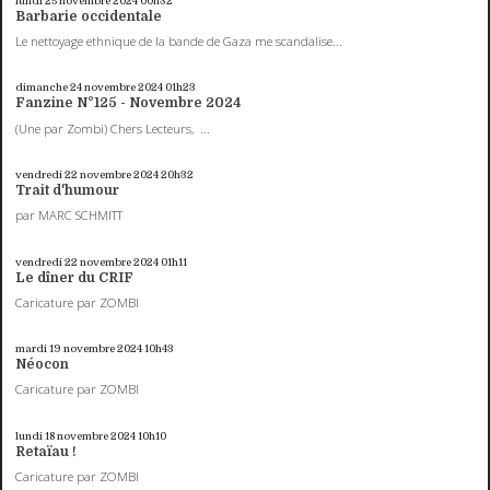
lundi 25
novembre 2024
00h32
Barbarie occidentale
Le nettoyage ethnique de la bande de Gaza me scandalise...
dimanche 24
novembre 2024
01h23
Fanzine N°125 - Novembre 2024
(Une par Zombi) Chers Lecteurs, ...
vendredi 22
novembre 2024
20h32
Trait d'humour
par MARC SCHMITT
vendredi 22
novembre 2024
01h11
Le dîner du CRIF
Caricature par ZOMBI
mardi 19
novembre 2024
10h43
Néocon
Caricature par ZOMBI
lundi 18
novembre 2024
10h10
Retaïau !
Caricature par ZOMBI