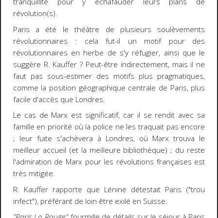
tranquillité pour y échafauder leurs plans de
révolution(s).
Paris a été le théâtre de plusieurs soulèvements
révolutionnaires : cela fut-il un motif pour des
révolutionnaires en herbe de s'y réfugier, ainsi que le
suggère R. Kauffer ? Peut-être indirectement, mais il ne
faut pas sous-estimer des motifs plus pragmatiques,
comme la position géographique centrale de Paris, plus
facile d'accès que Londres.
Le cas de Marx est significatif, car il se rendit avec sa
famille en priorité où la police ne les traquait pas encore
; leur fuite s'achèvera à Londres, où Marx trouva le
meilleur accueil (et la meilleure bibliothèque) ; du reste
l'admiration de Marx pour les révolutions françaises est
très mitigée.
R. Kauffer rapporte que Lénine détestait Paris ("trou
infect"), préférant de loin être exilé en Suisse.
"Paris La Rouge"
fourmille de détails sur le séjour à Paris