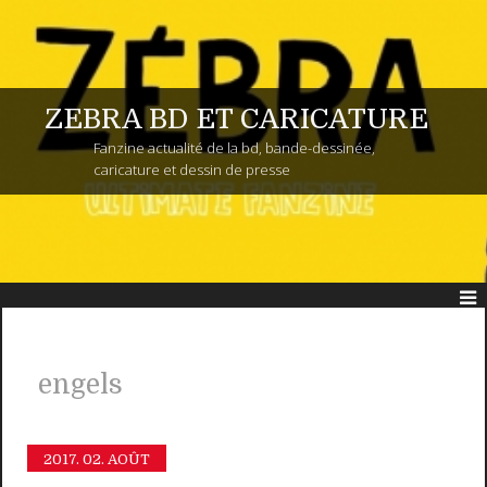
ZEBRA BD ET CARICATURE
Fanzine actualité de la bd, bande-dessinée,
caricature et dessin de presse
engels
2017.
02. AOÛT