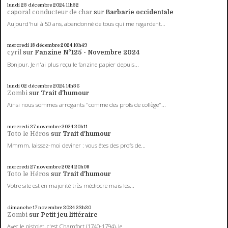
lundi 23
décembre 2024
11h32
caporal conducteur de char
sur
Barbarie occidentale
Aujourd'hui à 50 ans, abandonné de tous qui me regardent...
mercredi 18
décembre 2024
13h49
cyril
sur
Fanzine N°125 - Novembre 2024
Bonjour, Je n'ai plus reçu le fanzine papier depuis...
lundi 02
décembre 2024
14h36
Zombi
sur
Trait d'humour
Ainsi nous sommes arrogants "comme des profs de collège"...
mercredi 27
novembre 2024
20h11
Toto le Héros
sur
Trait d'humour
Mmmm, laissez-moi deviner : vous êtes des profs de...
mercredi 27
novembre 2024
20h08
Toto le Héros
sur
Trait d'humour
Votre site est en majorité très médiocre mais les...
dimanche 17
novembre 2024
23h20
Zombi
sur
Petit jeu littéraire
Avec le pistolet, c'est Chamfort (1740-1794), le...