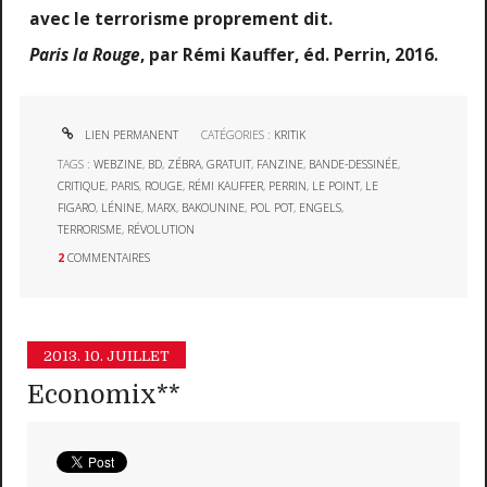
avec le terrorisme proprement dit.
Paris la Rouge
, par Rémi Kauffer, éd. Perrin, 2016.
LIEN PERMANENT
CATÉGORIES :
KRITIK
TAGS :
WEBZINE
,
BD
,
ZÉBRA
,
GRATUIT
,
FANZINE
,
BANDE-DESSINÉE
,
CRITIQUE
,
PARIS
,
ROUGE
,
RÉMI KAUFFER
,
PERRIN
,
LE POINT
,
LE
FIGARO
,
LÉNINE
,
MARX
,
BAKOUNINE
,
POL POT
,
ENGELS
,
TERRORISME
,
RÉVOLUTION
2
COMMENTAIRES
2013.
10. JUILLET
Economix**