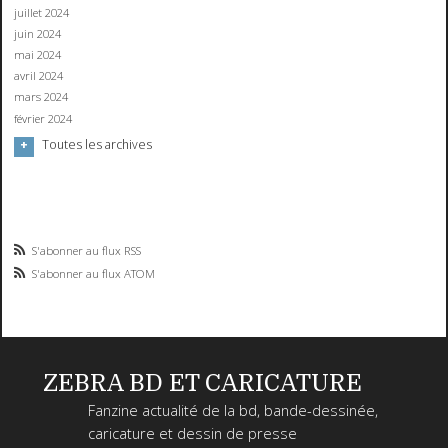
juillet 2024
juin 2024
mai 2024
avril 2024
mars 2024
février 2024
Toutes les archives
S'abonner au flux RSS
S'abonner au flux ATOM
ZEBRA BD ET CARICATURE
Fanzine actualité de la bd, bande-dessinée,
caricature et dessin de presse