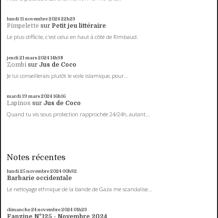
lundi 11
novembre 2024
22h23
Pimpelette
sur
Petit jeu littéraire
Le plus difficile, c'est celui en haut à côté de Rimbaud.
jeudi 21
mars 2024
14h38
Zombi
sur
Jus de Coco
Je lui conseillerais plutôt le voile islamique, pour...
mardi 19
mars 2024
16h16
Lapinos
sur
Jus de Coco
Quand tu vis sous protection rapprochée 24/24h, autant...
Notes récentes
lundi 25
novembre 2024
00h32
Barbarie occidentale
Le nettoyage ethnique de la bande de Gaza me scandalise...
dimanche 24
novembre 2024
01h23
Fanzine N°125 - Novembre 2024