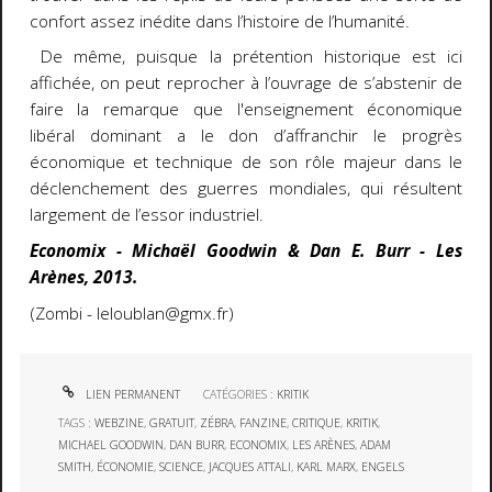
confort assez inédite dans l’histoire de l’humanité.
De même, puisque la prétention historique est ici
affichée, on peut reprocher à l’ouvrage de s’abstenir de
faire la remarque que l'enseignement économique
libéral dominant a le don d’affranchir le progrès
économique et technique de son rôle majeur dans le
déclenchement des guerres mondiales, qui résultent
largement de l’essor industriel.
Economix - Michaël Goodwin & Dan E. Burr - Les
Arènes, 2013.
(Zombi - leloublan@gmx.fr)
LIEN PERMANENT
CATÉGORIES :
KRITIK
TAGS :
WEBZINE
,
GRATUIT
,
ZÉBRA
,
FANZINE
,
CRITIQUE
,
KRITIK
,
MICHAEL GOODWIN
,
DAN BURR
,
ECONOMIX
,
LES ARÈNES
,
ADAM
SMITH
,
ÉCONOMIE
,
SCIENCE
,
JACQUES ATTALI
,
KARL MARX
,
ENGELS