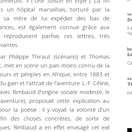
tanneront. »
(
"Une Saison en Enfer"
). La fin
 un hôpital marseillais, torturé par la
ve
er sa mère de lui expédier des bas de
D
arices, est également connue grâce aux
Il
"l
 reproduisent parfois ces lettres, très
vantes.
lun
L
par Philippe Thiraut (scénario) et Thomas
Ca
at, met en scène un pan moins connu de la
jours et périples en Afrique, entre 1883 et
sa
gain et l'attrait de l'aventure. L.-F. Céline,
T
ec Rimbaud (l'origine sociale modeste, le
p
l'aventure), proposait cette explication au
r la poésie : il y voyait la volonté d'un
fin des choses concrètes, de sortir de
ques. Rimbaud a en effet envisagé cet exil