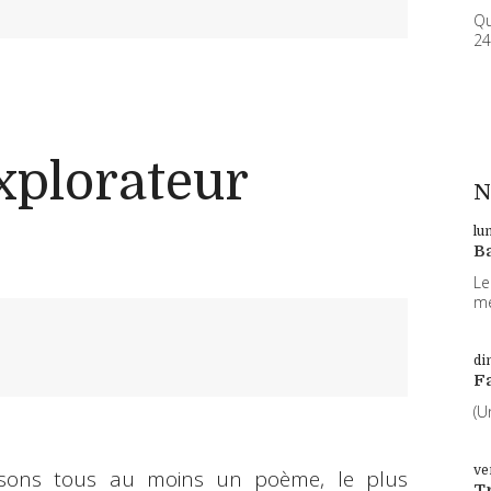
Qu
24
xplorateur
N
lu
B
Le
me
di
F
(U
ve
sons tous au moins un poème, le plus
T