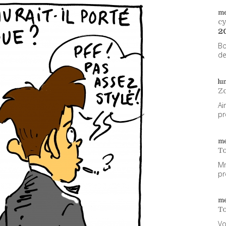
me
cy
2
Bo
de
lu
Z
Ai
pr
me
To
Mm
pr
me
To
Vo