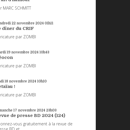
r MARC SCHMITT
ndredi 22
novembre 2024
01h11
e dîner du CRIF
ricature par ZOMBI
rdi 19
novembre 2024
10h43
éocon
ricature par ZOMBI
ndi 18
novembre 2024
10h10
taïau !
ricature par ZOMBI
manche 17
novembre 2024
23h03
evue de presse BD 2024 (124)
onnez-vous gratuitement à la revue de
esse BD et...