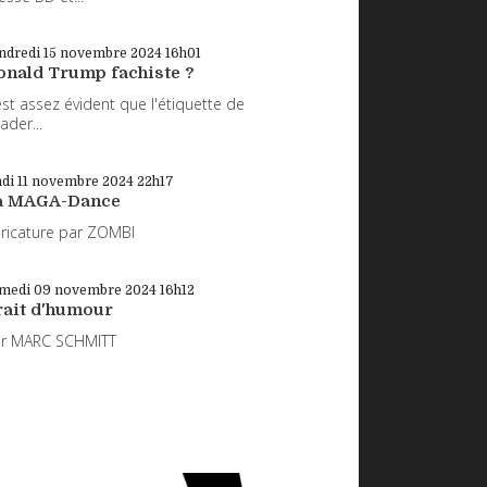
ndredi 15
novembre 2024
16h01
onald Trump fachiste ?
 est assez évident que l'étiquette de
eader...
di 11
novembre 2024
22h17
a MAGA-Dance
ricature par ZOMBI
medi 09
novembre 2024
16h12
rait d'humour
ar MARC SCHMITT