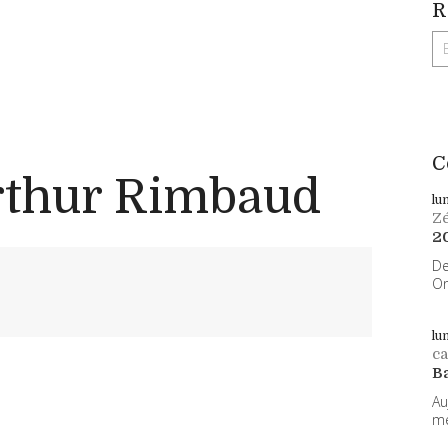
R
C
rthur Rimbaud
lu
Z
2
De
On
lu
ca
B
Au
me