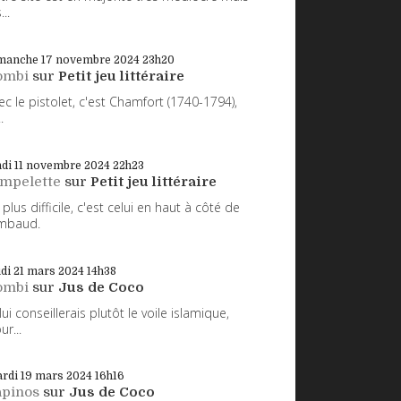
...
manche 17
novembre 2024
23h20
ombi
sur
Petit jeu littéraire
ec le pistolet, c'est Chamfort (1740-1794),
.
di 11
novembre 2024
22h23
impelette
sur
Petit jeu littéraire
 plus difficile, c'est celui en haut à côté de
mbaud.
udi 21
mars 2024
14h38
ombi
sur
Jus de Coco
 lui conseillerais plutôt le voile islamique,
ur...
rdi 19
mars 2024
16h16
apinos
sur
Jus de Coco