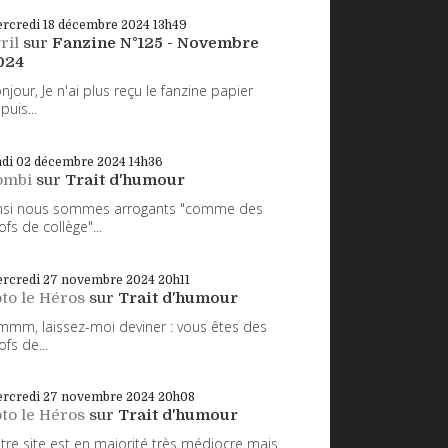
rcredi 18
décembre 2024
13h49
ril
sur
Fanzine N°125 - Novembre
024
njour, Je n'ai plus reçu le fanzine papier
puis...
ndi 02
décembre 2024
14h36
ombi
sur
Trait d'humour
nsi nous sommes arrogants "comme des
ofs de collège"...
rcredi 27
novembre 2024
20h11
to le Héros
sur
Trait d'humour
mm, laissez-moi deviner : vous êtes des
ofs de...
rcredi 27
novembre 2024
20h08
to le Héros
sur
Trait d'humour
tre site est en majorité très médiocre mais