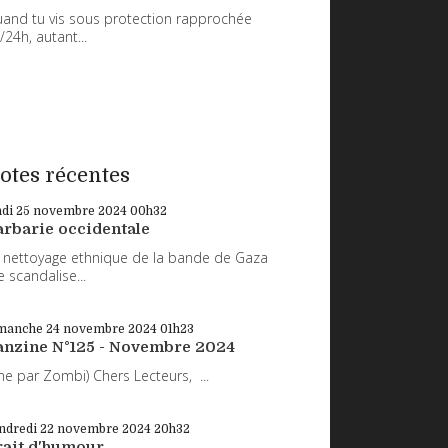
and tu vis sous protection rapprochée
/24h, autant...
otes récentes
ndi 25
novembre 2024
00h32
arbarie occidentale
 nettoyage ethnique de la bande de Gaza
 scandalise...
manche 24
novembre 2024
01h23
anzine N°125 - Novembre 2024
ne par Zombi) Chers Lecteurs, ...
ndredi 22
novembre 2024
20h32
rait d'humour