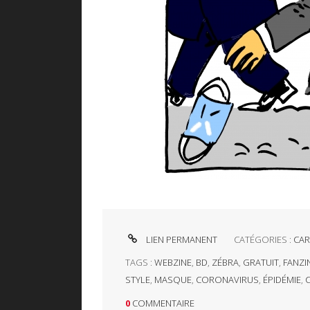
LIEN PERMANENT
CATÉGORIES :
CAR
TAGS :
WEBZINE
,
BD
,
ZÉBRA
,
GRATUIT
,
FANZI
STYLE
,
MASQUE
,
CORONAVIRUS
,
ÉPIDÉMIE
,
0
COMMENTAIRE