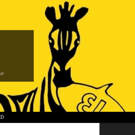
se
BD