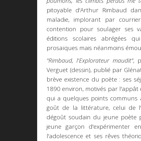
poumons, les climats perdus me 
pitoyable d'Arthur Rimbaud dans
maladie, implorant par courri
contention pour soulager ses v
éditions scolaires abrégées qui
prosaïques mais néanmoins émou
"Rimbaud, l'Explorateur maudit"
, 
Verguet (dessin), publié par Glén
brève existence du poète : ses sé
1890 environ, motivés par l'appât du 
qui a quelques points communs av
goût de la littérature, celui de 
dégoût soudain du jeune poète pou
jeune garçon d'expérimenter en
l'adolescence et ses rêves théori