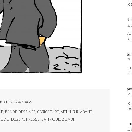
les
di
Z
Av
le..
lun
P
Le
Ri
je
Z
ICATURES & GAGS
Je
po
NE
,
BANDE-DESSINÉE
,
CARICATURE
,
ARTHUR RIMBAUD
,
COVID
,
DESSIN
,
PRESSE
,
SATIRIQUE
,
ZOMBI
ma
L