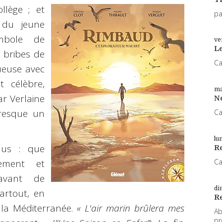
llège ; et
pa
 du jeune
mbole de
ve
L
s bribes de
Ca
tueuse avec
t célèbre,
ma
ar Verlaine
N
presque un
Ca
lu
lus : que
Re
ement et
Ca
 avant de
di
artout, en
R
 la Méditerranée.
« L'air marin brûlera mes
Ab
pr