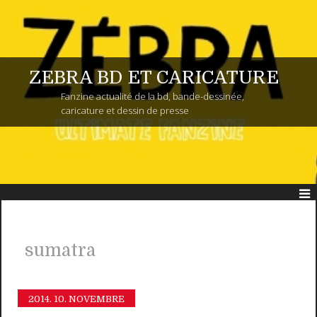
ZEBRA BD ET CARICATURE
Fanzine actualité de la bd, bande-dessinée,
caricature et dessin de presse
sumatra
2014.
10. NOVEMBRE