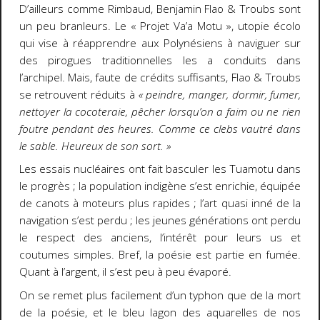
D’ailleurs comme Rimbaud, Benjamin Flao & Troubs sont
un peu branleurs. Le « Projet Va’a Motu », utopie écolo
qui vise à réapprendre aux Polynésiens à naviguer sur
des pirogues traditionnelles les a conduits dans
l’archipel. Mais, faute de crédits suffisants, Flao & Troubs
se retrouvent réduits à
« peindre, manger, dormir, fumer,
nettoyer la cocoteraie, pêcher lorsqu’on a faim ou ne rien
foutre pendant des heures. Comme ce clebs vautré dans
le sable. Heureux de son sort. »
Les essais nucléaires ont fait basculer les Tuamotu dans
le progrès ; la population indigène s’est enrichie, équipée
de canots à moteurs plus rapides ; l’art quasi inné de la
navigation s’est perdu ; les jeunes générations ont perdu
le respect des anciens, l’intérêt pour leurs us et
coutumes simples. Bref, la poésie est partie en fumée.
Quant à l’argent, il s’est peu à peu évaporé.
On se remet plus facilement d’un typhon que de la mort
de la poésie, et le bleu lagon des aquarelles de nos