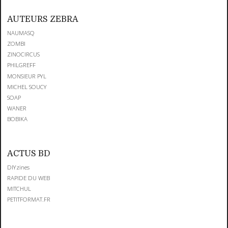
AUTEURS ZEBRA
NAUMASQ
ZOMBI
ZINOCIRCUS
PHILGREFF
MONSIEUR PYL
MICHEL SOUCY
SOAP
WANER
BOBIKA
ACTUS BD
DIYzines
RAPIDE DU WEB
MITCHUL
PETITFORMAT.FR