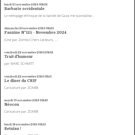
lundi 25
novembre 2024
00h32
Barbarie occidentale
Le nettoyage ethnique de la bande de Gaza me scandalise...
dimanche 24
novembre 2024
01h23
Fanzine N°125 - Novembre 2024
(Une par Zombi) Chers Lecteurs, ...
vendredi 22
novembre 2024
20h32
Trait d'humour
par MARC SCHMITT
vendredi 22
novembre 2024
01h11
Le dîner du CRIF
Caricature par ZOMBI
mardi 19
novembre 2024
10h43
Néocon
Caricature par ZOMBI
lundi 18
novembre 2024
10h10
Retaïau !