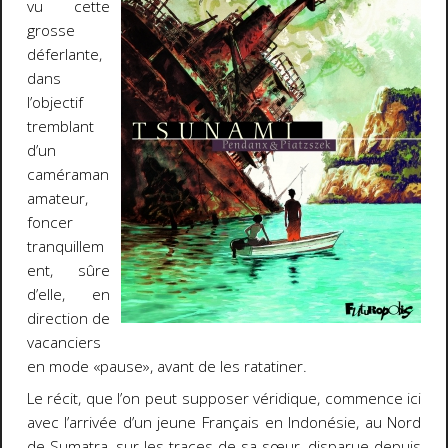
vu cette
grosse
déferlante,
dans
l’objectif
tremblant
d’un
caméraman
amateur,
foncer
tranquillem
ent, sûre
d’elle, en
direction de
vacanciers
en mode «pause», avant de les ratatiner.
Le récit, que l’on peut supposer véridique, commence ici
avec l’arrivée d’un jeune Français en Indonésie, au Nord
de Sumatra, sur les traces de sa sœur, disparue depuis