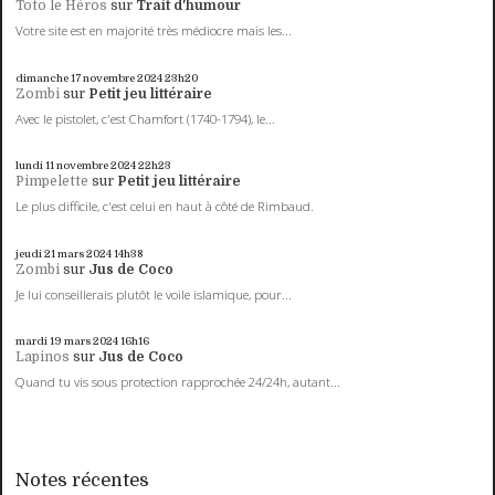
Toto le Héros
sur
Trait d'humour
Votre site est en majorité très médiocre mais les...
dimanche 17
novembre 2024
23h20
Zombi
sur
Petit jeu littéraire
Avec le pistolet, c'est Chamfort (1740-1794), le...
lundi 11
novembre 2024
22h23
Pimpelette
sur
Petit jeu littéraire
Le plus difficile, c'est celui en haut à côté de Rimbaud.
jeudi 21
mars 2024
14h38
Zombi
sur
Jus de Coco
Je lui conseillerais plutôt le voile islamique, pour...
mardi 19
mars 2024
16h16
Lapinos
sur
Jus de Coco
Quand tu vis sous protection rapprochée 24/24h, autant...
Notes récentes