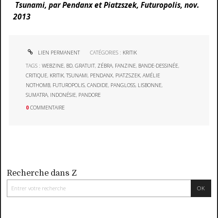
Tsunami, par Pendanx et Piatzszek, Futuropolis, nov.
2013
LIEN PERMANENT
CATÉGORIES :
KRITIK
TAGS :
WEBZINE
,
BD
,
GRATUIT
,
ZÉBRA
,
FANZINE
,
BANDE-DESSINÉE
,
CRITIQUE
,
KRITIK
,
TSUNAMI
,
PENDANX
,
PIATZSZEK
,
AMÉLIE
NOTHOMB
,
FUTUROPOLIS
,
CANDIDE
,
PANGLOSS
,
LISBONNE
,
SUMATRA
,
INDONÉSIE
,
PANDORE
0
COMMENTAIRE
Recherche dans Z