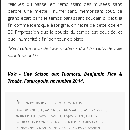
reliques du passé, en remplissant des musées sans
perdre une miette, numérisant, mémorisant tout, ce
grand écart dans le temps paraissant soudain si petit, la
fin comme identique à l’origine, on retire de cette ode en
BD l’impression que la boucle du temps est bouclée, et
que l’humanité a fini son tour de piste.
*Petit catamaran de loisir moderne dont les clubs de voile
sont tous dotés.
Va’a - Une Saison aux Tuamotu, Benjamin Flao &
Troubs, Futuropolis, novembre 2014.
LIEN PERMANENT
CATÉGORIES :
KRITIK
TAGS :
WEBZINE
,
BD
,
FANZINE
,
ZÉBRA
,
GRATUIT
,
BANDE-DESSINÉE
,
KRITIK
,
CRITIQUE
,
VA'A
,
TUAMOTU
,
BENJAMIN FLAO
,
TROUBS
,
FUTUROPOLIS
,
POLYNÉSIE
,
PIROGUE
,
HOBBY CATRIMBAUD
,
ODE
,
TSUNAMI
,
NÉCROMANCIE
,
PENDANX
,
PIATZSZEK
,
CATAMARAN
,