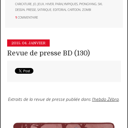
CARICATURE
,
JO
,
JEUX
,
HIVER
,
PARALYMPIQUES
,
PYONGYANG
,
SKI
,
DESSIN
,
PRESSE
,
SATIRIQUE
,
EDITORIAL CARTOON
,
ZOMBI
1
COMMENTAIRE
2015.
04. JANVIER
Revue de presse BD (130)
Extraits de la revue de presse publiée dans
l'hebdo Zébra
.