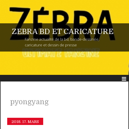
ZEBRA BD ET CARICATURE
Fanzine actualité de la bd, bande-dessinée,
caricature et dessin de presse
pyongyang
2018.
17. MARS