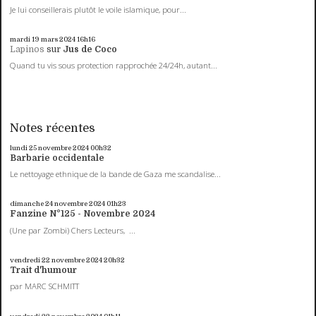
Je lui conseillerais plutôt le voile islamique, pour...
mardi 19
mars 2024
16h16
Lapinos
sur
Jus de Coco
Quand tu vis sous protection rapprochée 24/24h, autant...
Notes récentes
lundi 25
novembre 2024
00h32
Barbarie occidentale
Le nettoyage ethnique de la bande de Gaza me scandalise...
dimanche 24
novembre 2024
01h23
Fanzine N°125 - Novembre 2024
(Une par Zombi) Chers Lecteurs, ...
vendredi 22
novembre 2024
20h32
Trait d'humour
par MARC SCHMITT