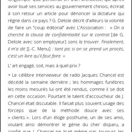
avoir loué ses services au gouvernement chinois, écrirait
à son retour un article pour dénoncer la dictature qui
règne dans ce pays ? G. Delisle décrit d'ailleurs la volonté
de faire un "coup éditorial" avec L'Association :
«
On a
cherché la clause de confidentialité sur le contrat
[de G.
Delisle avec son employeur]
sans la trouver. Finalement,
il m'a dit
[J.-C. Menu]
: tant pis si on se prend un procès,
c'est un livre qu'il faut faire. »
L' art engagé, soit, mais à quel prix ?
+ Le célèbre intervieweur de radio Jacques Chancel est
décédé la semaine dernière ; les hommages funèbres
les moins mesurés lui ont été rendus, comme il se doit
en cette occasion. Pourtant le talent d'accoucheur de J.
Chancel était discutable. Il faisait plus souvent usage des
forceps que de la méthode douce avec ses
« clients ». Lors d'un éloge posthume, un de ses amis,
voulant ainsi démontrer le génie du cher disparu, a
confié que J. Chancel ne lisait même pas toujours les