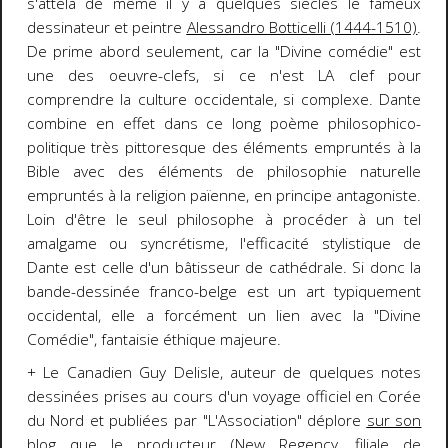
s'attela de même il y a quelques siècles le fameux
dessinateur et peintre
Alessandro Botticelli (1444-1510)
.
De prime abord seulement, car la "Divine comédie" est
une des oeuvre-clefs, si ce n'est LA clef pour
comprendre la culture occidentale, si complexe. Dante
combine en effet dans ce long poème philosophico-
politique très pittoresque des éléments empruntés à la
Bible avec des éléments de philosophie naturelle
empruntés à la religion païenne, en principe antagoniste.
Loin d'être le seul philosophe à procéder à un tel
amalgame ou syncrétisme, l'efficacité stylistique de
Dante est celle d'un bâtisseur de cathédrale. Si donc la
bande-dessinée franco-belge est un art typiquement
occidental, elle a forcément un lien avec la "Divine
Comédie", fantaisie éthique majeure.
+ Le Canadien Guy Delisle, auteur de quelques notes
dessinées prises au cours d'un voyage officiel en Corée
du Nord et publiées par
"L'Association"
déplore
sur son
blog
que le producteur (New Regency, filiale de