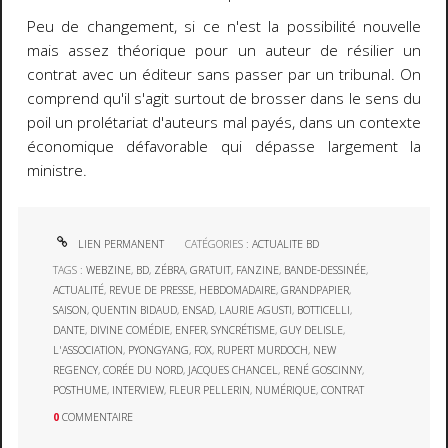
Peu de changement, si ce n'est la possibilité nouvelle
mais assez théorique pour un auteur de résilier un
contrat avec un éditeur sans passer par un tribunal. On
comprend qu'il s'agit surtout de brosser dans le sens du
poil un prolétariat d'auteurs mal payés, dans un contexte
économique défavorable qui dépasse largement la
ministre.
LIEN PERMANENT
CATÉGORIES :
ACTUALITE BD
TAGS :
WEBZINE
,
BD
,
ZÉBRA
,
GRATUIT
,
FANZINE
,
BANDE-DESSINÉE
,
ACTUALITÉ
,
REVUE DE PRESSE
,
HEBDOMADAIRE
,
GRANDPAPIER
,
SAISON
,
QUENTIN BIDAUD
,
ENSAD
,
LAURIE AGUSTI
,
BOTTICELLI
,
DANTE
,
DIVINE COMÉDIE
,
ENFER
,
SYNCRÉTISME
,
GUY DELISLE
,
L'ASSOCIATION
,
PYONGYANG
,
FOX
,
RUPERT MURDOCH
,
NEW
REGENCY
,
CORÉE DU NORD
,
JACQUES CHANCEL
,
RENÉ GOSCINNY
,
POSTHUME
,
INTERVIEW
,
FLEUR PELLERIN
,
NUMÉRIQUE
,
CONTRAT
0
COMMENTAIRE