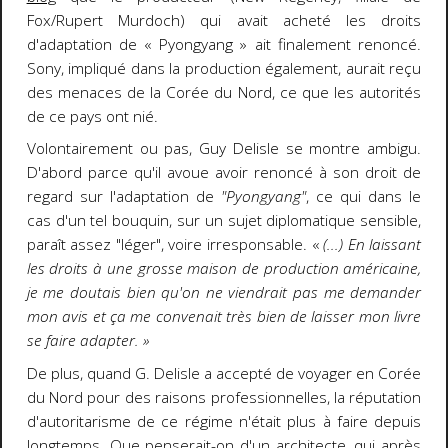
Fox/Rupert Murdoch) qui avait acheté les droits
d'adaptation de « Pyongyang » ait finalement renoncé.
Sony, impliqué dans la production également, aurait reçu
des menaces de la Corée du Nord, ce que les autorités
de ce pays ont nié.
Volontairement ou pas, Guy Delisle se montre ambigu.
D'abord parce qu'il avoue avoir renoncé à son droit de
regard sur l'adaptation de
"Pyongyang"
, ce qui dans le
cas d'un tel bouquin, sur un sujet diplomatique sensible,
paraît assez "léger", voire irresponsable.
«
(...) En laissant
les droits à une grosse maison de production américaine,
je me doutais bien qu'on ne viendrait pas me demander
mon avis et ça me convenait très bien de laisser mon livre
se faire adapter. »
De plus, quand G. Delisle a accepté de voyager en Corée
du Nord pour des raisons professionnelles, la réputation
d'autoritarisme de ce régime n'était plus à faire depuis
longtemps. Que penserait-on d'un architecte, qui après