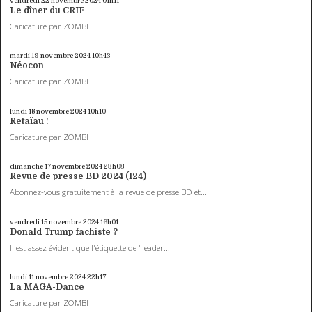
vendredi 22
novembre 2024
01h11
Le dîner du CRIF
Caricature par ZOMBI
mardi 19
novembre 2024
10h43
Néocon
Caricature par ZOMBI
lundi 18
novembre 2024
10h10
Retaïau !
Caricature par ZOMBI
dimanche 17
novembre 2024
23h03
Revue de presse BD 2024 (124)
Abonnez-vous gratuitement à la revue de presse BD et...
vendredi 15
novembre 2024
16h01
Donald Trump fachiste ?
Il est assez évident que l'étiquette de "leader...
lundi 11
novembre 2024
22h17
La MAGA-Dance
Caricature par ZOMBI