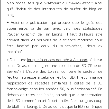
bien rôdés, tels que
"Psikopat"
ou
"Fluide-Glacial"
, ainsi
qu'à l'habitude des internautes de surfer de blog en
blog.
+ Voici une publication qui prouve que
le goût des
super-héros va de pair avec celui des statistiques
("Super Graphic" de Tim Leong). Il faut d'ailleurs être
croyant dans les pouvoirs de la science moderne pour
être fasciné par ceux du super-héros, "deus ex
machina".
+ Dans une
longue interview donnée à Actuabd
, l'éditeur
Louis Delas, qui inaugure une collection de BD ("Rue de
Sèvres") à L'Ecole des Loisirs, compare le secteur de
l'édition jeunesse à celui de l'édition BD. Il recommande
l'application de recettes similaires à celles de la BD
franco-belge dans les années 50, plus "artisanales". En
dehors de rares cas isolés, on voit que la présentation
de la BD comme "un art à part entière", est un gros coup
de bluff marketing. L. Delas conclut que la BD numérique