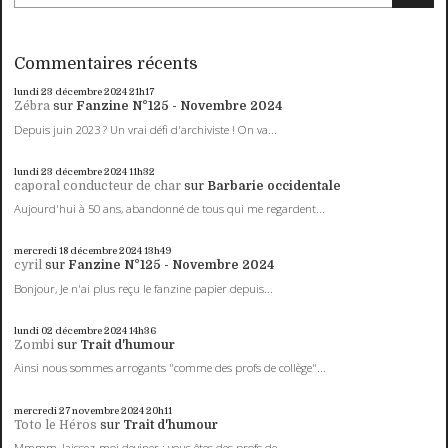
Commentaires récents
lundi 23
décembre 2024
21h17
Zébra
sur
Fanzine N°125 - Novembre 2024
Depuis juin 2023 ? Un vrai défi d'archiviste ! On va...
lundi 23
décembre 2024
11h32
caporal conducteur de char
sur
Barbarie occidentale
Aujourd'hui à 50 ans, abandonné de tous qui me regardent...
mercredi 18
décembre 2024
13h49
cyril
sur
Fanzine N°125 - Novembre 2024
Bonjour, Je n'ai plus reçu le fanzine papier depuis...
lundi 02
décembre 2024
14h36
Zombi
sur
Trait d'humour
Ainsi nous sommes arrogants "comme des profs de collège"...
mercredi 27
novembre 2024
20h11
Toto le Héros
sur
Trait d'humour
Mmmm, laissez-moi deviner : vous êtes des profs de...