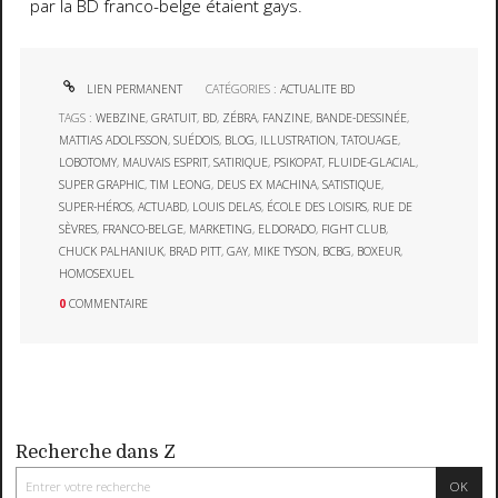
par la BD franco-belge étaient gays.
LIEN PERMANENT
CATÉGORIES :
ACTUALITE BD
TAGS :
WEBZINE
,
GRATUIT
,
BD
,
ZÉBRA
,
FANZINE
,
BANDE-DESSINÉE
,
MATTIAS ADOLFSSON
,
SUÉDOIS
,
BLOG
,
ILLUSTRATION
,
TATOUAGE
,
LOBOTOMY
,
MAUVAIS ESPRIT
,
SATIRIQUE
,
PSIKOPAT
,
FLUIDE-GLACIAL
,
SUPER GRAPHIC
,
TIM LEONG
,
DEUS EX MACHINA
,
SATISTIQUE
,
SUPER-HÉROS
,
ACTUABD
,
LOUIS DELAS
,
ÉCOLE DES LOISIRS
,
RUE DE
SÈVRES
,
FRANCO-BELGE
,
MARKETING
,
ELDORADO
,
FIGHT CLUB
,
CHUCK PALHANIUK
,
BRAD PITT
,
GAY
,
MIKE TYSON
,
BCBG
,
BOXEUR
,
HOMOSEXUEL
0
COMMENTAIRE
Recherche dans Z