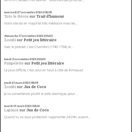
mercredi 27
novembre 2024
20h08
Toto le Héros
sur
Trait d'humour
Votre site est en majorité très médiocre mais les...
dimanche 17
novembre 2024
23h20
Zombi
sur
Petit jeu littéraire
Avec le pistolet, c'est Chamfort (1740-1794), le...
lundi 11
novembre 2024
22h23
Pimpelette
sur
Petit jeu littéraire
Le plus difficile, c'est celui en haut à côté de Rimbaud.
jeudi 21
mars 2024
14h38
Zombi
sur
Jus de Coco
Je lui conseillerais plutôt le voile islamique, pour...
mardi 19
mars 2024
16h16
Lapinos
sur
Jus de Coco
Quand tu vis sous protection rapprochée 24/24h, autant...