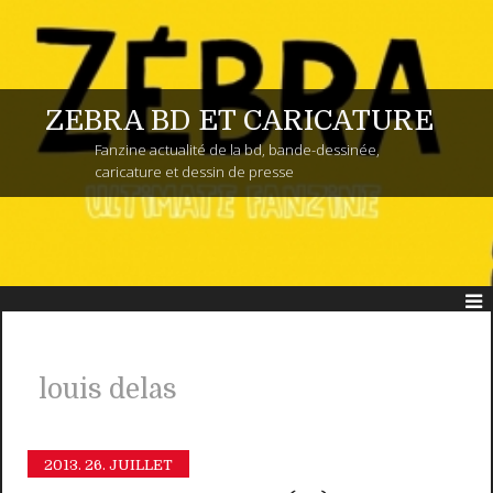
ZEBRA BD ET CARICATURE
Fanzine actualité de la bd, bande-dessinée,
caricature et dessin de presse
louis delas
2013.
26. JUILLET