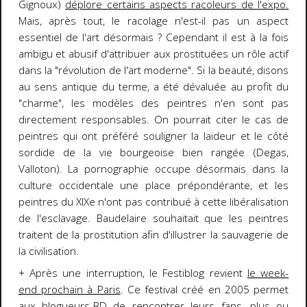
Gignoux)
déplore certains aspects racoleurs de l'expo.
Mais, après tout, le racolage n'est-il pas un aspect
essentiel de l'art désormais ? Cependant il est à la fois
ambigu et abusif d'attribuer aux prostituées un rôle actif
dans la "révolution de l'art moderne". Si la beauté, disons
au sens antique du terme, a été dévaluée au profit du
"charme", les modèles des peintres n'en sont pas
directement responsables. On pourrait citer le cas de
peintres qui ont préféré souligner la laideur et le côté
sordide de la vie bourgeoise bien rangée (Degas,
Valloton). La pornographie occupe désormais dans la
culture occidentale une place prépondérante, et les
peintres du XIXe n'ont pas contribué à cette libéralisation
de l'esclavage. Baudelaire souhaitait que les peintres
traitent de la prostitution afin d'illustrer la sauvagerie de
la civilisation.
+ Après une interruption, le Festiblog revient
le week-
end prochain à Paris
. Ce festival créé en 2005 permet
aux blogueurs-BD de rencontrer leurs fans, plus ou