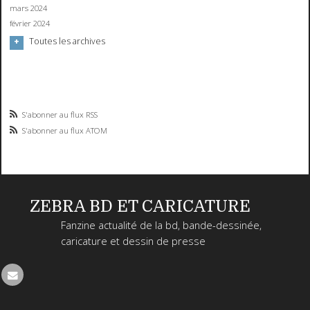
mars 2024
février 2024
Toutes les archives
S'abonner au flux RSS
S'abonner au flux ATOM
ZEBRA BD ET CARICATURE
Fanzine actualité de la bd, bande-dessinée,
caricature et dessin de presse