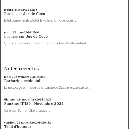
jeudi 21
mars 2024
14h38
Zombi
sur
Jus de Coco
Je lui conseillerais plutôt le voile islamique, pour...
mardi 19
mars 2024
16h16
Lapinos
sur
Jus de Coco
Quand tu vis sous protection rapprochée 24/24h, autant...
Notes récentes
lundi 25
novembre 2024
00h32
Barbarie occidentale
Le nettoyage ethnique de la bande de Gaza me scandalise...
dimanche 24
novembre 2024
01h23
Fanzine N°125 - Novembre 2024
(Une par Zombi) Chers Lecteurs, ...
vendredi 22
novembre 2024
20h32
Trait d'humour