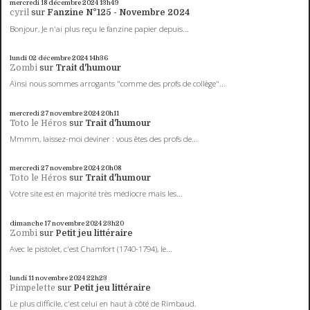
mercredi 18
décembre 2024
13h49
cyril
sur
Fanzine N°125 - Novembre 2024
Bonjour, Je n'ai plus reçu le fanzine papier depuis...
lundi 02
décembre 2024
14h36
Zombi
sur
Trait d'humour
Ainsi nous sommes arrogants "comme des profs de collège"...
mercredi 27
novembre 2024
20h11
Toto le Héros
sur
Trait d'humour
Mmmm, laissez-moi deviner : vous êtes des profs de...
mercredi 27
novembre 2024
20h08
Toto le Héros
sur
Trait d'humour
Votre site est en majorité très médiocre mais les...
dimanche 17
novembre 2024
23h20
Zombi
sur
Petit jeu littéraire
Avec le pistolet, c'est Chamfort (1740-1794), le...
lundi 11
novembre 2024
22h23
Pimpelette
sur
Petit jeu littéraire
Le plus difficile, c'est celui en haut à côté de Rimbaud.