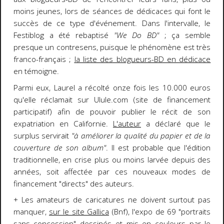
moins jeunes, lors de séances de dédicaces qui font le
succès de ce type d'événement. Dans l'intervalle, le
Festiblog a été rebaptisé
"We Do BD"
; ça semble
presque un contresens, puisque le phénomène est très
franco-français ;
la liste des blogueurs-BD en dédicace
en témoigne.
Parmi eux, Laurel a récolté onze fois les 10.000 euros
qu'elle réclamait sur Ulule.com (site de financement
participatif) afin de pouvoir publier le récit de son
expatriation en Californie.
L'auteur
a déclaré que le
surplus servirait
"à améliorer la qualité du papier et de la
couverture de son album"
. Il est probable que l'édition
traditionnelle, en crise plus ou moins larvée depuis des
années, soit affectée par ces nouveaux modes de
financement "directs" des auteurs.
+ Les amateurs de caricatures ne doivent surtout pas
manquer,
sur le site Gallica
(Bnf), l'expo de 69 "portraits
sans concession" dessinés et mis en couleurs par le