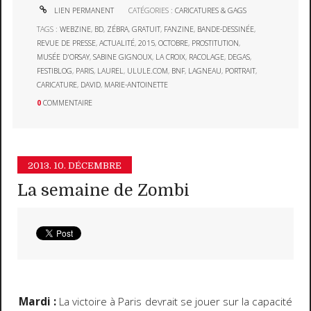
LIEN PERMANENT
CATÉGORIES :
CARICATURES & GAGS
TAGS :
WEBZINE
,
BD
,
ZÉBRA
,
GRATUIT
,
FANZINE
,
BANDE-DESSINÉE
,
REVUE DE PRESSE
,
ACTUALITÉ
,
2015
,
OCTOBRE
,
PROSTITUTION
,
MUSÉE D'ORSAY
,
SABINE GIGNOUX
,
LA CROIX
,
RACOLAGE
,
DEGAS
,
FESTIBLOG
,
PARIS
,
LAUREL
,
ULULE.COM
,
BNF
,
LAGNEAU
,
PORTRAIT
,
CARICATURE
,
DAVID
,
MARIE-ANTOINETTE
0
COMMENTAIRE
2013.
10. DÉCEMBRE
La semaine de Zombi
Mardi :
La victoire à Paris devrait se jouer sur la capacité