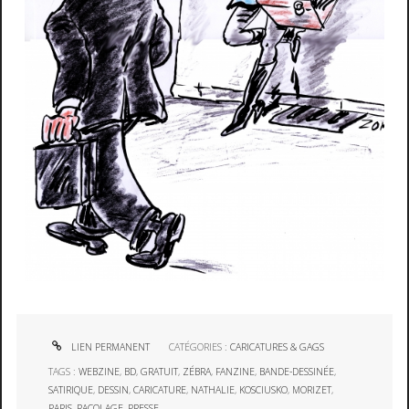
LIEN PERMANENT
CATÉGORIES :
CARICATURES & GAGS
TAGS :
WEBZINE
,
BD
,
GRATUIT
,
ZÉBRA
,
FANZINE
,
BANDE-DESSINÉE
,
SATIRIQUE
,
DESSIN
,
CARICATURE
,
NATHALIE
,
KOSCIUSKO
,
MORIZET
,
PARIS
,
RACOLAGE
,
PRESSE