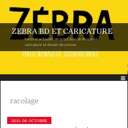
ZEBRA BD ET CARICATURE
Fanzine actualité de la bd, bande-dessinée,
caricature et dessin de presse
racolage
2015.
08. OCTOBRE