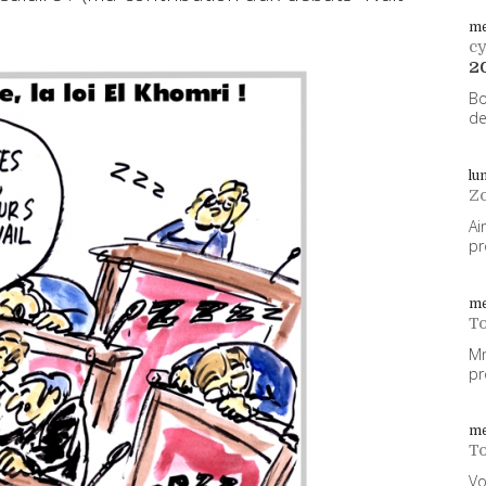
me
cy
2
Bo
de
lu
Z
Ai
pr
me
To
Mm
pr
me
To
Vo