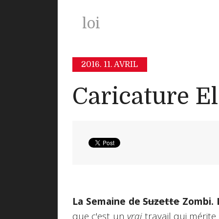
loi
2016.
11. AVRIL
Caricature E
La Semaine de
Suzette
Zombi. L
que c'est un
vrai
travail qui mérite