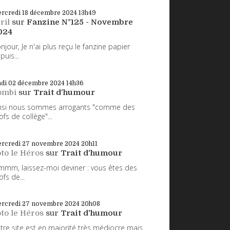
rcredi 18
décembre 2024
13h49
ril
sur
Fanzine N°125 - Novembre
024
njour, Je n'ai plus reçu le fanzine papier
puis...
ndi 02
décembre 2024
14h36
ombi
sur
Trait d'humour
nsi nous sommes arrogants "comme des
ofs de collège"...
rcredi 27
novembre 2024
20h11
to le Héros
sur
Trait d'humour
mm, laissez-moi deviner : vous êtes des
ofs de...
rcredi 27
novembre 2024
20h08
to le Héros
sur
Trait d'humour
tre site est en majorité très médiocre mais