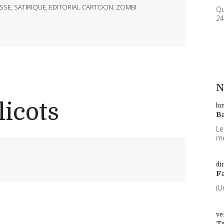
SSE
,
SATIRIQUE
,
EDITORIAL CARTOON
,
ZOMBI
Qu
24
N
icots
lu
B
Le
me
di
F
(U
ve
T