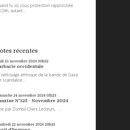
and tu vis sous protection rapprochée
/24h, autant...
otes récentes
ndi 25
novembre 2024
00h32
arbarie occidentale
 nettoyage ethnique de la bande de Gaza
 scandalise...
manche 24
novembre 2024
01h23
anzine N°125 - Novembre 2024
ne par Zombi) Chers Lecteurs, ...
ndredi 22
novembre 2024
20h32
rait d'humour