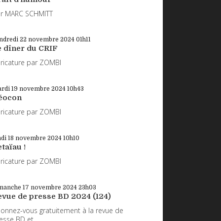
r MARC SCHMITT
ndredi 22
novembre 2024
01h11
e dîner du CRIF
ricature par ZOMBI
rdi 19
novembre 2024
10h43
éocon
ricature par ZOMBI
ndi 18
novembre 2024
10h10
taïau !
ricature par ZOMBI
manche 17
novembre 2024
23h03
evue de presse BD 2024 (124)
onnez-vous gratuitement à la revue de
esse BD et...