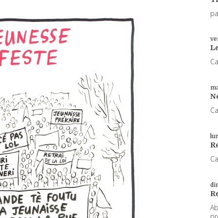
pa
ve
L
Ca
ma
N
Ca
lu
Re
Ca
di
R
Ab
pr