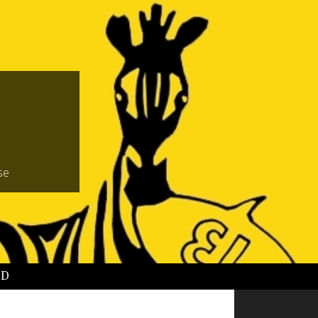
se
BD