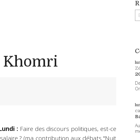
R
C
l Khomri
lu
Z
2
De
On
lu
ca
B
Au
undi :
Faire des discours politiques, est-ce
me
 salaire ? (ma contribution aux débats "Nuit