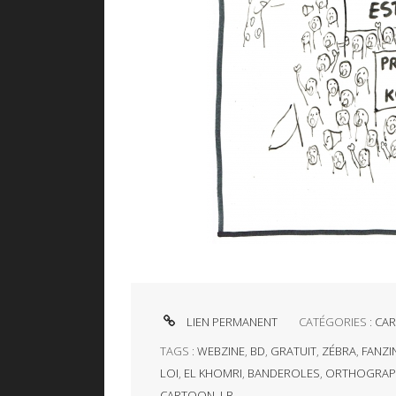
LIEN PERMANENT
CATÉGORIES :
CAR
TAGS :
WEBZINE
,
BD
,
GRATUIT
,
ZÉBRA
,
FANZI
LOI
,
EL KHOMRI
,
BANDEROLES
,
ORTHOGRAP
CARTOON
,
LB