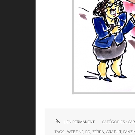
LIEN PERMANENT
CATÉGORIES :
CAR
TAGS :
WEBZINE
,
BD
,
ZÉBRA
,
GRATUIT
,
FANZI