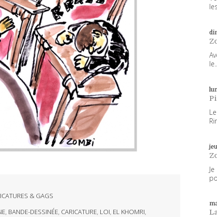
les
di
Z
Av
le..
lun
P
Le
Ri
je
Z
Je
po
ICATURES & GAGS
ma
NE
,
BANDE-DESSINÉE
,
CARICATURE
,
LOI
,
EL KHOMRI
,
L