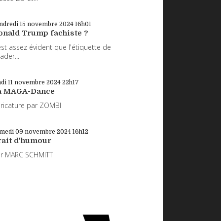
ndredi 15
novembre 2024
16h01
onald Trump fachiste ?
 est assez évident que l'étiquette de
eader...
di 11
novembre 2024
22h17
a MAGA-Dance
ricature par ZOMBI
medi 09
novembre 2024
16h12
rait d'humour
ar MARC SCHMITT