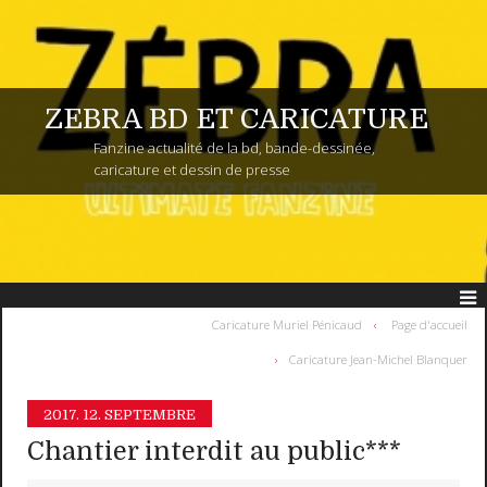
ZEBRA BD ET CARICATURE
Fanzine actualité de la bd, bande-dessinée,
caricature et dessin de presse
Caricature Muriel Pénicaud
Page d'accueil
Caricature Jean-Michel Blanquer
2017.
12. SEPTEMBRE
Chantier interdit au public***