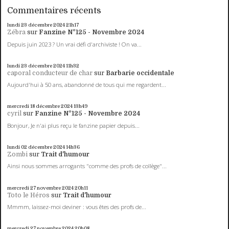
Commentaires récents
lundi 23
décembre 2024
21h17
Zébra
sur
Fanzine N°125 - Novembre 2024
Depuis juin 2023 ? Un vrai défi d'archiviste ! On va...
lundi 23
décembre 2024
11h32
caporal conducteur de char
sur
Barbarie occidentale
Aujourd'hui à 50 ans, abandonné de tous qui me regardent...
mercredi 18
décembre 2024
13h49
cyril
sur
Fanzine N°125 - Novembre 2024
Bonjour, Je n'ai plus reçu le fanzine papier depuis...
lundi 02
décembre 2024
14h36
Zombi
sur
Trait d'humour
Ainsi nous sommes arrogants "comme des profs de collège"...
mercredi 27
novembre 2024
20h11
Toto le Héros
sur
Trait d'humour
Mmmm, laissez-moi deviner : vous êtes des profs de...
mercredi 27
novembre 2024
20h08