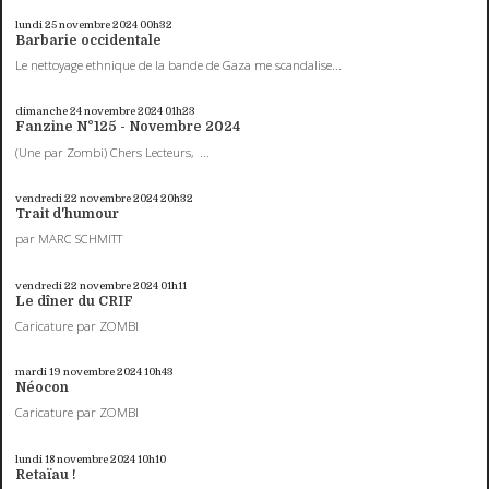
lundi 25
novembre 2024
00h32
Barbarie occidentale
Le nettoyage ethnique de la bande de Gaza me scandalise...
dimanche 24
novembre 2024
01h23
Fanzine N°125 - Novembre 2024
(Une par Zombi) Chers Lecteurs, ...
vendredi 22
novembre 2024
20h32
Trait d'humour
par MARC SCHMITT
vendredi 22
novembre 2024
01h11
Le dîner du CRIF
Caricature par ZOMBI
mardi 19
novembre 2024
10h43
Néocon
Caricature par ZOMBI
lundi 18
novembre 2024
10h10
Retaïau !