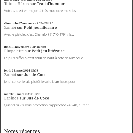
Toto le Héros
sur
Trait d'humour
Votre site est en majorité très médiocre mais les...
dimanche 17
novembre 2024
23h20
Zombi
sur
Petit jeu littéraire
Avec le pistolet, c'est Chamfort (1740-1794), le...
lundi 11
novembre 2024
22h23
Pimpelette
sur
Petit jeu littéraire
Le plus difficile, c'est celui en haut à côté de Rimbaud.
jeudi 21
mars 2024
14h38
Zombi
sur
Jus de Coco
Je lui conseillerais plutôt le voile islamique, pour...
mardi 19
mars 2024
16h16
Lapinos
sur
Jus de Coco
Quand tu vis sous protection rapprochée 24/24h, autant...
Notes récentes