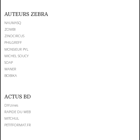
AUTEURS ZEBRA
NAUMASQ
ZOMBI
ZINOCIRCUS
PHILGREFF
MONSIEUR PYL
MICHEL SOUCY
SOAP
WANER
BOBIKA
ACTUS BD
DIYzines
RAPIDE DU WEB
MITCHUL
PETITFORMAT.FR