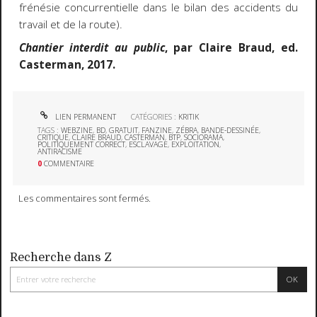
frénésie concurrentielle dans le bilan des accidents du
travail et de la route).
Chantier interdit au public
, par Claire Braud, ed.
Casterman, 2017.
LIEN PERMANENT
CATÉGORIES :
KRITIK
TAGS :
WEBZINE
,
BD
,
GRATUIT
,
FANZINE
,
ZÉBRA
,
BANDE-DESSINÉE
,
CRITIQUE
,
CLAIRE BRAUD
,
CASTERMAN
,
BTP
,
SOCIORAMA
,
POLITIQUEMENT CORRECT
,
ESCLAVAGE
,
EXPLOITATION
,
ANTIRACISME
0
COMMENTAIRE
Les commentaires sont fermés.
Recherche dans Z