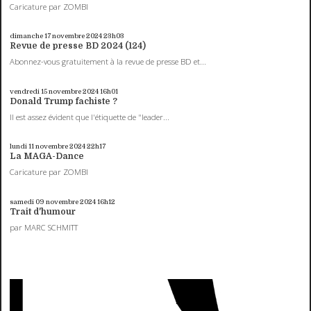
Caricature par ZOMBI
dimanche 17
novembre 2024
23h03
Revue de presse BD 2024 (124)
Abonnez-vous gratuitement à la revue de presse BD et...
vendredi 15
novembre 2024
16h01
Donald Trump fachiste ?
Il est assez évident que l'étiquette de "leader...
lundi 11
novembre 2024
22h17
La MAGA-Dance
Caricature par ZOMBI
samedi 09
novembre 2024
16h12
Trait d'humour
par MARC SCHMITT