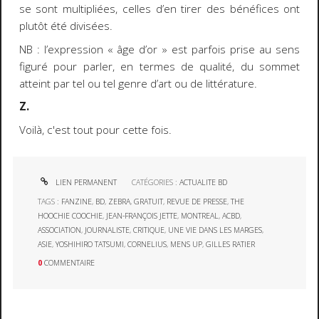
se sont multipliées, celles d’en tirer des bénéfices ont
plutôt été divisées.
NB : l’expression « âge d’or » est parfois prise au sens
figuré pour parler, en termes de qualité, du sommet
atteint par tel ou tel genre d’art ou de littérature.
Z.
Voilà, c'est tout pour cette fois.
LIEN PERMANENT
CATÉGORIES :
ACTUALITE BD
TAGS :
FANZINE
,
BD
,
ZEBRA
,
GRATUIT
,
REVUE DE PRESSE
,
THE
HOOCHIE COOCHIE
,
JEAN-FRANÇOIS JETTE
,
MONTREAL
,
ACBD
,
ASSOCIATION
,
JOURNALISTE
,
CRITIQUE
,
UNE VIE DANS LES MARGES
,
ASIE
,
YOSHIHIRO TATSUMI
,
CORNELIUS
,
MENS UP
,
GILLES RATIER
0
COMMENTAIRE