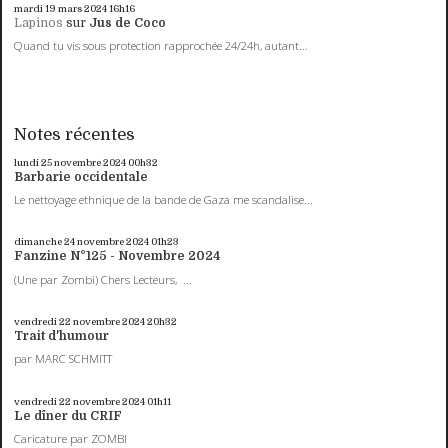
mardi 19
mars 2024
16h16
Lapinos
sur
Jus de Coco
Quand tu vis sous protection rapprochée 24/24h, autant...
Notes récentes
lundi 25
novembre 2024
00h32
Barbarie occidentale
Le nettoyage ethnique de la bande de Gaza me scandalise...
dimanche 24
novembre 2024
01h23
Fanzine N°125 - Novembre 2024
(Une par Zombi) Chers Lecteurs, ...
vendredi 22
novembre 2024
20h32
Trait d'humour
par MARC SCHMITT
vendredi 22
novembre 2024
01h11
Le dîner du CRIF
Caricature par ZOMBI