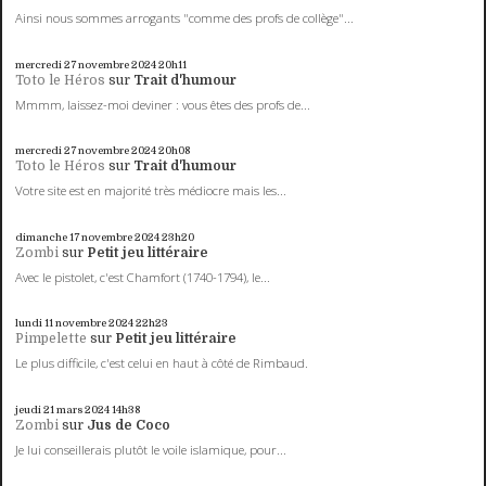
Ainsi nous sommes arrogants "comme des profs de collège"...
mercredi 27
novembre 2024
20h11
Toto le Héros
sur
Trait d'humour
Mmmm, laissez-moi deviner : vous êtes des profs de...
mercredi 27
novembre 2024
20h08
Toto le Héros
sur
Trait d'humour
Votre site est en majorité très médiocre mais les...
dimanche 17
novembre 2024
23h20
Zombi
sur
Petit jeu littéraire
Avec le pistolet, c'est Chamfort (1740-1794), le...
lundi 11
novembre 2024
22h23
Pimpelette
sur
Petit jeu littéraire
Le plus difficile, c'est celui en haut à côté de Rimbaud.
jeudi 21
mars 2024
14h38
Zombi
sur
Jus de Coco
Je lui conseillerais plutôt le voile islamique, pour...