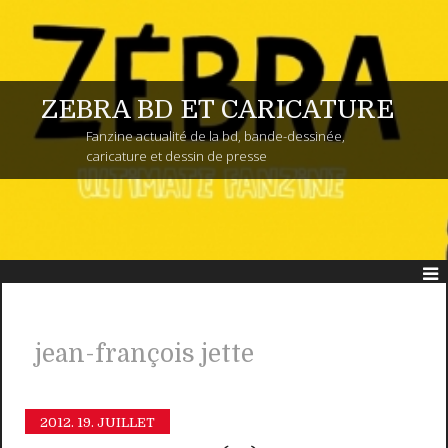
ZEBRA BD ET CARICATURE
Fanzine actualité de la bd, bande-dessinée,
caricature et dessin de presse
jean-françois jette
2012.
19. JUILLET