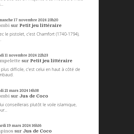
...
manche 17
novembre 2024
23h20
ombi
sur
Petit jeu littéraire
ec le pistolet, c'est Chamfort (1740-1794),
.
di 11
novembre 2024
22h23
impelette
sur
Petit jeu littéraire
 plus difficile, c'est celui en haut à côté de
mbaud.
udi 21
mars 2024
14h38
ombi
sur
Jus de Coco
 lui conseillerais plutôt le voile islamique,
ur...
rdi 19
mars 2024
16h16
apinos
sur
Jus de Coco