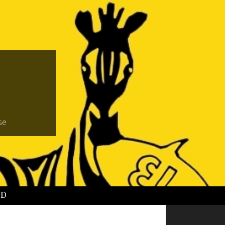
se
BD