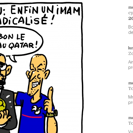
me
cy
2
Bo
de
lu
Z
Ai
pr
me
To
Mm
pr
me
To
Vo