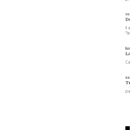
ve
D
Il
"l
lun
L
Ca
sa
T
p