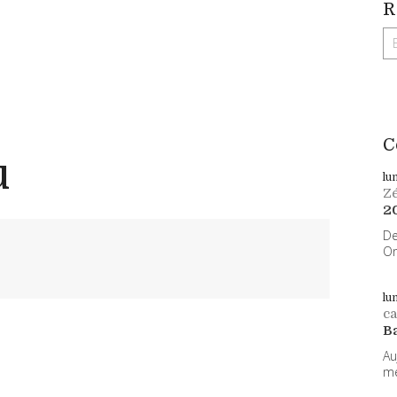
R
C
u
lu
Z
2
De
On
lu
ca
B
Au
me