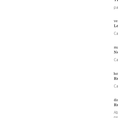
pa
ve
L
Ca
ma
N
Ca
lu
Re
Ca
di
R
Ab
pr