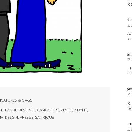
les
di
Z
Av
le..
lun
P
Le
Ri
je
Z
ICATURES & GAGS
Je
po
NE
,
BANDE-DESSINÉE
,
CARICATURE
,
ZIZOU
,
ZIDANE
,
MA
,
DESSIN
,
PRESSE
,
SATIRIQUE
ma
L