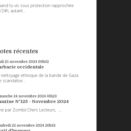
and tu vis sous protection rapprochée
/24h, autant...
otes récentes
ndi 25
novembre 2024
00h32
arbarie occidentale
 nettoyage ethnique de la bande de Gaza
 scandalise...
manche 24
novembre 2024
01h23
anzine N°125 - Novembre 2024
ne par Zombi) Chers Lecteurs, ...
ndredi 22
novembre 2024
20h32
rait d'humour