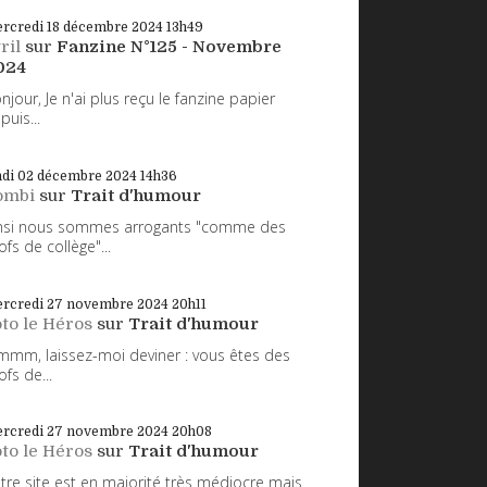
rcredi 18
décembre 2024
13h49
ril
sur
Fanzine N°125 - Novembre
024
njour, Je n'ai plus reçu le fanzine papier
puis...
ndi 02
décembre 2024
14h36
ombi
sur
Trait d'humour
nsi nous sommes arrogants "comme des
ofs de collège"...
rcredi 27
novembre 2024
20h11
to le Héros
sur
Trait d'humour
mm, laissez-moi deviner : vous êtes des
ofs de...
rcredi 27
novembre 2024
20h08
to le Héros
sur
Trait d'humour
tre site est en majorité très médiocre mais