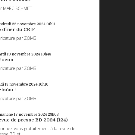
r MARC SCHMITT
ndredi 22
novembre 2024
01h11
e dîner du CRIF
ricature par ZOMBI
rdi 19
novembre 2024
10h43
éocon
ricature par ZOMBI
ndi 18
novembre 2024
10h10
taïau !
ricature par ZOMBI
manche 17
novembre 2024
23h03
evue de presse BD 2024 (124)
onnez-vous gratuitement à la revue de
esse BD et...