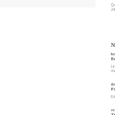
Qu
24
N
lu
B
Le
me
di
F
(U
ve
T