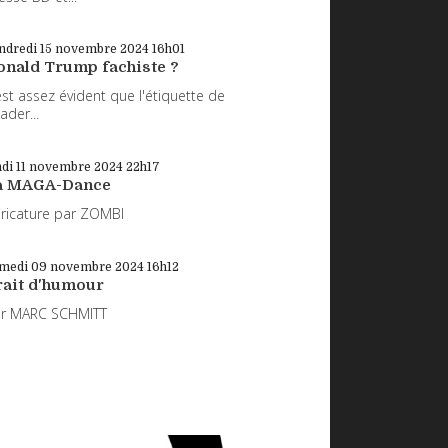
ndredi 15
novembre 2024
16h01
onald Trump fachiste ?
 est assez évident que l'étiquette de
eader...
di 11
novembre 2024
22h17
a MAGA-Dance
ricature par ZOMBI
medi 09
novembre 2024
16h12
rait d'humour
ar MARC SCHMITT