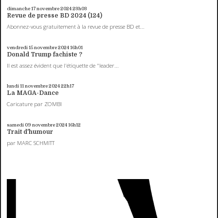
dimanche 17
novembre 2024
23h03
Revue de presse BD 2024 (124)
Abonnez-vous gratuitement à la revue de presse BD et...
vendredi 15
novembre 2024
16h01
Donald Trump fachiste ?
Il est assez évident que l'étiquette de "leader...
lundi 11
novembre 2024
22h17
La MAGA-Dance
Caricature par ZOMBI
samedi 09
novembre 2024
16h12
Trait d'humour
par MARC SCHMITT