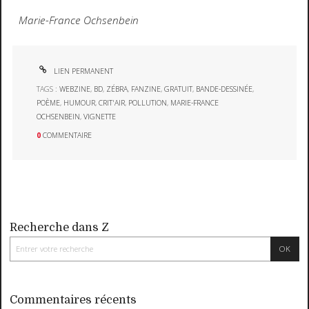
Marie-France Ochsenbein
LIEN PERMANENT
TAGS :
WEBZINE
,
BD
,
ZÉBRA
,
FANZINE
,
GRATUIT
,
BANDE-DESSINÉE
,
POÈME
,
HUMOUR
,
CRIT'AIR
,
POLLUTION
,
MARIE-FRANCE
OCHSENBEIN
,
VIGNETTE
0
COMMENTAIRE
Recherche dans Z
Commentaires récents