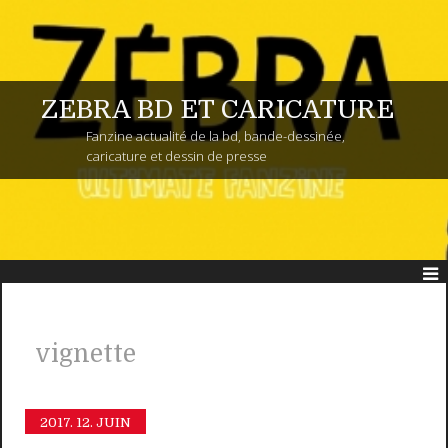
ZEBRA BD ET CARICATURE
Fanzine actualité de la bd, bande-dessinée,
caricature et dessin de presse
vignette
2017.
12. JUIN