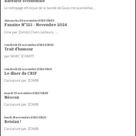
Barbarie occidentale
Le nettoyage ethnique de la bande de Gaza me scandalise...
dimanche 24
novembre 2024
01h23
Fanzine N°125 - Novembre 2024
(Une par Zombi) Chers Lecteurs, ...
vendredi 22
novembre 2024
20h32
Trait d'humour
par MARC SCHMITT
vendredi 22
novembre 2024
01h11
Le dîner du CRIF
Caricature par ZOMBI
mardi 19
novembre 2024
10h43
Néocon
Caricature par ZOMBI
lundi 18
novembre 2024
10h10
Retaïau !
Caricature par ZOMBI