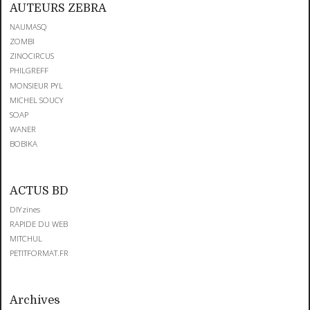
AUTEURS ZEBRA
NAUMASQ
ZOMBI
ZINOCIRCUS
PHILGREFF
MONSIEUR PYL
MICHEL SOUCY
SOAP
WANER
BOBIKA
ACTUS BD
DIYzines
RAPIDE DU WEB
MITCHUL
PETITFORMAT.FR
Archives