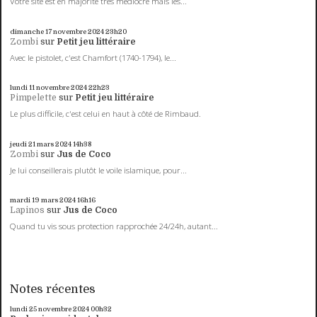
Votre site est en majorité très médiocre mais les...
dimanche 17
novembre 2024
23h20
Zombi
sur
Petit jeu littéraire
Avec le pistolet, c'est Chamfort (1740-1794), le...
lundi 11
novembre 2024
22h23
Pimpelette
sur
Petit jeu littéraire
Le plus difficile, c'est celui en haut à côté de Rimbaud.
jeudi 21
mars 2024
14h38
Zombi
sur
Jus de Coco
Je lui conseillerais plutôt le voile islamique, pour...
mardi 19
mars 2024
16h16
Lapinos
sur
Jus de Coco
Quand tu vis sous protection rapprochée 24/24h, autant...
Notes récentes
lundi 25
novembre 2024
00h32