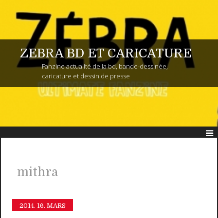
ZEBRA BD ET CARICATURE
Fanzine actualité de la bd, bande-dessinée,
caricature et dessin de presse
mithra
2014.
16. MARS