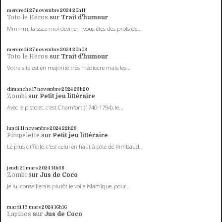
mercredi 27
novembre 2024
20h11
Toto le Héros
sur
Trait d'humour
Mmmm, laissez-moi deviner : vous êtes des profs de...
mercredi 27
novembre 2024
20h08
Toto le Héros
sur
Trait d'humour
Votre site est en majorité très médiocre mais les...
dimanche 17
novembre 2024
23h20
Zombi
sur
Petit jeu littéraire
Avec le pistolet, c'est Chamfort (1740-1794), le...
lundi 11
novembre 2024
22h23
Pimpelette
sur
Petit jeu littéraire
Le plus difficile, c'est celui en haut à côté de Rimbaud.
jeudi 21
mars 2024
14h38
Zombi
sur
Jus de Coco
Je lui conseillerais plutôt le voile islamique, pour...
mardi 19
mars 2024
16h16
Lapinos
sur
Jus de Coco