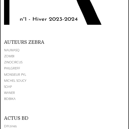
AUTEURS ZEBRA
NAUMASQ
ZOMBI
ZINOCIRCUS
PHILGREFF
MONSIEUR PYL
MICHEL SOUCY
SOAP
WANER
BOBIKA
ACTUS BD
DIYzines