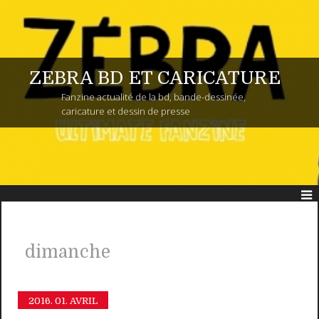
ZEBRA BD ET CARICATURE
Fanzine actualité de la bd, bande-dessinée,
caricature et dessin de presse
dimanche
2016.
01. AVRIL