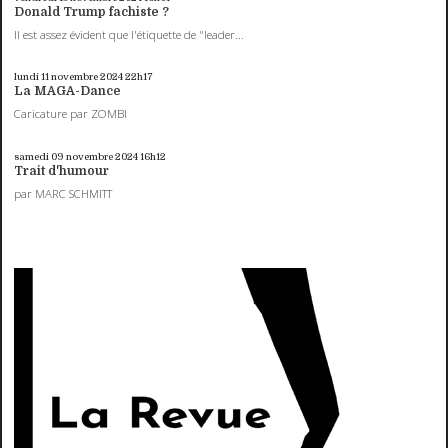
Donald Trump fachiste ?
Il est assez évident que l'étiquette de "leader...
lundi 11
novembre 2024
22h17
La MAGA-Dance
Caricature par ZOMBI
samedi 09
novembre 2024
16h12
Trait d'humour
par MARC SCHMITT