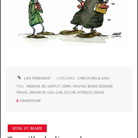
LIEN PERMANENT
CATÉGORIES :
CARICATURES & GAGS
TAGS :
WEBZINE
,
BD
,
GRATUIT
,
ZÉBRA
,
FANZINE
,
BANDE-DESSINÉE
,
TRAVAIL
,
DIMANCHE
,
GAG
,
GAB
,
ZÉLIUM
,
SATIRIQUE
,
DESSIN
0
COMMENTAIRE
2016.
27. MARS