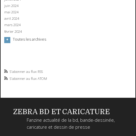
juin 2024
mai 2024
avril 2024
mars 2024
février 2024
Toutes les archives
S'abonner au flux RSS
S'abonner au flux ATOM
ZEBRA BD ET CARICATURE
Fanzine actualité de la bd, bande-dessinée,
caricature et dessin de presse