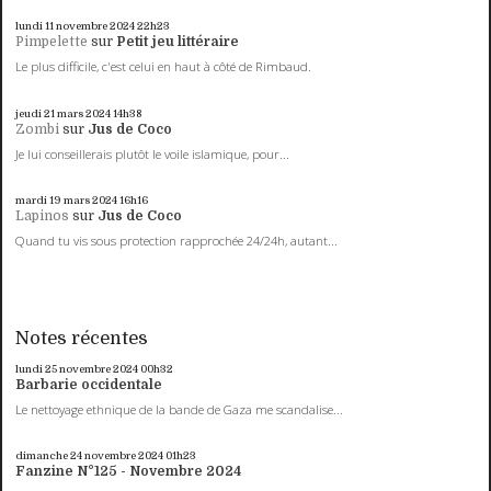
lundi 11
novembre 2024
22h23
Pimpelette
sur
Petit jeu littéraire
Le plus difficile, c'est celui en haut à côté de Rimbaud.
jeudi 21
mars 2024
14h38
Zombi
sur
Jus de Coco
Je lui conseillerais plutôt le voile islamique, pour...
mardi 19
mars 2024
16h16
Lapinos
sur
Jus de Coco
Quand tu vis sous protection rapprochée 24/24h, autant...
Notes récentes
lundi 25
novembre 2024
00h32
Barbarie occidentale
Le nettoyage ethnique de la bande de Gaza me scandalise...
dimanche 24
novembre 2024
01h23
Fanzine N°125 - Novembre 2024