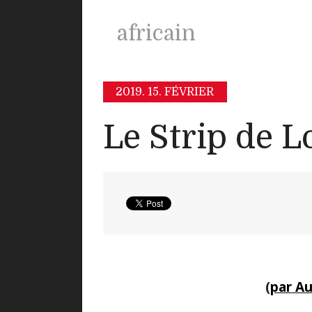
africain
2019.
15. FÉVRIER
Le Strip de L
(
par Au