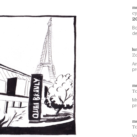
me
cy
2
Bo
de
lu
Z
Ai
pr
me
To
Mm
pr
me
To
Vo