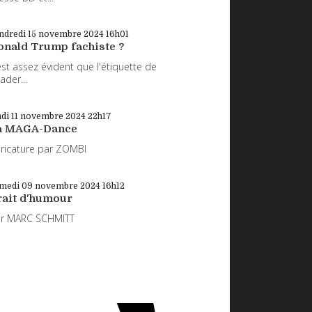
ndredi 15
novembre 2024
16h01
onald Trump fachiste ?
 est assez évident que l'étiquette de
eader...
di 11
novembre 2024
22h17
a MAGA-Dance
ricature par ZOMBI
medi 09
novembre 2024
16h12
rait d'humour
ar MARC SCHMITT