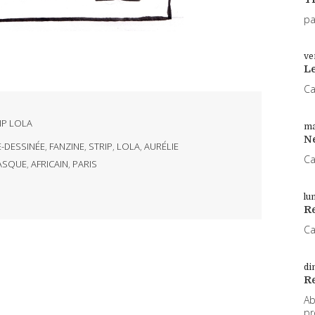
pa
ve
L
Ca
IP LOLA
ma
N
-DESSINÉE
,
FANZINE
,
STRIP
,
LOLA
,
AURÉLIE
Ca
ASQUE
,
AFRICAIN
,
PARIS
lu
Re
Ca
di
R
Ab
pr