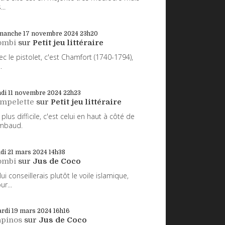
...
manche 17
novembre 2024
23h20
ombi
sur
Petit jeu littéraire
ec le pistolet, c'est Chamfort (1740-1794),
.
di 11
novembre 2024
22h23
impelette
sur
Petit jeu littéraire
 plus difficile, c'est celui en haut à côté de
mbaud.
udi 21
mars 2024
14h38
ombi
sur
Jus de Coco
 lui conseillerais plutôt le voile islamique,
ur...
rdi 19
mars 2024
16h16
apinos
sur
Jus de Coco