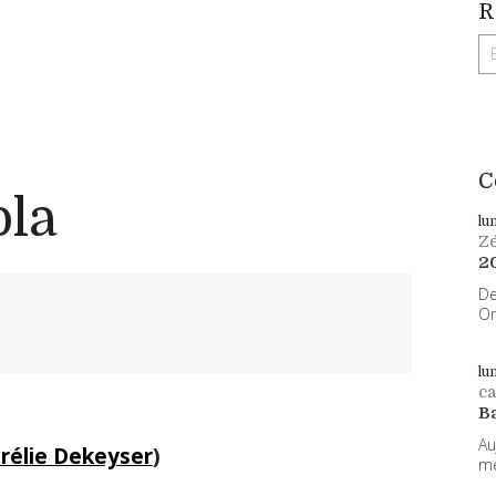
R
C
ola
lu
Z
2
De
On
lu
ca
B
Au
rélie Dekeyser
)
me