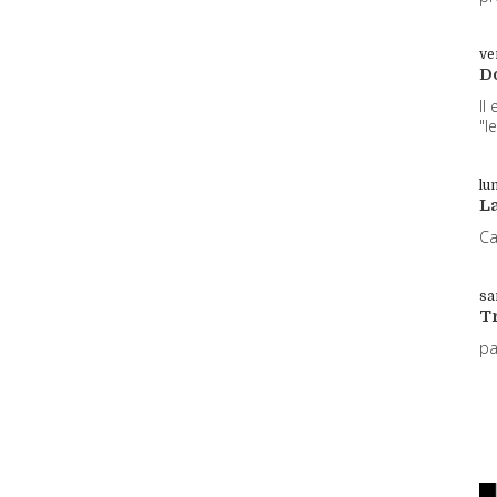
ve
D
Il
"l
lun
L
Ca
sa
T
p