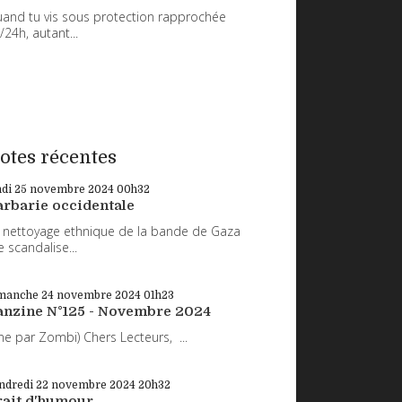
and tu vis sous protection rapprochée
/24h, autant...
otes récentes
ndi 25
novembre 2024
00h32
arbarie occidentale
 nettoyage ethnique de la bande de Gaza
 scandalise...
manche 24
novembre 2024
01h23
anzine N°125 - Novembre 2024
ne par Zombi) Chers Lecteurs, ...
ndredi 22
novembre 2024
20h32
rait d'humour