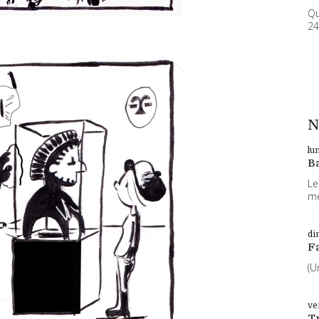
Qu
24
N
lu
B
Le
me
di
F
(U
ve
T