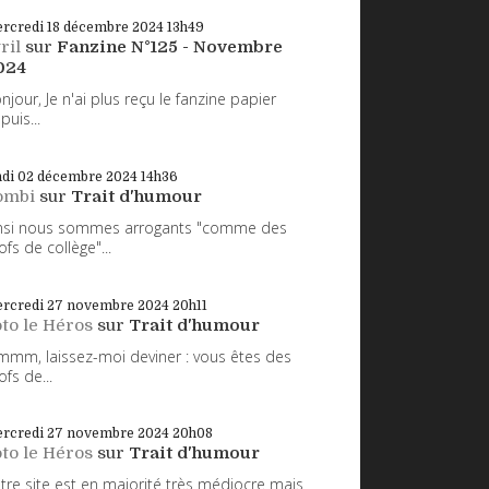
rcredi 18
décembre 2024
13h49
ril
sur
Fanzine N°125 - Novembre
024
njour, Je n'ai plus reçu le fanzine papier
puis...
ndi 02
décembre 2024
14h36
ombi
sur
Trait d'humour
nsi nous sommes arrogants "comme des
ofs de collège"...
rcredi 27
novembre 2024
20h11
to le Héros
sur
Trait d'humour
mm, laissez-moi deviner : vous êtes des
ofs de...
rcredi 27
novembre 2024
20h08
to le Héros
sur
Trait d'humour
tre site est en majorité très médiocre mais