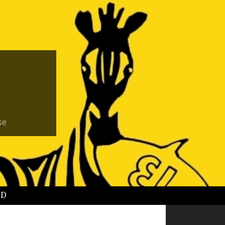
se
BD