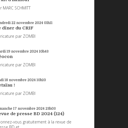
r MARC SCHMITT
ndredi 22
novembre 2024
01h11
e dîner du CRIF
ricature par ZOMBI
rdi 19
novembre 2024
10h43
éocon
ricature par ZOMBI
ndi 18
novembre 2024
10h10
taïau !
ricature par ZOMBI
manche 17
novembre 2024
23h03
evue de presse BD 2024 (124)
onnez-vous gratuitement à la revue de
esse BD et...