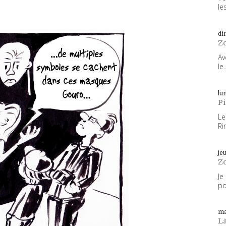
les
di
Z
Av
le..
lun
P
Le
Ri
je
Z
Je
po
ma
L