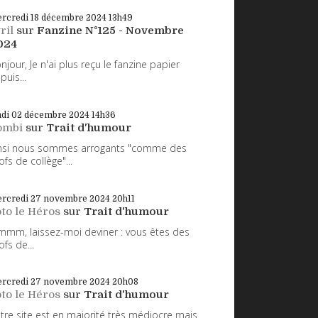
rcredi 18
décembre 2024
13h49
ril
sur
Fanzine N°125 - Novembre
024
njour, Je n'ai plus reçu le fanzine papier
puis...
ndi 02
décembre 2024
14h36
ombi
sur
Trait d'humour
nsi nous sommes arrogants "comme des
ofs de collège"...
rcredi 27
novembre 2024
20h11
to le Héros
sur
Trait d'humour
mm, laissez-moi deviner : vous êtes des
ofs de...
rcredi 27
novembre 2024
20h08
to le Héros
sur
Trait d'humour
tre site est en majorité très médiocre mais