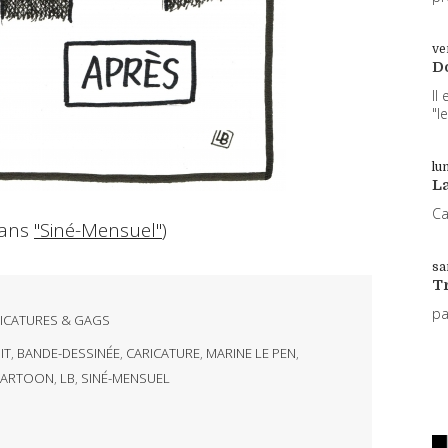
ve
D
Il
"l
lun
L
Ca
dans
"Siné-Mensuel"
)
sa
T
p
ICATURES & GAGS
IT
,
BANDE-DESSINÉE
,
CARICATURE
,
MARINE LE PEN
,
 CARTOON
,
LB
,
SINÉ-MENSUEL