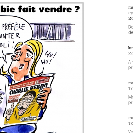
me
cy
2
Bo
de
lu
Z
Ai
pr
me
To
Mm
pr
me
To
Vo