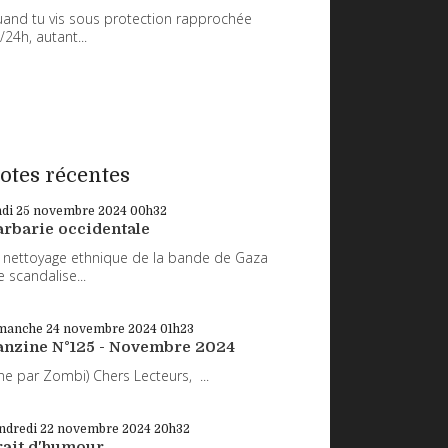
and tu vis sous protection rapprochée
/24h, autant...
otes récentes
ndi 25
novembre 2024
00h32
arbarie occidentale
 nettoyage ethnique de la bande de Gaza
 scandalise...
manche 24
novembre 2024
01h23
anzine N°125 - Novembre 2024
ne par Zombi) Chers Lecteurs, ...
ndredi 22
novembre 2024
20h32
rait d'humour