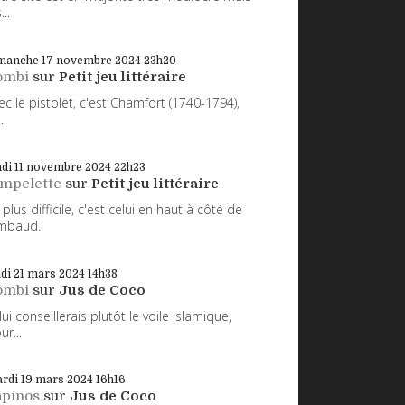
...
manche 17
novembre 2024
23h20
ombi
sur
Petit jeu littéraire
ec le pistolet, c'est Chamfort (1740-1794),
.
di 11
novembre 2024
22h23
impelette
sur
Petit jeu littéraire
 plus difficile, c'est celui en haut à côté de
mbaud.
udi 21
mars 2024
14h38
ombi
sur
Jus de Coco
 lui conseillerais plutôt le voile islamique,
ur...
rdi 19
mars 2024
16h16
apinos
sur
Jus de Coco