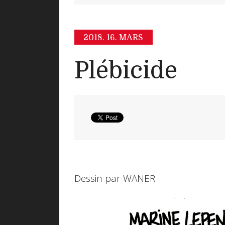
2018.
16. MARS
Plébicide
Dessin par WANER