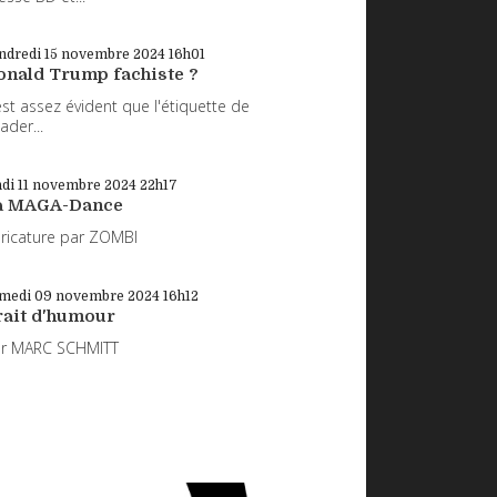
ndredi 15
novembre 2024
16h01
onald Trump fachiste ?
 est assez évident que l'étiquette de
eader...
di 11
novembre 2024
22h17
a MAGA-Dance
ricature par ZOMBI
medi 09
novembre 2024
16h12
rait d'humour
ar MARC SCHMITT