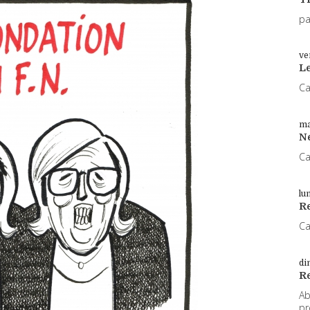
pa
ve
L
Ca
ma
N
Ca
lu
Re
Ca
di
R
Ab
pr