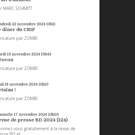
r MARC SCHMITT
ndredi 22
novembre 2024
01h11
e dîner du CRIF
ricature par ZOMBI
rdi 19
novembre 2024
10h43
éocon
ricature par ZOMBI
ndi 18
novembre 2024
10h10
taïau !
ricature par ZOMBI
manche 17
novembre 2024
23h03
evue de presse BD 2024 (124)
onnez-vous gratuitement à la revue de
esse BD et...