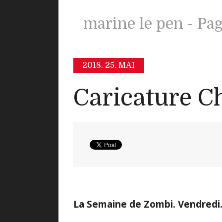
marine le pen - Pag
2018.
25. MAI
Caricature C
La Semaine de Zombi. Vendredi