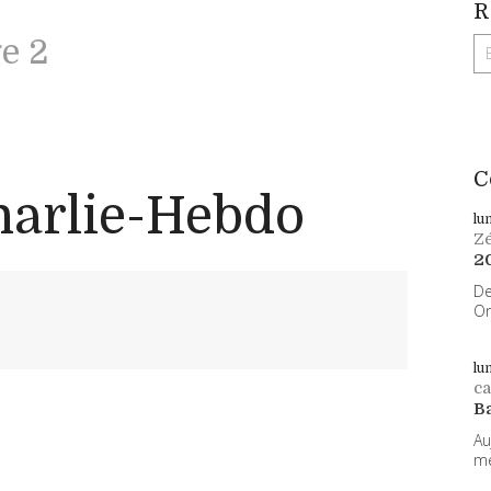
R
e 2
C
harlie-Hebdo
lu
Z
2
De
On
lu
ca
B
Au
.
me