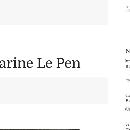
Qu
24
N
arine Le Pen
lu
B
Le
me
di
F
(U
ve
T