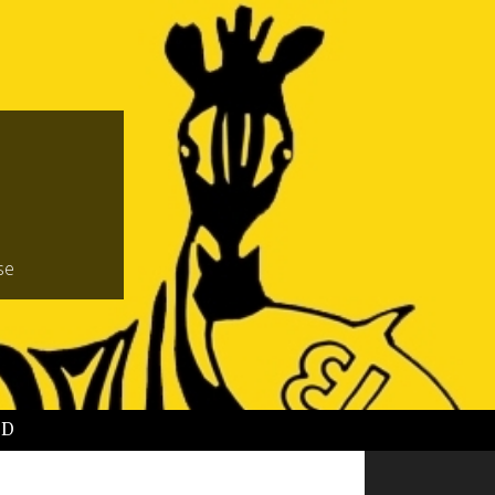
se
BD