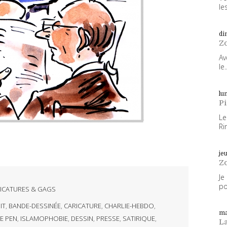
les
di
Z
Av
le..
lun
P
Le
Ri
je
Z
Je
po
ICATURES & GAGS
IT
,
BANDE-DESSINÉE
,
CARICATURE
,
CHARLIE-HEBDO
,
ma
E PEN
,
ISLAMOPHOBIE
,
DESSIN
,
PRESSE
,
SATIRIQUE
,
L