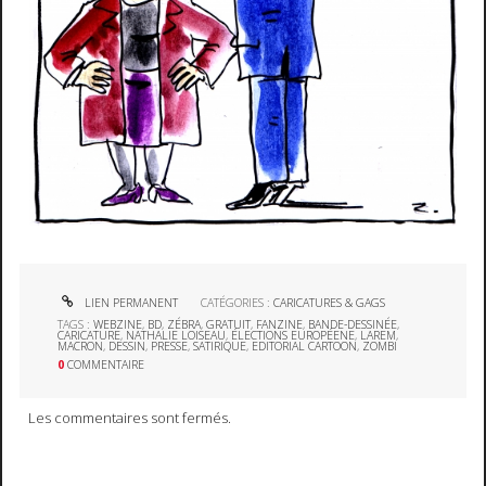
LIEN PERMANENT
CATÉGORIES :
CARICATURES & GAGS
TAGS :
WEBZINE
,
BD
,
ZÉBRA
,
GRATUIT
,
FANZINE
,
BANDE-DESSINÉE
,
CARICATURE
,
NATHALIE LOISEAU
,
ÉLECTIONS EUROPÉENE
,
LAREM
,
MACRON
,
DESSIN
,
PRESSE
,
SATIRIQUE
,
EDITORIAL CARTOON
,
ZOMBI
0
COMMENTAIRE
Les commentaires sont fermés.