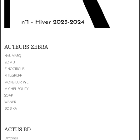
AUTEURS ZEBRA
NAUMASQ
ZOMBI
ZINOCIRCUS
PHILGREFF
MONSIEUR PYL
MICHEL SOUCY
SOAP
WANER
BOBIKA
ACTUS BD
DIYzines