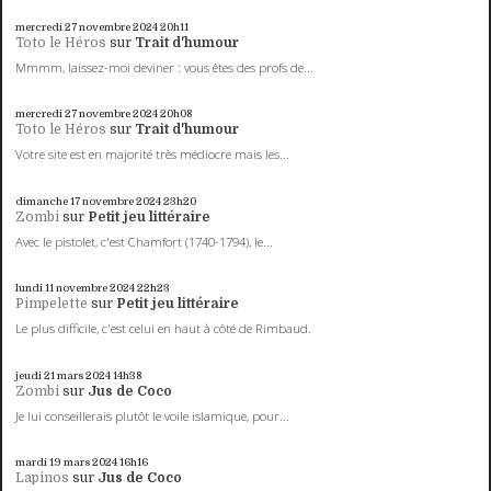
mercredi 27
novembre 2024
20h11
Toto le Héros
sur
Trait d'humour
Mmmm, laissez-moi deviner : vous êtes des profs de...
mercredi 27
novembre 2024
20h08
Toto le Héros
sur
Trait d'humour
Votre site est en majorité très médiocre mais les...
dimanche 17
novembre 2024
23h20
Zombi
sur
Petit jeu littéraire
Avec le pistolet, c'est Chamfort (1740-1794), le...
lundi 11
novembre 2024
22h23
Pimpelette
sur
Petit jeu littéraire
Le plus difficile, c'est celui en haut à côté de Rimbaud.
jeudi 21
mars 2024
14h38
Zombi
sur
Jus de Coco
Je lui conseillerais plutôt le voile islamique, pour...
mardi 19
mars 2024
16h16
Lapinos
sur
Jus de Coco