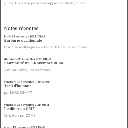
Quand tu vis sous protection rapprochée 24/24h, autant...
Notes récentes
lundi 25
novembre 2024
00h32
Barbarie occidentale
Le nettoyage ethnique de la bande de Gaza me scandalise...
dimanche 24
novembre 2024
01h23
Fanzine N°125 - Novembre 2024
(Une par Zombi) Chers Lecteurs, ...
vendredi 22
novembre 2024
20h32
Trait d'humour
par MARC SCHMITT
vendredi 22
novembre 2024
01h11
Le dîner du CRIF
Caricature par ZOMBI
mardi 19
novembre 2024
10h43