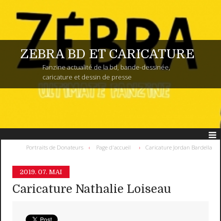
ZEBRA BD ET CARICATURE
Fanzine actualité de la bd, bande-dessinée,
caricature et dessin de presse
Portraits de Donateurs
Page d'accueil
Caricature Jordan Bardella
2019.
07. MAI
Caricature Nathalie Loiseau