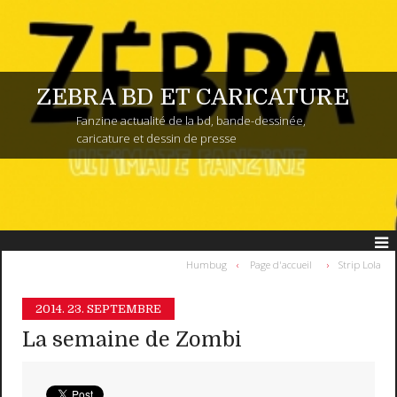
ZEBRA BD ET CARICATURE
Fanzine actualité de la bd, bande-dessinée,
caricature et dessin de presse
Humbug
Page d'accueil
Strip Lola
2014.
23. SEPTEMBRE
La semaine de Zombi