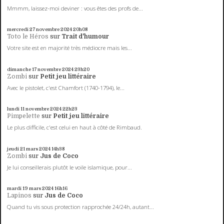
Mmmm, laissez-moi deviner : vous êtes des profs de...
mercredi 27
novembre 2024
20h08
Toto le Héros
sur
Trait d'humour
Votre site est en majorité très médiocre mais les...
dimanche 17
novembre 2024
23h20
Zombi
sur
Petit jeu littéraire
Avec le pistolet, c'est Chamfort (1740-1794), le...
lundi 11
novembre 2024
22h23
Pimpelette
sur
Petit jeu littéraire
Le plus difficile, c'est celui en haut à côté de Rimbaud.
jeudi 21
mars 2024
14h38
Zombi
sur
Jus de Coco
Je lui conseillerais plutôt le voile islamique, pour...
mardi 19
mars 2024
16h16
Lapinos
sur
Jus de Coco
Quand tu vis sous protection rapprochée 24/24h, autant...