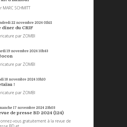
r MARC SCHMITT
ndredi 22
novembre 2024
01h11
e dîner du CRIF
ricature par ZOMBI
rdi 19
novembre 2024
10h43
éocon
ricature par ZOMBI
ndi 18
novembre 2024
10h10
taïau !
ricature par ZOMBI
manche 17
novembre 2024
23h03
evue de presse BD 2024 (124)
onnez-vous gratuitement à la revue de
esse BD et...