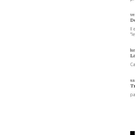
ve
D
Il
"l
lun
L
Ca
sa
T
p