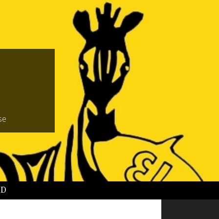
se
BD