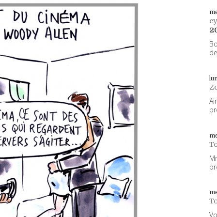
me
cy
2
Bo
de
lu
Z
Ai
pr
me
To
Mm
pr
me
To
Vo