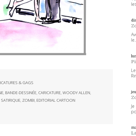
les
di
Z
Av
le..
lun
P
Le
Ri
ICATURES & GAGS
je
NE
,
BANDE-DESSINÉE
,
CARICATURE
,
WOODY ALLEN
,
Z
,
SATIRIQUE
,
ZOMBI
,
EDITORIAL CARTOON
Je
po
ma
L