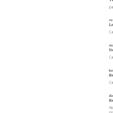
pa
ve
L
Ca
ma
N
Ca
lu
Re
Ca
di
R
Ab
pr