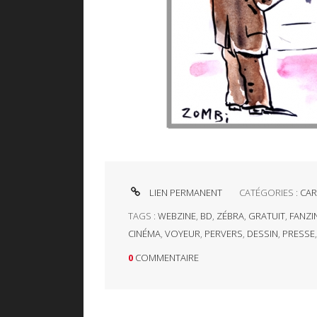
LIEN PERMANENT
CATÉGORIES :
CAR
TAGS :
WEBZINE
,
BD
,
ZÉBRA
,
GRATUIT
,
FANZI
CINÉMA
,
VOYEUR
,
PERVERS
,
DESSIN
,
PRESSE
0
COMMENTAIRE