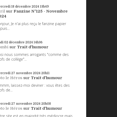
rcredi 18
décembre 2024
13h49
ril
sur
Fanzine N°125 - Novembre
024
njour, Je n'ai plus reçu le fanzine papier
puis...
ndi 02
décembre 2024
14h36
ombi
sur
Trait d'humour
nsi nous sommes arrogants "comme des
ofs de collège"...
rcredi 27
novembre 2024
20h11
to le Héros
sur
Trait d'humour
mm, laissez-moi deviner : vous êtes des
ofs de...
rcredi 27
novembre 2024
20h08
to le Héros
sur
Trait d'humour
tre site est en majorité très médiocre mais