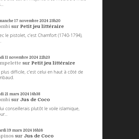
...
manche 17
novembre 2024
23h20
ombi
sur
Petit jeu littéraire
ec le pistolet, c'est Chamfort (1740-1794),
.
di 11
novembre 2024
22h23
impelette
sur
Petit jeu littéraire
 plus difficile, c'est celui en haut à côté de
mbaud.
udi 21
mars 2024
14h38
ombi
sur
Jus de Coco
 lui conseillerais plutôt le voile islamique,
ur...
rdi 19
mars 2024
16h16
apinos
sur
Jus de Coco