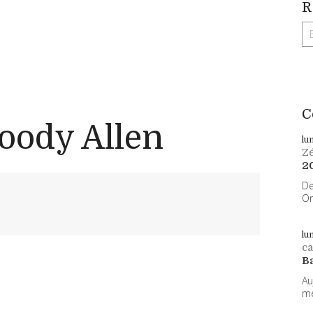
R
C
oody Allen
lu
Z
2
De
On
lu
ca
B
Au
me