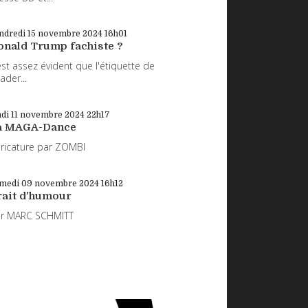
ndredi 15
novembre 2024
16h01
onald Trump fachiste ?
 est assez évident que l'étiquette de
eader...
di 11
novembre 2024
22h17
a MAGA-Dance
ricature par ZOMBI
medi 09
novembre 2024
16h12
rait d'humour
ar MARC SCHMITT