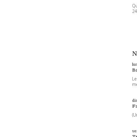
Qu
24
N
lu
B
Le
me
di
F
(U
ve
T