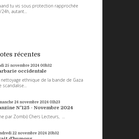
and tu vis sous protection rapprochée
/24h, autant...
otes récentes
ndi 25
novembre 2024
00h32
arbarie occidentale
 nettoyage ethnique de la bande de Gaza
 scandalise...
manche 24
novembre 2024
01h23
anzine N°125 - Novembre 2024
ne par Zombi) Chers Lecteurs, ...
ndredi 22
novembre 2024
20h32
rait d'humour