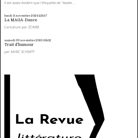
Il est assez évident que l'étiquette de "leader...
lundi 11
novembre 2024
22h17
La MAGA-Dance
Caricature par ZOMBI
samedi 09
novembre 2024
16h12
Trait d'humour
par MARC SCHMITT