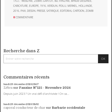
TAGS :
WEBZINE
,
ZÉBRA
,
GRATUIT
,
BD
,
FANZINE
,
BANDE-DESSINÉE
,
CARICATURE
,
EUROPE
,
1916
,
VERDUN
,
POILU
,
MERKEL
,
HOLLANDE
,
2016
,
PAIX
,
DESSIN
,
PRESSE
,
SATIRIQUE
,
EDITORIAL CARTOON
,
ZOMBI
0
COMMENTAIRE
Recherche dans Z
Commentaires récents
lundi 23
décembre 2024
21h17
Zébra
sur
Fanzine N°125 - Novembre 2024
Depuis juin 2023 ? Un vrai défi d'archiviste ! On va...
lundi 23
décembre 2024
11h32
caporal conducteur de char
sur
Barbarie occidentale