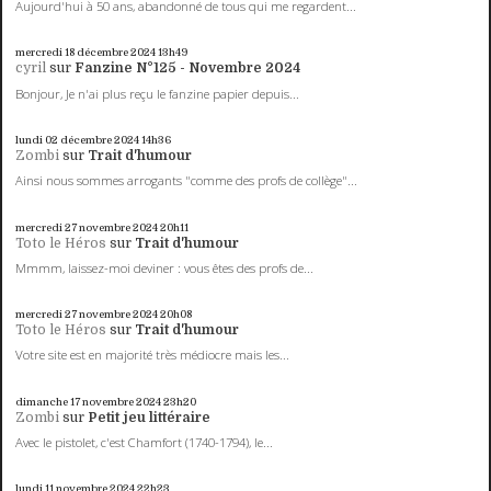
Aujourd'hui à 50 ans, abandonné de tous qui me regardent...
mercredi 18
décembre 2024
13h49
cyril
sur
Fanzine N°125 - Novembre 2024
Bonjour, Je n'ai plus reçu le fanzine papier depuis...
lundi 02
décembre 2024
14h36
Zombi
sur
Trait d'humour
Ainsi nous sommes arrogants "comme des profs de collège"...
mercredi 27
novembre 2024
20h11
Toto le Héros
sur
Trait d'humour
Mmmm, laissez-moi deviner : vous êtes des profs de...
mercredi 27
novembre 2024
20h08
Toto le Héros
sur
Trait d'humour
Votre site est en majorité très médiocre mais les...
dimanche 17
novembre 2024
23h20
Zombi
sur
Petit jeu littéraire
Avec le pistolet, c'est Chamfort (1740-1794), le...
lundi 11
novembre 2024
22h23