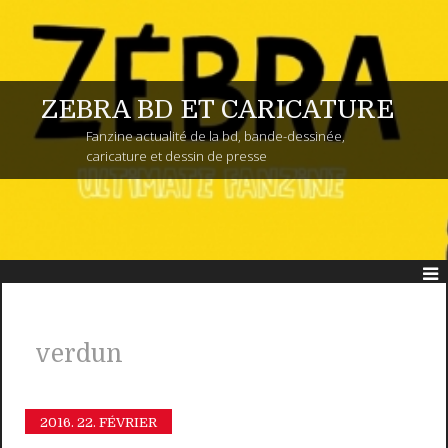
ZEBRA BD ET CARICATURE
Fanzine actualité de la bd, bande-dessinée,
caricature et dessin de presse
verdun
2016.
22. FÉVRIER