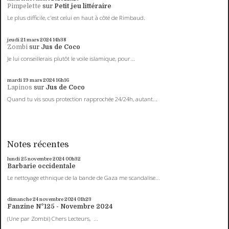
Pimpelette
sur
Petit jeu littéraire
Le plus difficile, c'est celui en haut à côté de Rimbaud.
jeudi 21
mars 2024
14h38
Zombi
sur
Jus de Coco
Je lui conseillerais plutôt le voile islamique, pour...
mardi 19
mars 2024
16h16
Lapinos
sur
Jus de Coco
Quand tu vis sous protection rapprochée 24/24h, autant...
Notes récentes
lundi 25
novembre 2024
00h32
Barbarie occidentale
Le nettoyage ethnique de la bande de Gaza me scandalise...
dimanche 24
novembre 2024
01h23
Fanzine N°125 - Novembre 2024
(Une par Zombi) Chers Lecteurs, ...