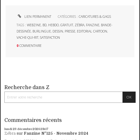
LIEN PERMANENT
CATÉGORIES :
CARICATURES & GAGS
TAGS :
WEBZINE
,
BD
,
HEBDO
,
GRATUIT
,
ZÉBRA
,
FANZINE
,
BANDE-
DESSINÉE
,
BURLINGUE
,
DESSIN
,
PRESSE
,
EDITORIAL CARTOON
,
VACHE-QUI-RIT
,
SATISFACTION
0
COMMENTAIRE
Recherche dans Z
Commentaires récents
lundi 23
décembre 2024
21h17
Zébra
sur
Fanzine N°125 - Novembre 2024