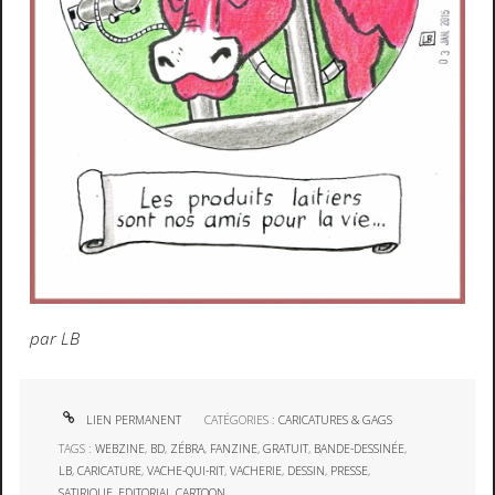
par LB
LIEN PERMANENT
CATÉGORIES :
CARICATURES & GAGS
TAGS :
WEBZINE
,
BD
,
ZÉBRA
,
FANZINE
,
GRATUIT
,
BANDE-DESSINÉE
,
LB
,
CARICATURE
,
VACHE-QUI-RIT
,
VACHERIE
,
DESSIN
,
PRESSE
,
SATIRIQUE
,
EDITORIAL CARTOON