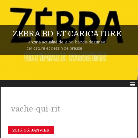
ZEBRA BD ET CARICATURE
Fanzine actualité de la bd, bande-dessinée,
caricature et dessin de presse
vache-qui-rit
2015.
05. JANVIER