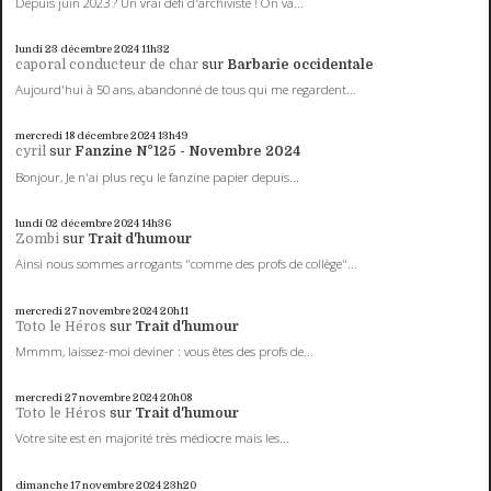
Depuis juin 2023 ? Un vrai défi d'archiviste ! On va...
lundi 23
décembre 2024
11h32
caporal conducteur de char
sur
Barbarie occidentale
Aujourd'hui à 50 ans, abandonné de tous qui me regardent...
mercredi 18
décembre 2024
13h49
cyril
sur
Fanzine N°125 - Novembre 2024
Bonjour, Je n'ai plus reçu le fanzine papier depuis...
lundi 02
décembre 2024
14h36
Zombi
sur
Trait d'humour
Ainsi nous sommes arrogants "comme des profs de collège"...
mercredi 27
novembre 2024
20h11
Toto le Héros
sur
Trait d'humour
Mmmm, laissez-moi deviner : vous êtes des profs de...
mercredi 27
novembre 2024
20h08
Toto le Héros
sur
Trait d'humour
Votre site est en majorité très médiocre mais les...
dimanche 17
novembre 2024
23h20