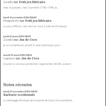
Zombi
sur
Petit jeu littéraire
Avec le pistolet, c'est Chamfort (1740-1794), le...
lundi 11
novembre 2024
22h23
Pimpelette
sur
Petit jeu littéraire
Le plus difficile, c'est celui en haut à côté de Rimbaud.
jeudi 21
mars 2024
14h38
Zombi
sur
Jus de Coco
Je lui conseillerais plutôt le voile islamique, pour...
mardi 19
mars 2024
16h16
Lapinos
sur
Jus de Coco
Quand tu vis sous protection rapprochée 24/24h, autant...
Notes récentes
lundi 25
novembre 2024
00h32
Barbarie occidentale
Le nettoyage ethnique de la bande de Gaza me scandalise...