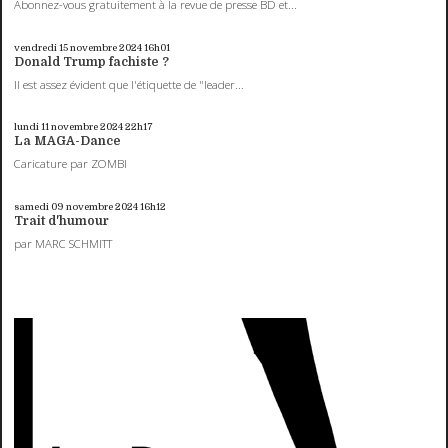
Abonnez-vous gratuitement à la revue de presse BD et...
vendredi 15
novembre 2024
16h01
Donald Trump fachiste ?
Il est assez évident que l'étiquette de "leader...
lundi 11
novembre 2024
22h17
La MAGA-Dance
Caricature par ZOMBI
samedi 09
novembre 2024
16h12
Trait d'humour
par MARC SCHMITT