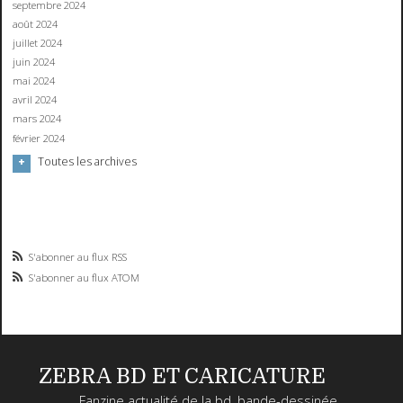
septembre 2024
août 2024
juillet 2024
juin 2024
mai 2024
avril 2024
mars 2024
février 2024
Toutes les archives
S'abonner au flux RSS
S'abonner au flux ATOM
ZEBRA BD ET CARICATURE
Fanzine actualité de la bd, bande-dessinée,