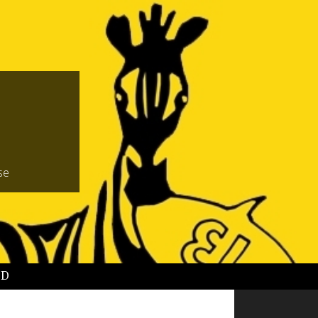
se
BD