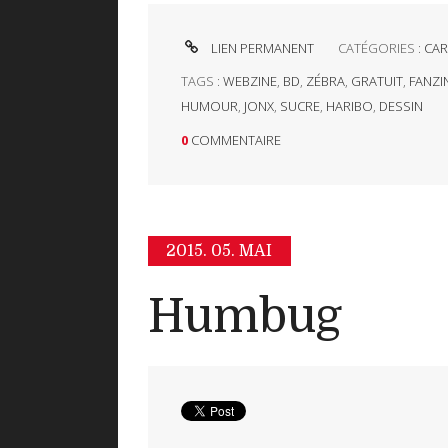
LIEN PERMANENT
CATÉGORIES :
CAR
TAGS :
WEBZINE
,
BD
,
ZÉBRA
,
GRATUIT
,
FANZI
HUMOUR
,
JONX
,
SUCRE
,
HARIBO
,
DESSIN
0
COMMENTAIRE
2015.
05. MAI
Humbug