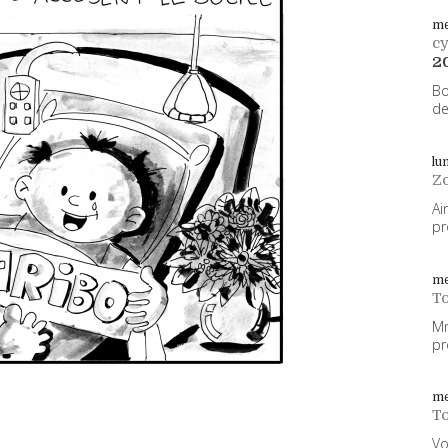
me
cy
2
Bo
de
lu
Z
Ai
pr
me
To
Mm
pr
me
To
Vo