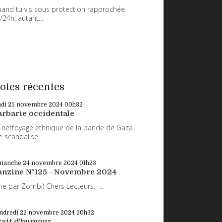
and tu vis sous protection rapprochée
/24h, autant...
otes récentes
ndi 25
novembre 2024
00h32
arbarie occidentale
 nettoyage ethnique de la bande de Gaza
 scandalise...
manche 24
novembre 2024
01h23
anzine N°125 - Novembre 2024
ne par Zombi) Chers Lecteurs, ...
ndredi 22
novembre 2024
20h32
rait d'humour