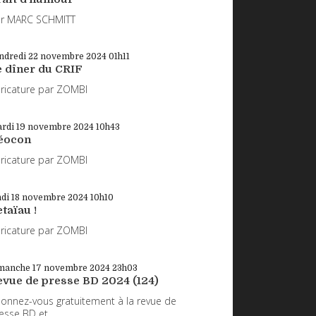
r MARC SCHMITT
ndredi 22
novembre 2024
01h11
e dîner du CRIF
ricature par ZOMBI
rdi 19
novembre 2024
10h43
éocon
ricature par ZOMBI
ndi 18
novembre 2024
10h10
taïau !
ricature par ZOMBI
manche 17
novembre 2024
23h03
evue de presse BD 2024 (124)
onnez-vous gratuitement à la revue de
esse BD et...