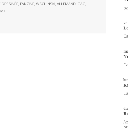
-DESSINÉE
,
FANZINE
,
WSCHINSKI
,
ALLEMAND
,
GAG
,
pa
MIE
ve
L
Ca
ma
N
Ca
lu
Re
Ca
di
R
Ab
pr