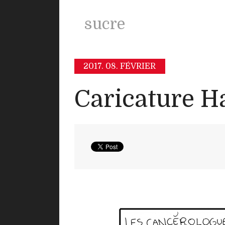
sucre
2017.
08. FÉVRIER
Caricature H