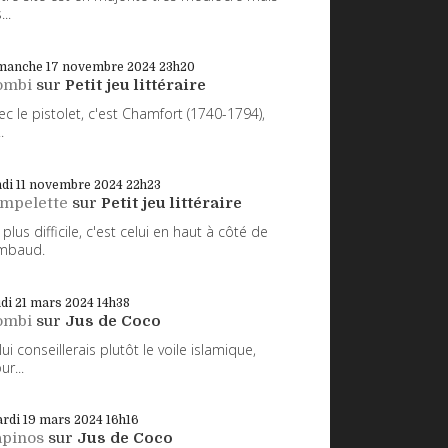
...
manche 17
novembre 2024
23h20
ombi
sur
Petit jeu littéraire
ec le pistolet, c'est Chamfort (1740-1794),
.
di 11
novembre 2024
22h23
impelette
sur
Petit jeu littéraire
 plus difficile, c'est celui en haut à côté de
mbaud.
udi 21
mars 2024
14h38
ombi
sur
Jus de Coco
 lui conseillerais plutôt le voile islamique,
ur...
rdi 19
mars 2024
16h16
apinos
sur
Jus de Coco