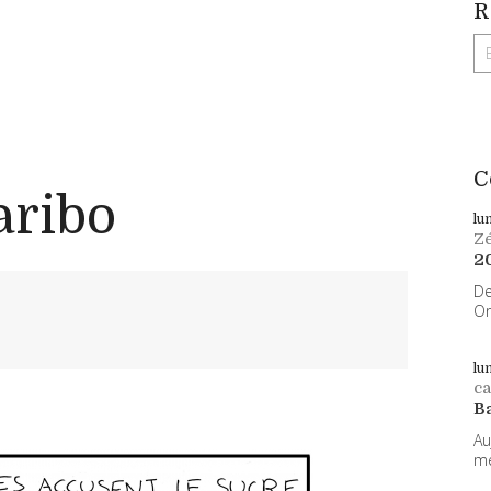
R
C
aribo
lu
Z
2
De
On
lu
ca
B
Au
me