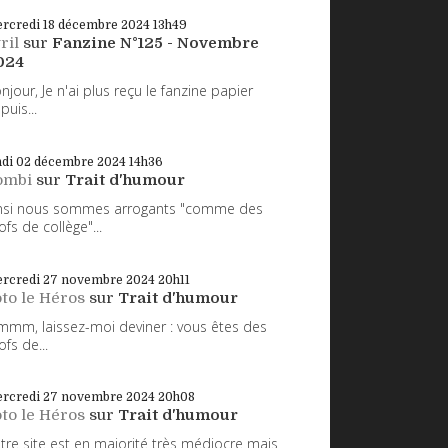
rcredi 18
décembre 2024
13h49
ril
sur
Fanzine N°125 - Novembre
024
njour, Je n'ai plus reçu le fanzine papier
puis...
ndi 02
décembre 2024
14h36
ombi
sur
Trait d'humour
nsi nous sommes arrogants "comme des
ofs de collège"...
rcredi 27
novembre 2024
20h11
to le Héros
sur
Trait d'humour
mm, laissez-moi deviner : vous êtes des
ofs de...
rcredi 27
novembre 2024
20h08
to le Héros
sur
Trait d'humour
tre site est en majorité très médiocre mais