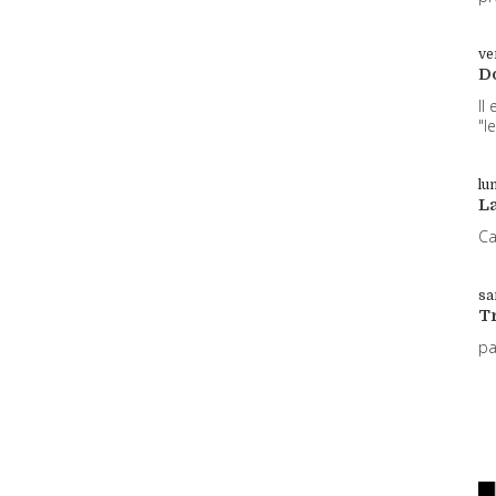
ve
D
Il
"l
lun
L
Ca
sa
T
p