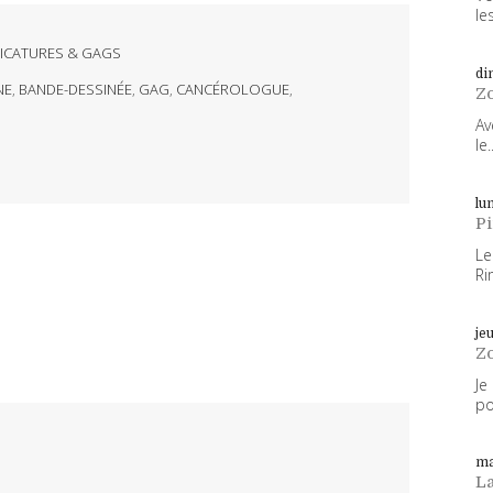
les
ICATURES & GAGS
di
NE
,
BANDE-DESSINÉE
,
GAG
,
CANCÉROLOGUE
,
Z
Av
le..
lun
P
Le
Ri
je
Z
Je
po
ma
L