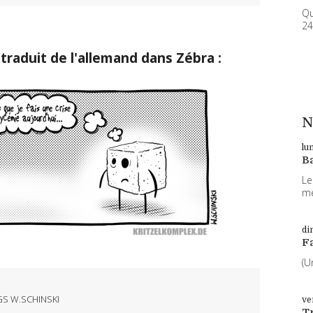
Qu
24
traduit de l'allemand dans Zébra :
N
lu
B
Le
me
di
F
(U
S W.SCHINSKI
ve
T