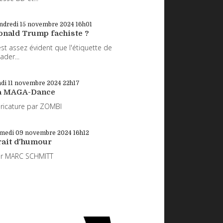
ndredi 15
novembre 2024
16h01
onald Trump fachiste ?
 est assez évident que l'étiquette de
eader...
di 11
novembre 2024
22h17
a MAGA-Dance
ricature par ZOMBI
medi 09
novembre 2024
16h12
rait d'humour
ar MARC SCHMITT