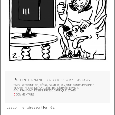
LIEN PERMANENT
CATÉGORIES :
CARICATURES & GAGS
TAGS :
WEBZINE
,
BD
,
ZÉBRA
,
GRATUIT
,
FANZINE
,
BANDE-DESSINÉE
,
ELISABETH II
,
REINE
,
ANGLETERRE
,
JOURNÉE
,
FEMME
,
GOURGANDINE
,
DESSIN
,
PRESSE
,
SATIRIQUE
,
ZOMBI
0
COMMENTAIRE
Les commentaires sont fermés.