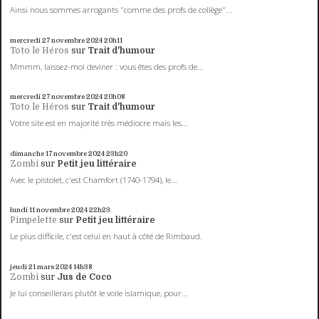
Ainsi nous sommes arrogants "comme des profs de collège"...
mercredi 27
novembre 2024
20h11
Toto le Héros
sur
Trait d'humour
Mmmm, laissez-moi deviner : vous êtes des profs de...
mercredi 27
novembre 2024
20h08
Toto le Héros
sur
Trait d'humour
Votre site est en majorité très médiocre mais les...
dimanche 17
novembre 2024
23h20
Zombi
sur
Petit jeu littéraire
Avec le pistolet, c'est Chamfort (1740-1794), le...
lundi 11
novembre 2024
22h23
Pimpelette
sur
Petit jeu littéraire
Le plus difficile, c'est celui en haut à côté de Rimbaud.
jeudi 21
mars 2024
14h38
Zombi
sur
Jus de Coco
Je lui conseillerais plutôt le voile islamique, pour...