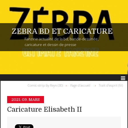
ZEBRA BD ET CARICATURE
Fanzine actualité de la bd, bande-dessinée,
caricature et dessin de presse
Comic-strip by Reyn (30)
Page d'accueil
Trait d'esprit (IV)
2021.
09. MARS
Caricature Elisabeth II