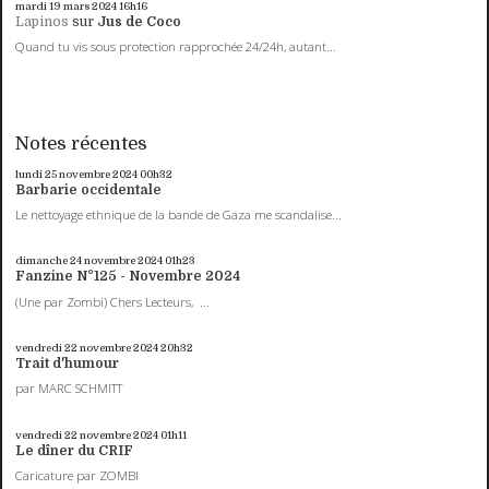
mardi 19
mars 2024
16h16
Lapinos
sur
Jus de Coco
Quand tu vis sous protection rapprochée 24/24h, autant...
Notes récentes
lundi 25
novembre 2024
00h32
Barbarie occidentale
Le nettoyage ethnique de la bande de Gaza me scandalise...
dimanche 24
novembre 2024
01h23
Fanzine N°125 - Novembre 2024
(Une par Zombi) Chers Lecteurs, ...
vendredi 22
novembre 2024
20h32
Trait d'humour
par MARC SCHMITT
vendredi 22
novembre 2024
01h11
Le dîner du CRIF
Caricature par ZOMBI