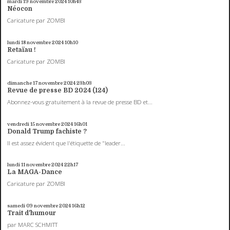
mardi 19
novembre 2024
10h43
Néocon
Caricature par ZOMBI
lundi 18
novembre 2024
10h10
Retaïau !
Caricature par ZOMBI
dimanche 17
novembre 2024
23h03
Revue de presse BD 2024 (124)
Abonnez-vous gratuitement à la revue de presse BD et...
vendredi 15
novembre 2024
16h01
Donald Trump fachiste ?
Il est assez évident que l'étiquette de "leader...
lundi 11
novembre 2024
22h17
La MAGA-Dance
Caricature par ZOMBI
samedi 09
novembre 2024
16h12
Trait d'humour
par MARC SCHMITT