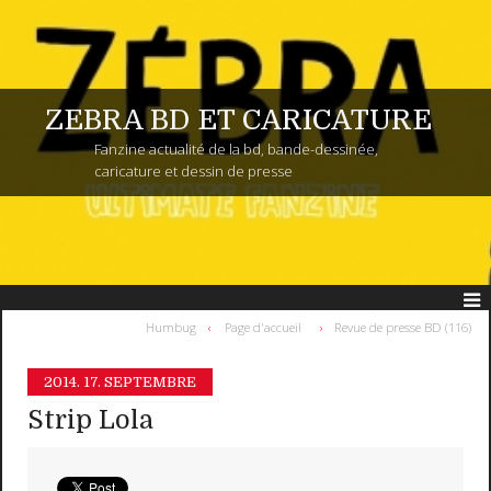
ZEBRA BD ET CARICATURE
Fanzine actualité de la bd, bande-dessinée,
caricature et dessin de presse
Humbug
Page d'accueil
Revue de presse BD (116)
2014.
17. SEPTEMBRE
Strip Lola