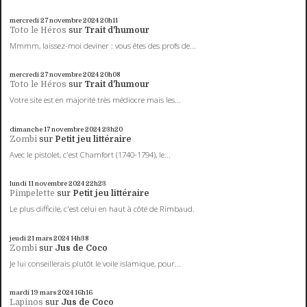
mercredi 27
novembre 2024
20h11
Toto le Héros
sur
Trait d'humour
Mmmm, laissez-moi deviner : vous êtes des profs de...
mercredi 27
novembre 2024
20h08
Toto le Héros
sur
Trait d'humour
Votre site est en majorité très médiocre mais les...
dimanche 17
novembre 2024
23h20
Zombi
sur
Petit jeu littéraire
Avec le pistolet, c'est Chamfort (1740-1794), le...
lundi 11
novembre 2024
22h23
Pimpelette
sur
Petit jeu littéraire
Le plus difficile, c'est celui en haut à côté de Rimbaud.
jeudi 21
mars 2024
14h38
Zombi
sur
Jus de Coco
Je lui conseillerais plutôt le voile islamique, pour...
mardi 19
mars 2024
16h16
Lapinos
sur
Jus de Coco