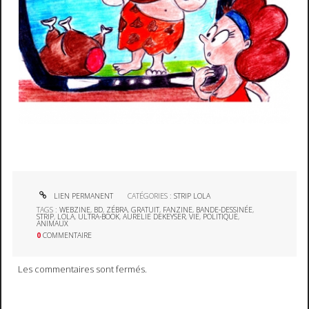
LIEN PERMANENT
CATÉGORIES :
STRIP LOLA
TAGS :
WEBZINE
,
BD
,
ZÉBRA
,
GRATUIT
,
FANZINE
,
BANDE-DESSINÉE
,
STRIP
,
LOLA
,
ULTRA-BOOK
,
AURELIE DEKEYSER
,
VIE
,
POLITIQUE
,
ANIMAUX
0
COMMENTAIRE
Les commentaires sont fermés.